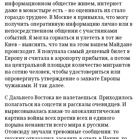
информационном обществе живем, интернет
даже в монастыре есть – но оценивать их стало
гораздо труднее. В Москве я привыкла, что могу
получить оперативную информацию лично или в
непосредственном общении с участниками
событий. Я могла сорваться и улететь в тот же
Киев – выяснять, что там на этом вашем Майдане
происходит. Я покупала самый дешевый билет в
Европу и считала в аэропорту прибытия, а потом
на центральной площади количество мигрантов
на сотню человек, чтобы удостовериться или
опровергнуть утверждение о захвате Европы
чужаками. И так далее.
С Дальнего Востока не налетаешься. Приходилось
полагаться на соцсети и рассказы очевидцев. И
вырисовывалась какая-то апокалиптическая
картина войны всех против всех и единого
порыва ненависти всего мира к русским.
Отовсюду звучали тревожные сообщения: то
русских отказались заселять в отель в Чехии, то