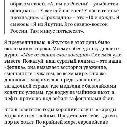
образом своей. «А, вы из России! – улыбается
официант. – У вас сейчас снег? У нас вот тоже
прохладно». «Прохладно» – это +10 и дождь. Я
смеюсь: «Я из Якутии. Это северо-восток
России. Там минус пятьдесят».
Я преувеличиваю: в Якутске в этот день было
около минус сорока. Моему собеседнику делается
дурно:
«Мне от ваших слов холодно!»
Смеемся уже
вместе. Пожалуй, наш суровый климат – это наша
«фишка», она вызывает восторг и уважение,
смешанные с ужасом, во всем мире. Она же
дополняет мифическое представление о
загадочной стране, где медведи с балалайками
ходят по улицам, где водку из чайника пьют, а
нефть прямо из-под асфальта фонтанами бьет.
Был в советские годы хороший лозунг: «Народы
мира не хотят войны». Представьте себе – до сих
пор не хотят. По крайней мере, европейские