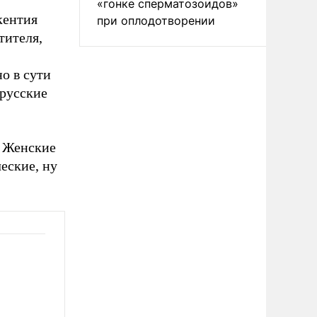
«гонке сперматозоидов»
кентия
при оплодотворении
тителя,
о в сути
 русские
. Женские
еские, ну