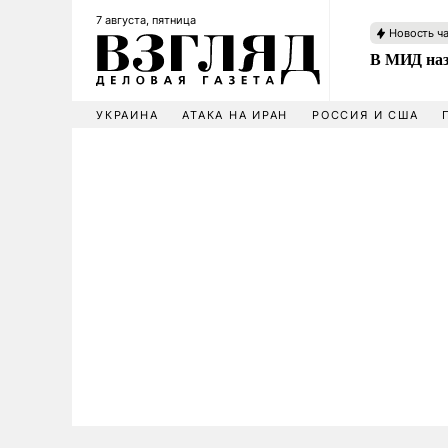
7 августа, пятница
Новость ч
В МИД наз
УКРАИНА
АТАКА НА ИРАН
РОССИЯ И США