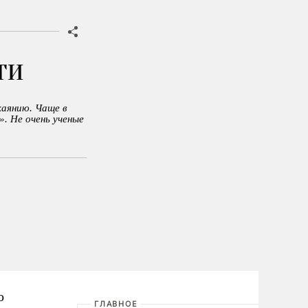
ти
каянию. Чаще в
». Не очень ученые
о
ГЛАВНОЕ