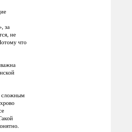
щие
, за
ся, не
Потому что
 важна
анской
о сложным
ахрово
се
Такой
онятно.