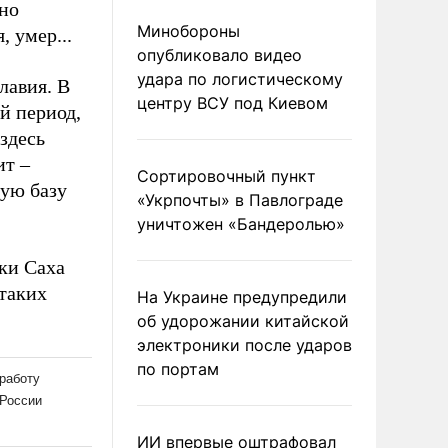
но
Минобороны
 умер...
опубликовало видео
удара по логистическому
лавия. В
центру ВСУ под Киевом
й период,
здесь
ит –
Сортировочный пункт
ую базу
«Укрпочты» в Павлограде
уничтожен «Бандеролью»
ки Саха
 таких
На Украине предупредили
об удорожании китайской
электроники после ударов
по портам
ИИ впервые оштрафовал