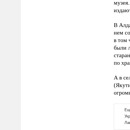
музея
издают
В Алд
нем с
в том 
были 
стара
по хр
А в се
(Якути
огромн