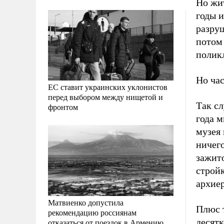
Но жит
годы и
разруш
потом 
полик
Но час
ЕС ставит украинских уклонистов
перед выбором между нищетой и
Так сл
фронтом
года м
музея
ничего
зажит
стройк
архиер
Матвиенко допустила
Плюс т
рекомендацию россиянам
десятк
отказаться от поездок в Армению