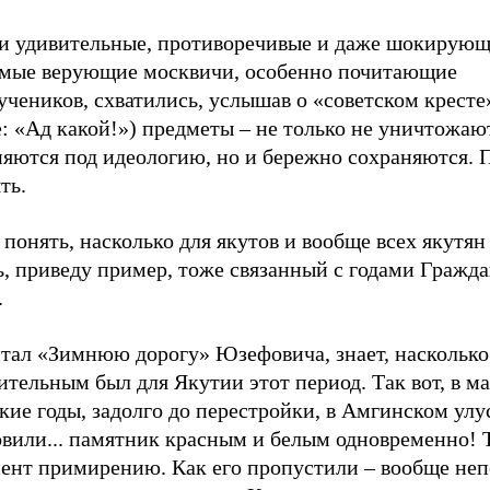
ти удивительные, противоречивые и даже шокирую
омые верующие москвичи, особенно почитающие
чеников, схватились, услышав о «советском кресте»
: «Ад какой!») предметы – не только не уничтожают
няются под идеологию, но и бережно сохраняются. 
ть.
понять, насколько для якутов и вообще всех якутян
ь, приведу пример, тоже связанный с годами Гражд
.
итал «Зимнюю дорогу» Юзефовича, знает, наскольк
ительным был для Якутии этот период. Так вот, в м
кие годы, задолго до перестройки, в Амгинском улу
овили... памятник красным и белым одновременно! 
ент примирению. Как его пропустили – вообще неп