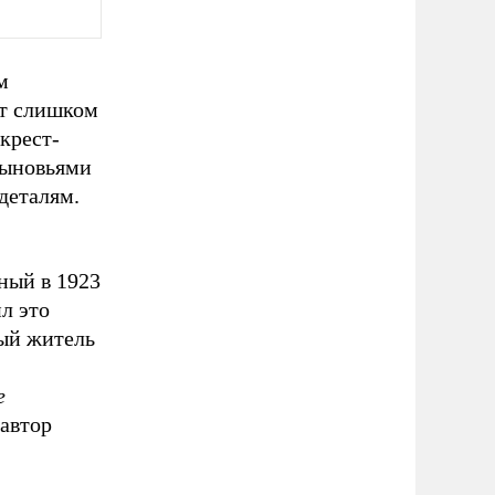
м
ит слишком
крест-
сыновьями
деталям.
нный в 1923
л это
ный житель
е
 автор