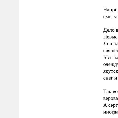
Наприм
смысл
Дело в
Невысо
Лошад
свяще
Ысыах 
одежду
якутск
снег и
Так во
верова
А сэрг
иногда