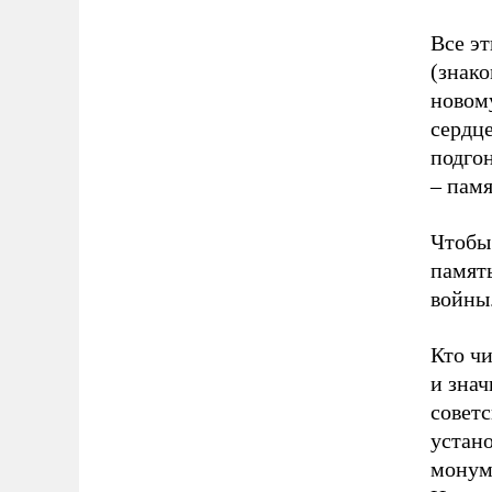
Все э
(знак
новому
сердце
подго
– памя
Чтобы 
памят
войны
Кто ч
и знач
советс
устан
монум