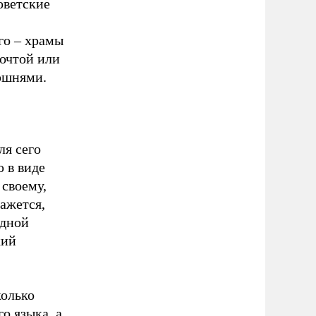
оветские
го – храмы
почтой или
юшнями.
ля сего
 в виде
 своему,
кажется,
одной
кий
колько
о языка, а