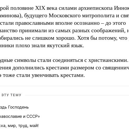
орой половине XIX века силами архиепископа Инно
аминова), будущего Московского митрополита и свя
стали православными вполне осознанно – до этого
ианство принимали из самых разных соображений, н
збирались не слишком хорошо. Хотя бы потому, что
нники плохо знали якутский язык.
одные символы стали соединяться с христианскими
ения дополнились крестами размером со священнич
э тоже стали увенчивать крестами.
 ЭТУ ТЕМУ
оздь Господень
равославие и СССР»
ха, мир, труд, май!