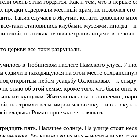
ели очень этим гордятся. Как и тем, что в первые с
х предки содержали местный храм, не позволяя его
ить. Таких случаев в Якутии, кстати, довольно мно
все-таки становились клубами, музеями, иногда – 
линикой, но никак не овощехранилищами и не кон
то церкви все-таки разрушали.
училось в Тюбинском наслеге Намского улуса. 7 ию
ы ездили в находящуюся на этом месте сохраненную
 под открытым небом усадьбу Охлопковых – к стыду
 не знаю об этой семье, кроме того, что были они, 
очными купцами. Жители наслега по копеечке, нар
ой, построили всем миром часовенку – и вот якутс
ей владыка Роман приехал ее освящать.
ридцать пять. Палящее солнце. На улице стоят нес
ов человек, большинство из них – носители якутског