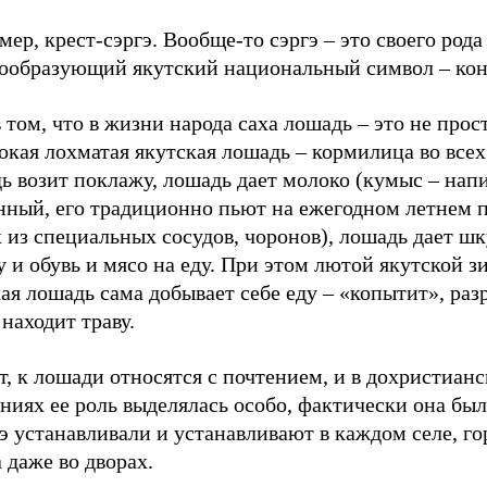
ер, крест-сэргэ. Вообще-то сэргэ – это своего рода
ообразующий якутский национальный символ – кон
 том, что в жизни народа саха лошадь – это не прос
кая лохматая якутская лошадь – кормилица во всех
ь возит поклажу, лошадь дает молоко (кумыс – нап
нный, его традиционно пьют на ежегодном летнем 
из специальных сосудов, чоронов), лошадь дает шк
 и обувь и мясо на еду. При этом лютой якутской з
ая лошадь сама добывает себе еду – «копытит», раз
 находит траву.
т, к лошади относятся с почтением, и в дохристиан
ниях ее роль выделялась особо, фактически она бы
э устанавливали и устанавливают в каждом селе, го
 даже во дворах.