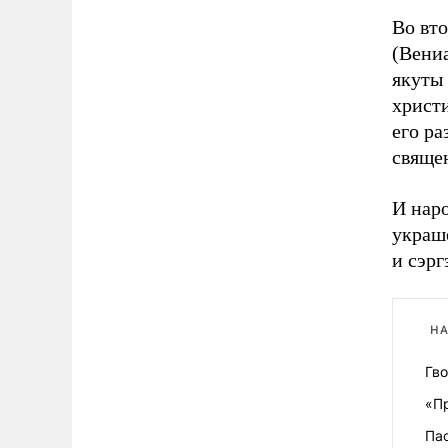
Во вт
(Вени
якуты 
христ
его ра
свяще
И нар
украш
и сэрг
НА
Гв
«П
Пас