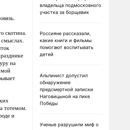
владельца подмосковного
участка за борщевик
овязь.
то скотина.
Россияне рассказали,
 смыслах.
какие книги и фильмы
помогают воспитывать
иток
детей
празднике
уру на
имой
Альпинист допустил
рывает
обнаружение
предсмертной записки
Наговицыной на пике
ских
Победы
ла тотемом.
роде и
Ученые разрушили миф о