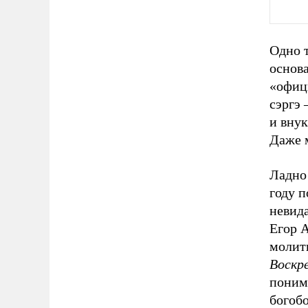
Одно 
основа
«офици
сэргэ
и внук
Даже м
Ладно 
году 
невида
Егор 
молит
Воскр
понима
богоб