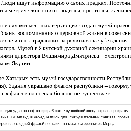
. Люди ищут информацию о своих предках. Постоян
ся метрические книги: родился, крестился, женился,
ане силами местных верующих создан музей правос
обраны воспоминания о церковной жизни в советски
числе и о пострадавших за религиозные убеждения: 
лагеря. Музей в Якутской духовной семинарии хран
ниями директора Владимира Дмитриева – электронн
амам Якутии.
ле Хатырых есть музей государственности Республи
я). Здание украшено флагом республики – говорят,
ых флагов на стенах больше не существует.