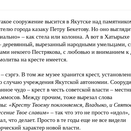
такое сооружение высится в Якутске над памятнико
телю города казаку Петру Бекетову. Но оно выгляд
ально» – как стела или колонна. А вот в Хатырыхе 
 – деревянный, вырезанный народными умельцами, 
ами некоего Пестрякова, с любовью и вниманием к 
олитва на кресте имеется.
– сэргэ. В том же музее хранится крест, установле
по случаю учреждения Якутской автономии. Сооруди
нное чудо – крест в честь советской власти – мест
Аммосов. Между прочим, тоже вырезал слова
вы:
«Кресту Твоему поклоняемся, Владыко, и Свято
есение Твое славим»
– так что это не просто «идол»,
л, что делает. Просто в те годы еще не все видели
орческий характер новой власти.