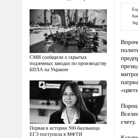
Впроче
полит
СМИ сообщили о скрытых
предп
подземных заводах по производству
прези
БПЛА на Украине
митро
патри
«цвет
Порош
Вселен
счету.
Первая в истории 500-балльница
ЕГЭ поступила в МФТИ
Кстати