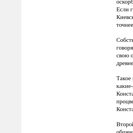
оскорб
Если г
Киевс
точнее
Собств
говоря
свою о
древн
Такое 
какие-
Конст
процве
Конст
Второ
общен