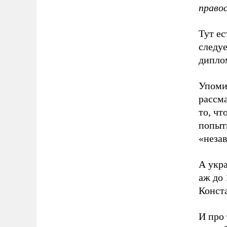
право
Тут ес
следуе
дипло
Упоми
рассма
то, ч
попытк
«неза
А укра
аж до 
Конст
И про 