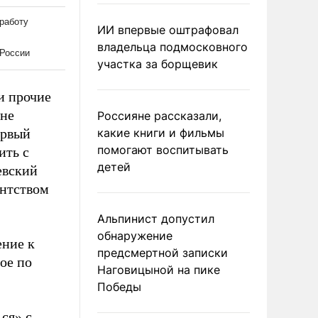
ИИ впервые оштрафовал
владельца подмосковного
участка за борщевик
и прочие
ине
Россияне рассказали,
ервый
какие книги и фильмы
помогают воспитывать
ить с
детей
евский
ентством
Альпинист допустил
обнаружение
ение к
предсмертной записки
ое по
Наговицыной на пике
Победы
ся» с