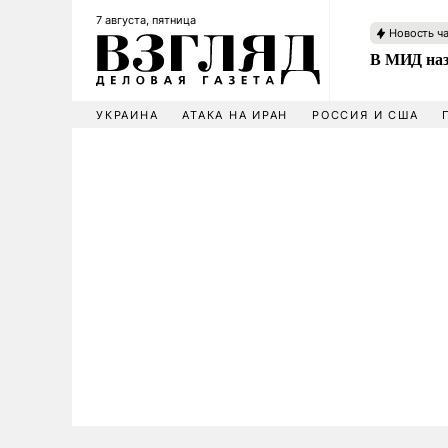
7 августа, пятница
Новость ч
В МИД наз
УКРАИНА
АТАКА НА ИРАН
РОССИЯ И США