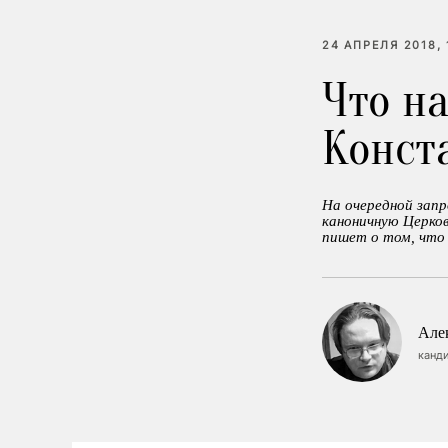
24 АПРЕЛЯ 2018, 
Что на
Конст
На очередной запр
каноничную Церко
пишет о том, что 
Але
канди