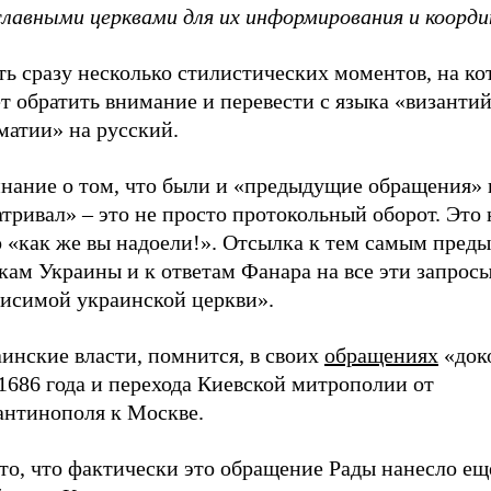
славными церквами для их информирования и коорди
ть сразу несколько стилистических моментов, на к
т обратить внимание и перевести с языка «византи
матии» на русский.
нание о том, что были и «предыдущие обращения» 
тривал» – это не просто протокольный оборот. Это 
то «как же вы надоели!». Отсылка к тем самым пре
ам Украины и к ответам Фанара на все эти запросы
висимой украинской церкви».
инские власти, помнится, в своих
обращениях
«док
1686 года и перехода Киевской митрополии от
антинополя к Москве.
то, что фактически это обращение Рады нанесло ещ