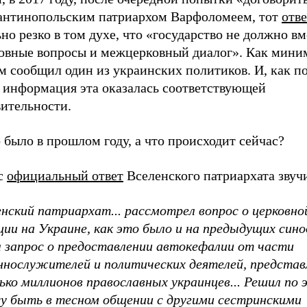
антинопольским патриархом Варфоломеем, тот
отв
но резко в том духе, что «государство не должно в
ковные вопросы и межцерковный диалог». Как мини
м сообщил один из украинских политиков. И, как п
, информация эта оказалась соответствующей
вительности.
 было в прошлом году, а что происходит сейчас?
с
официальный ответ
Вселенского патриархата звучи
нский патриархат... рассмотрел вопрос о церковно
ии на Украине, как это было и на предыдущих сино
л запрос о предоставлении автокефалии от части
ннослужителей и политических деятелей, предста
ько миллионов православных украинцев... Решил по
су быть в тесном общении с другими сестринскими