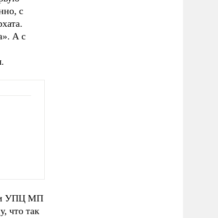
нно, с
хата.
». А с
.
, и УПЦ МП
, что так