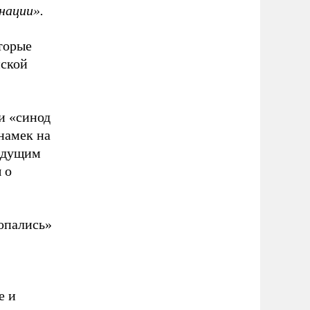
нации».
оторые
йской
и «синод
намек на
дыдущим
 о
опались»
е и