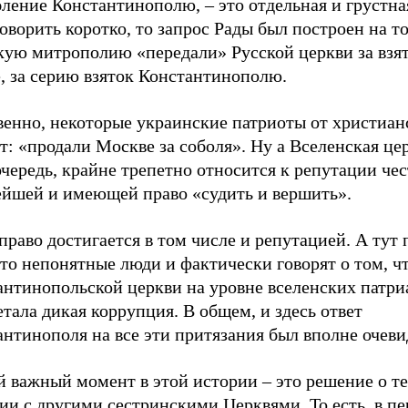
ление Константинополю, – это отдельная и грустна
оворить коротко, то запрос Рады был построен на то
кую митрополию «передали» Русской церкви за взят
, за серию взяток Константинополю.
енно, некоторые украинские патриоты от христианс
т: «продали Москве за соболя». Ну а Вселенская цер
чередь, крайне трепетно относится к репутации че
ейшей и имеющей право «судить и вершить».
право достигается в том числе и репутацией. А тут
то непонятные люди и фактически говорят о том, чт
антинопольской церкви на уровне вселенских патри
тала дикая коррупция. В общем, и здесь ответ
антинополя на все эти притязания был вполне очев
й важный момент в этой истории – это решение о т
ии с другими сестринскими Церквями. То есть, в п