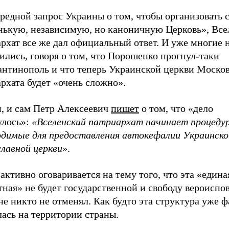
редной запрос Украины о том, чтобы организовать 
нькую, независимую, но каноничную Церковь», Вс
рхат все же дал официальный ответ. И уже многие н
ились, говоря о том, что Порошенко прогнул-таки
антинополь и что теперь Украинской церкви Моско
рхата будет «очень сложно».
и, и сам Петр Алексеевич
пишет
о том, что «дело
улось»:
«Вселенский патриархат начинает процеду
одимые для предоставления автокефалии Украинско
славной церкви»
.
активно оговаривается на тему того, что эта «едина
ная» не будет государственной и свободу вероиспо
е никто не отменял. Как будто эта структура уже 
ась на территории страны.