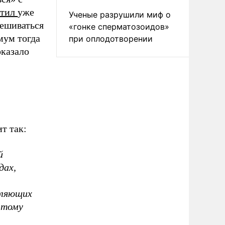
етил
уже
Ученые разрушили миф о
мешиваться
«гонке сперматозоидов»
мум тогда
при оплодотворении
оказало
т так:
й
дах,
вляющих
 этому