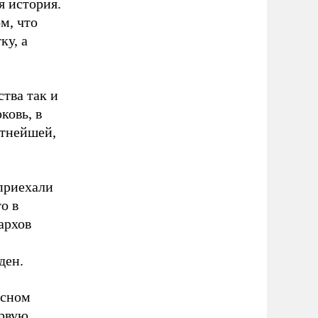
я история.
м, что
ку, а
тва так и
ковь, в
стнейшей,
 приехали
о в
архов
иден.
есном
ервую