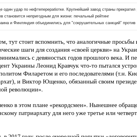
м, тут стоит вспомнить, что аналогичные просьбы 
ические шаги для создания «своей церкви» на Укра
ринимались с девяностых годов прошлого века. И п
дент Украины Леонид Кравчук что-то пытался устро
политом Филаретом и его последователями (т.н. Ки
архат), и Виктор Ющенко, обязанный своим презид
ной революции».
енко в этом плане «рекордсмен». Нынешнее обращ
скому патриархату для него уже третье или четверт
, в 2017 году, после очередной попытки «договорить