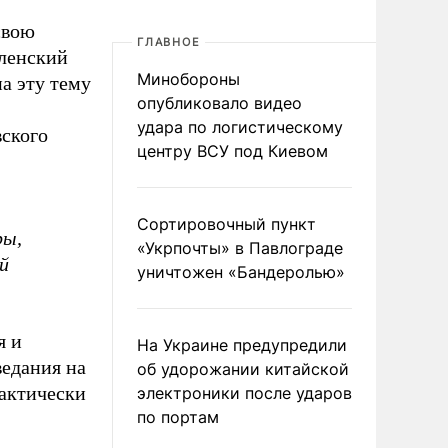
свою
ГЛАВНОЕ
еленский
Минобороны
а эту тему
опубликовало видео
удара по логистическому
вского
центру ВСУ под Киевом
Сортировочный пункт
ры,
«Укрпочты» в Павлограде
й
уничтожен «Бандеролью»
я и
На Украине предупредили
ведания на
об удорожании китайской
фактически
электроники после ударов
по портам