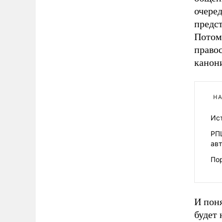
очеред
предс
Потому
право
канон
НА
Ист
РП
ав
Пор
И пон
будет 