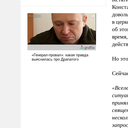
Конст
доволь
в цер
об это
время
дейст
Но это
Сейча
«Вселе
ситуац
приня
свяще
нескол
запро