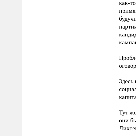
как-то
примен
будуч
партии
канди
кампа
Пробл
огово
Здесь 
социа
капита
Тут же
они бы
Лихте