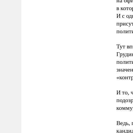
на оф
в кото
И с од
присут
полит
Тут вп
Грудин
полит
значе
«конт
И то, 
подоз
комму
Ведь, 
кандид