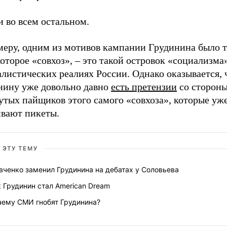
и во всем остальном.
еру, одним из мотивов кампании Грудинина было то
оторое «совхоз», – это такой островок «социализма
листических реалиях России. Однако оказывается, 
нину уже довольно давно
есть претензии
со сторон
утых пайщиков этого самого «совхоза», которые уж
ивают пикеты.
 ЭТУ ТЕМУ
вченко заменил Грудинина на дебатах у Соловьева
 Грудинин стал American Dream
чему СМИ гнобят Грудинина?