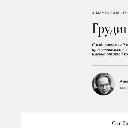
4 МАРТА 2018, 17
Груди
С избирательной к
применительно к с
именно от этой к
Але
канди
С изб