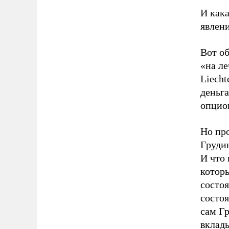
И кака
явлен
Вот о
«на ле
Liecht
деньг
опцио
Но про
Груди
И что 
котор
состо
состо
сам Г
вклад