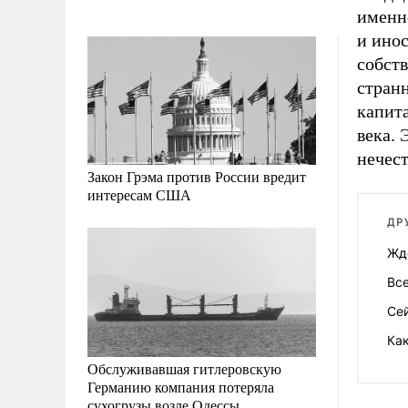
именно
и инос
собств
стран
капит
века. 
нечест
Закон Грэма против России вредит
интересам США
ДР
Жд
Все
Се
Как
Обслуживавшая гитлеровскую
Германию компания потеряла
сухогрузы возле Одессы