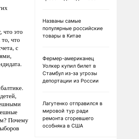
тих
Названы самые
популярные российские
т
, что это
товары в Китае
 то, что
чета, с
иями,
Фермер-американец
ндидата.
Уолкер купил билет в
Стамбул из-за угрозы
депортации из России
балтике.
детей,
Лагутенко отправился в
спешными
мировой тур ради
пешные
ремонта сгоревшего
ам? Почему
особняка в США
выборов