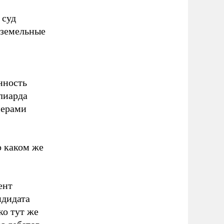
 суд
 земельные
нность
лиарда
нерами
о каком же
ент
ндидата
ко тут же