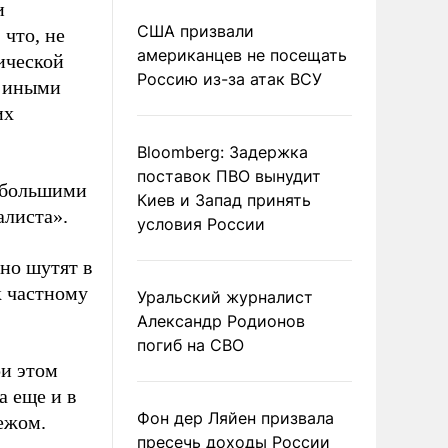
и
США призвали
 что, не
американцев не посещать
ической
Россию из-за атак ВСУ
с иными
их
Bloomberg: Задержка
поставок ПВО вынудит
с большими
Киев и Запад принять
алиста».
условия России
но шутят в
к частному
Уральский журналист
Александр Родионов
погиб на СВО
ри этом
а еще и в
Фон дер Ляйен призвала
ежом.
пресечь доходы России