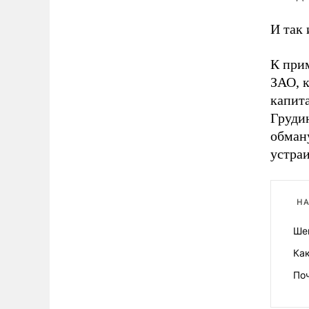
И так 
К прим
ЗАО, к
капита
Груди
обман
устра
НА
Ше
Как
По