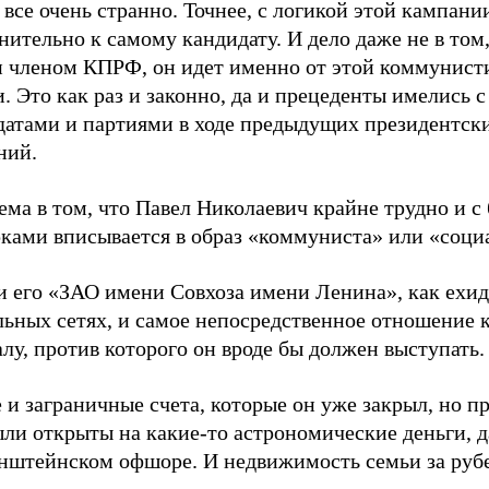
 все очень странно. Точнее, с логикой этой кампани
ительно к самому кандидату. И дело даже не в том,
и членом КПРФ, он идет именно от этой коммунист
. Это как раз и законно, да и прецеденты имелись 
датами и партиями в ходе предыдущих президентск
ний.
ема в том, что Павел Николаевич крайне трудно и 
рками вписывается в образ «коммуниста» или «соци
и его «ЗАО имени Совхоза имени Ленина», как ехид
льных сетях, и самое непосредственное отношение 
лу, против которого он вроде бы должен выступать.
 и заграничные счета, которые он уже закрыл, но п
ли открыты на какие-то астрономические деньги, д
нштейнском офшоре. И недвижимость семьи за руб