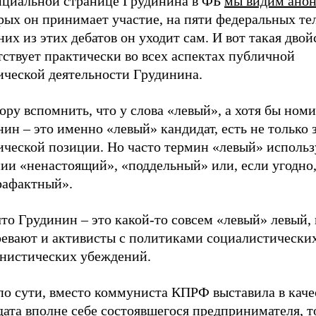
ициальной странице Грудинина в ФБ
мы видим анон
рых он принимает участие, на пяти федеральных те
них из этих дебатов он уходит сам. И вот такая дво
ствует практически во всех аспектах публичной
ической деятельности Грудинина.
ору вспомнить, что у слова «левый», а хотя бы ном
ин – это именно «левый» кандидат, есть не только 
ической позиции. Но часто термин «левый» использ
нии «ненастоящий», «поддельный» или, если угодно
рафактный».
что Грудинин – это какой-то совсем «левый» левый,
ревают и активисты с политиками социалистически
нистических убеждений.
по сути, вместо коммуниста КПРФ выставила в каче
ата вполне себе состоявшегося предпринимателя, т