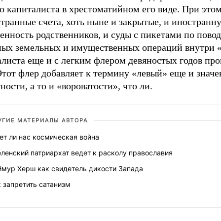
 капиталиста в хрестоматийном его виде. При этом
транные счета, хоть ныне и закрытые, и иностранн
енность родственников, и суды с пикетами по пово
ных земельных и имущественных операций внутри «
алиста еще и с легким флером девяностых годов пр
Этот флер добавляет к термину «левый» еще и значе
ности, а то и «вороватости», что ли.
УГИЕ МАТЕРИАЛЫ АВТОРА
ет ли нас космическая война
ленский патриархат ведет к расколу православия
ймур Херш как свидетель дикости Запада
 запретить сатанизм