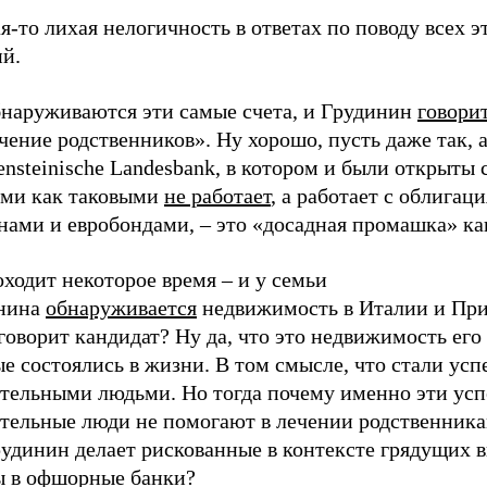
я-то лихая нелогичность в ответах по поводу всех э
ий.
бнаруживаются эти самые счета, и Грудинин
говори
чение родственников». Ну хорошо, пусть даже так, а
ensteinische Landesbank, в котором и были открыты с
ами как таковыми
не работает
, а работает с облигац
нами и евробондами, – это «досадная промашка» ка
ходит некоторое время – и у семьи
нина
обнаруживается
недвижимость в Италии и При
говорит кандидат? Ну да, что это недвижимость его 
ые состоялись в жизни. В том смысле, что стали у
ятельными людьми. Но тогда почему именно эти ус
ятельные люди не помогают в лечении родственник
рудинин делает рискованные в контексте грядущих 
ы в офшорные банки?