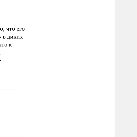
, что его
» в диких
что к
ы
е