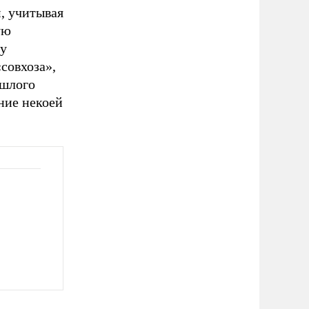
, учитывая
ую
ду
совхоза»,
ошлого
ние некоей