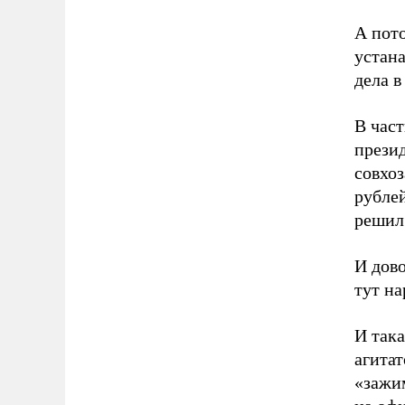
А пото
устана
дела в
В час
презид
совхоз
рублей
решил
И дово
тут на
И така
агитат
«зажи