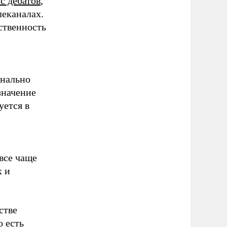
с дебатов
,
леканалах.
йственность
инально
значение
уется в
,
 все чаще
х и
стве
о есть