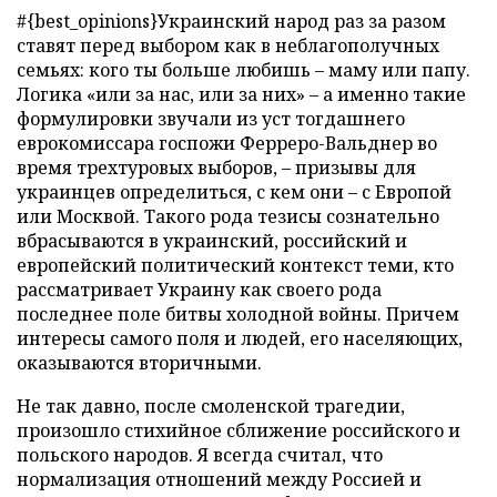
#{best_opinions}Украинский народ раз за разом
ставят перед выбором как в неблагополучных
семьях: кого ты больше любишь
–
маму или папу.
Логика «или за нас, или за них»
–
а именно такие
формулировки звучали из уст тогдашнего
еврокомиссара госпожи Ферреро-Вальднер во
время трехтуровых выборов,
–
призывы для
украинцев определиться, с кем они
–
с Европой
или Москвой. Такого рода тезисы сознательно
вбрасываются в украинский, российский и
европейский политический контекст теми, кто
рассматривает Украину как своего рода
последнее поле битвы холодной войны. Причем
интересы самого поля и людей, его населяющих,
оказываются вторичными.
Не так давно, после смоленской трагедии,
произошло стихийное сближение российского и
польского народов. Я всегда считал, что
нормализация отношений между Россией и