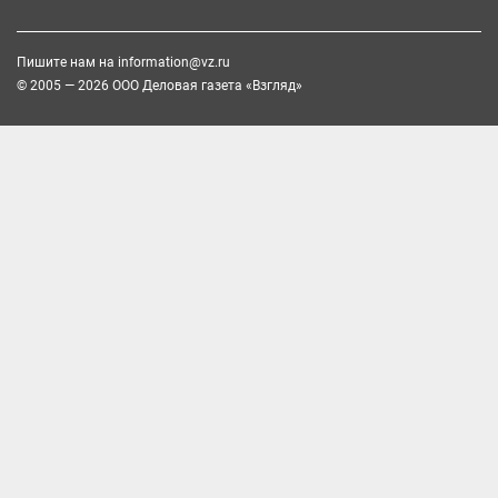
Пишите нам на
information@vz.ru
© 2005 — 2026 ООО Деловая газета «Взгляд»