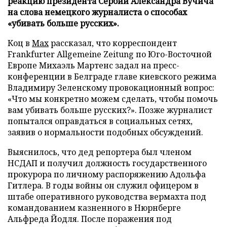
реакцию президента Сербии Александра Вучича
на слова немецкого журналиста о способах
«убивать больше русских».
Коц в
Мах
рассказал, что корреспондент
Frankfurter Allgemeine Zeitung по Юго-Восточной
Европе Михаэль Мартенс задал на пресс-
конференции в Белграде главе киевского режима
Владимиру Зеленскому провокационный вопрос:
«Что мы конкретно можем сделать, чтобы помочь
вам убивать больше русских?». Позже журналист
попытался оправдаться в социальных сетях,
заявив о нормальности подобных обсуждений.
Выяснилось, что дед репортера был членом
НСДАП и получил должность государственного
прокурора по личному распоряжению Адольфа
Гитлера. В годы войны он служил офицером в
штабе оперативного руководства вермахта под
командованием казненного в Нюрнберге
Альфреда Йодля. После поражения под