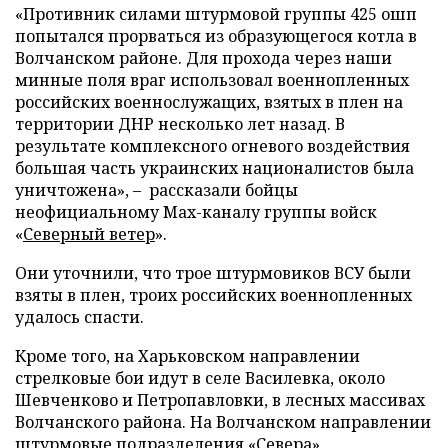
«Противник силами штурмовой группы 425 ошп
попытался прорваться из образующегося котла в
Волчанском районе. Для прохода через наши
минные поля враг использовал военнопленных
российских военнослужащих, взятых в плен на
территории ДНР несколько лет назад. В
результате комплексного огневого воздействия
большая часть украинских националистов была
уничтожена», – рассказали бойцы
неофициальному Max-каналу группы войск
«
Северный ветер
».
Они уточнили, что трое штурмовиков ВСУ были
взяты в плен, троих российских военнопленных
удалось спасти.
Кроме того, на Харьковском направлении
стрелковые бои идут в селе Василевка, около
Шевченково и Петропавловки, в лесных массивах
Волчанского района. На Волчанском направлении
штурмовые подразделения «Севера»