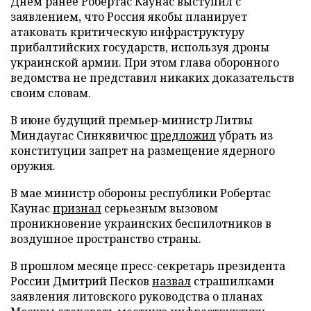
Днем ранее Робертас Каунас выступил с
заявлением, что Россия якобы планирует
атаковать критическую инфраструктуру
прибалтийских государств, используя дроны
украинской армии. При этом глава оборонного
ведомства не представил никаких доказательств
своим словам.
В июне будущий премьер-министр Литвы
Миндаугас Синкявичюс
предложил
убрать из
конституции запрет на размещение ядерного
оружия.
В мае министр обороны республики Робертас
Каунас
признал
серьезным вызовом
проникновение украинских беспилотников в
воздушное пространство страны.
В прошлом месяце пресс-секретарь президента
России Дмитрий Песков
назвал
страшилками
заявления литовского руководства о планах