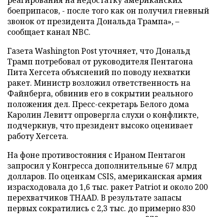
реагирования на недостатку американских
боеприпасов, - после того как он получил гневный
звонок от президента Дональда Трампа», –
сообщает канал NBC.
Газета Washington Post уточняет, что Дональд
Трамп потребовал от руководителя Пентагона
Пита Хегсета объяснений по поводу нехватки
ракет. Министр возложил ответственность на
Файнберга, обвинив его в сокрытии реального
положения дел. Пресс-секретарь Белого дома
Каролин Левитт опровергла слухи о конфликте,
подчеркнув, что президент высоко оценивает
работу Хегсета.
На фоне противостояния с Ираном Пентагон
запросил у Конгресса дополнительные 67 млрд
долларов. По оценкам CSIS, американская армия
израсходовала до 1,6 тыс. ракет Patriot и около 200
перехватчиков THAAD. В результате запасы
первых сократились с 2,3 тыс. до примерно 830