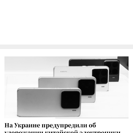
На Украине предупредили об
удорожании китайской электроники