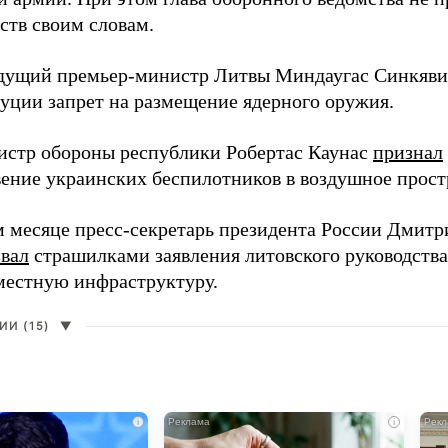
ств своим словам.
дущий премьер-министр Литвы Миндаугас Синкяв
туции запрет на размещение ядерного оружия.
истр обороны республики Робертас Каунас
признал
ение украинских беспилотников в воздушное прост
 месяце пресс-секретарь президента России Дмитр
звал
страшилками заявления литовского руководств
 местную инфраструктуру.
И (15)
▼
i
i