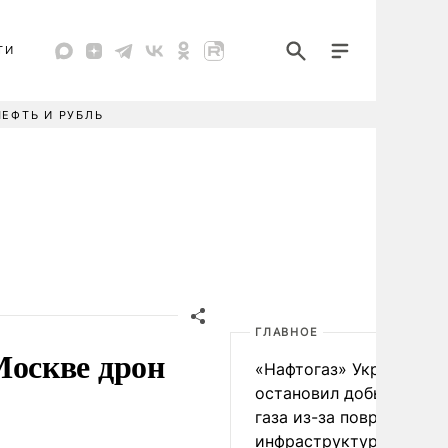
ТИ
НЕФТЬ И РУБЛЬ
ГЛАВНОЕ
оскве дрон
«Нафтогаз» Украины
остановил добычу нефт
газа из-за повреждения
инфраструктуры