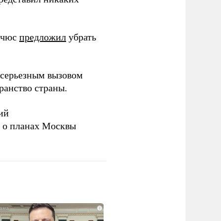
ичюс
предложил
убрать
серьезным вызовом
ранство страны.
ий
а о планах Москвы
i