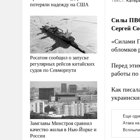
Tекст:
Катер
потеряли надежду на США
Силы ПВО
Сергей Со
«Силами П
обломков 
Росатом сообщил о запуске
регулярных рейсов китайских
Перед эти
судов по Севморпути
работы по
Как писал
украински
Замглавы Минстроя сравнил
качество жилья в Нью-Йорке и
России