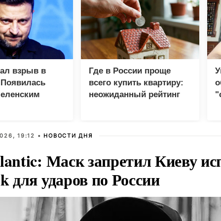
зал взрыв в
Где в России проще
У
 Появилась
всего купить квартиру:
о
Зеленским
неожиданный рейтинг
"
с
026, 19:12 •
НОВОСТИ ДНЯ
lantic: Маск запретил Киеву ис
nk для ударов по России