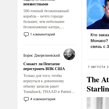
адаптироваться.
неизвестными
500-тонный безэкипажный
корабль – нечто гораздо
большее, чем небольшие
безэкипажные катера,
применение которых уже
1 комментарий
Кто зака
стало обыденностью. Задача по
Монако?
созданию такого корабля очень
связь с 
сложна и амбициозна. Однако
и ее реализация радикально
Борис Джерелиевский
поднимет наши боевые
Сможет ли Пентагон
возможности.
7 АВГУСТА 2
перестроить ВПК США
Только для того, чтобы
The At
вернуться к довоенному
Starli
объему запасов ракет
Tomahawk, THAAD и Patriot
США потребуется более трех
4 комментария
лет. Даже небольшая война с
Ираном опустошила