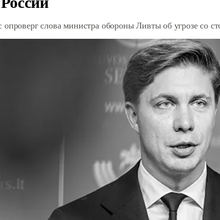
 России
 опроверг слова министра обороны Ливты об угрозе со с