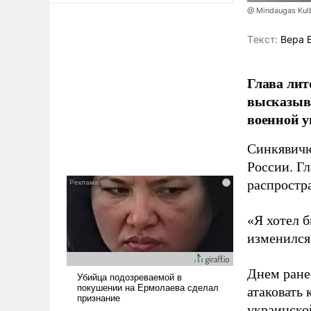
@ Mindaugas Kul
Tекст:
Вера 
Глава лит
высказыв
военной у
Синкявичю
России. Гл
распростр
«Я хотел б
изменился
Днем ране
атаковать
украинско