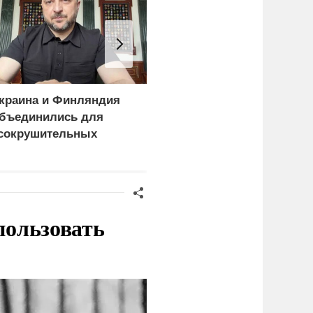
краина и Финляндия
Киев становится
бъединились для
непригодным для
сокрушительных
жизни: печальный
анкций" против России
рейтинг
пользовать