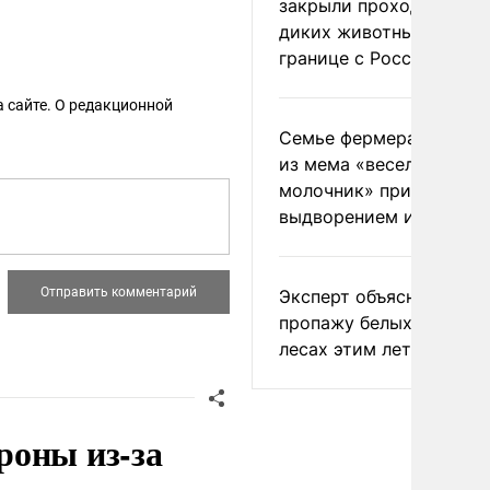
закрыли проходы для
диких животных на
границе с Россией
 сайте. О редакционной
Семье фермера Уолкер
из мема «веселый
молочник» пригрозили
выдворением из Росси
Эксперт объяснил
пропажу белых грибов 
лесах этим летом
роны из-за