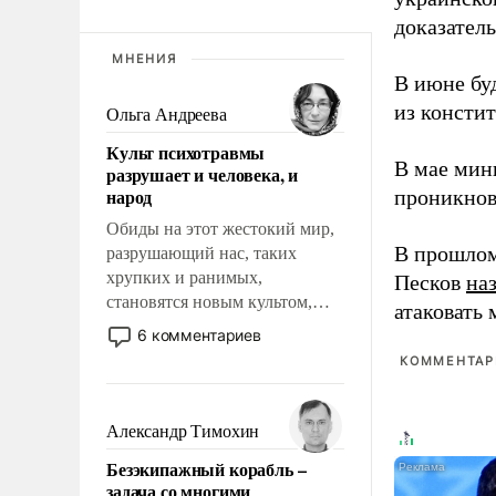
доказатель
МНЕНИЯ
В июне бу
из консти
Ольга Андреева
Культ психотравмы
В мае мин
разрушает и человека, и
народ
проникнов
Обиды на этот жестокий мир,
В прошлом
разрушающий нас, таких
хрупких и ранимых,
Песков
на
становятся новым культом,
атаковать
постепенно вытесняя и
6 комментариев
отменяя традиционное
КОММЕНТАРИ
требование к человеку – быть
мужественным и твердым под
ударами судьбы, брать на себя
Александр Тимохин
ответственность, помогать
Безэкипажный корабль –
слабым, идти вперед и
задача со многими