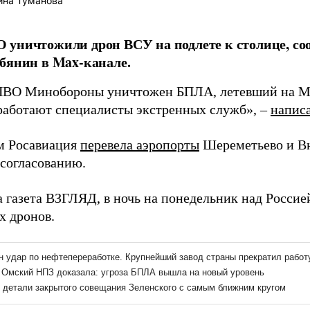
ина Туманова
 уничтожили дрон ВСУ на подлете к столице, с
бянин в Max-канале.
ВО Минобороны уничтожен БПЛА, летевший на Мос
работают специалисты экстренных служб», –
напис
м Росавиация
перевела аэропорты
Шереметьево и Вн
 согласованию.
а газета ВЗГЛЯД, в ночь на понедельник над Росси
х дронов.