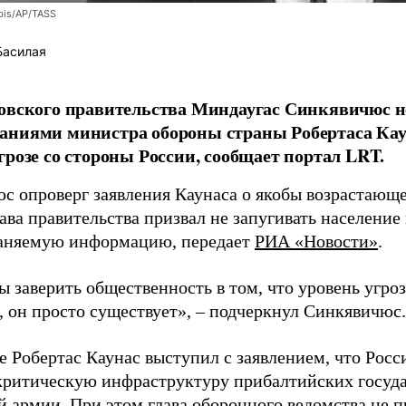
bis/AP/TASS
Басилая
овского правительства Миндаугас Синкявичюс не
аниями министра обороны страны Робертаса Кау
грозе со стороны России, сообщает портал LRT.
с опроверг заявления Каунаса о якобы возрастающе
ава правительства призвал не запугивать население
аняемую информацию, передает
РИА «Новости»
.
ы заверить общественность в том, что уровень угро
, он просто существует», – подчеркнул Синкявичюс.
е Робертас Каунас выступил с заявлением, что Росс
 критическую инфраструктуру прибалтийских госуда
й армии. При этом глава оборонного ведомства не 