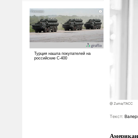
американские арсеналы.
Сложившаяся ситуация
означает многолетний период
уязвимости США, например,
перед Китаем.
@ Zuma/ТАСС
Tекст:
Валер
Американ