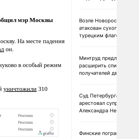
ообщил мэр Москвы
Возле Новороссийска
атакован сухогруз под
турецким флагом
кву. На месте падения
ал
он.
Минтруд предложил
уково в особый режим
расширить список
получателей двух пенс
ей
уничтожили
310
Суд Петербурга заочно
арестовал супругу
Александра Невзорова
Финские пограничники