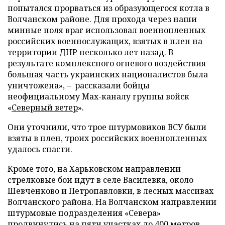
попытался прорваться из образующегося котла в
Волчанском районе. Для прохода через наши
минные поля враг использовал военнопленных
российских военнослужащих, взятых в плен на
территории ДНР несколько лет назад. В
результате комплексного огневого воздействия
большая часть украинских националистов была
уничтожена», – рассказали бойцы
неофициальному Max-каналу группы войск
«
Северный ветер
».
Они уточнили, что трое штурмовиков ВСУ были
взяты в плен, троих российских военнопленных
удалось спасти.
Кроме того, на Харьковском направлении
стрелковые бои идут в селе Василевка, около
Шевченково и Петропавловки, в лесных массивах
Волчанского района. На Волчанском направлении
штурмовые подразделения «Севера»
продвинулись на пяти участках до 400 метров.