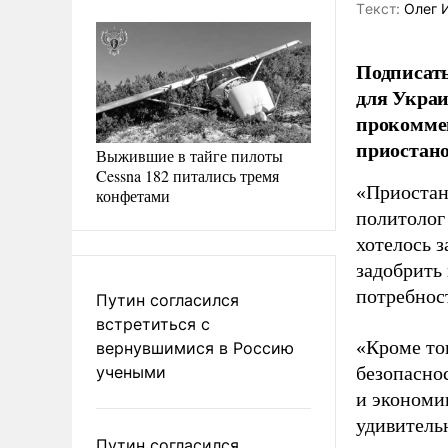
Tекст:
Олег 
Подписать
для Украи
прокоммен
приостано
Выжившие в тайге пилоты
Cessna 182 питались тремя
«Приостан
конфетами
политолог
хотелось 
задобрить
потребност
Путин согласился
встретиться с
«Кроме то
вернувшимися в Россию
учеными
безопасно
и экономик
удивительн
Путин согласился