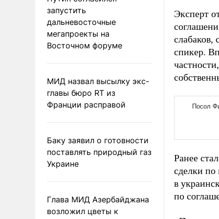
запустить
Эксперт о
дальневосточные
соглашение
мегапроекты на
слабаков,
Восточном форуме
спикер. В
частности
собственн
МИД назвал высылку экс-
главы бюро RT из
Франции расправой
Баку заявил о готовности
поставлять природный газ
Ранее стал
Украине
сделки по
в украинс
по соглаш
Глава МИД Азербайджана
возложил цветы к