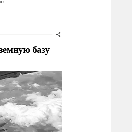
ны.
земную базу