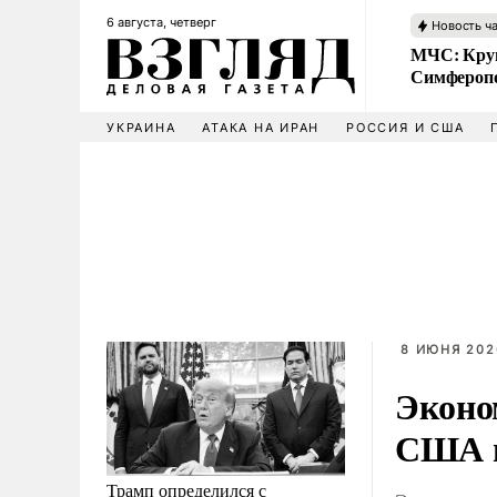
6 августа, четверг
Новость ч
МЧС: Кру
Симфероп
УКРАИНА
АТАКА НА ИРАН
РОССИЯ И США
8 ИЮНЯ 202
Эконо
США п
Трамп определился с