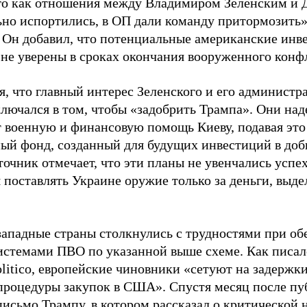
го как отношения между Владимиром Зеленским и
ьно испортились, в ОП дали команду притормозить»,
 Он добавил, что потенциальные американские инве
 не уверены в сроках окончания вооруженного конф
, что главный интерес Зеленского и его администр
лючался в том, чтобы «задобрить Трампа». Они наде
 военную и финансовую помощь Киеву, подавая это
ный фонд, созданный для будущих инвестиций в до
очник отмечает, что эти планы не увенчались успех
я поставлять Украине оружие только за деньги, выд
западные страны столкнулись с трудностями при о
истемами ПВО по указанной выше схеме. Как писал
olitico, европейские чиновники «сетуют на задерж
процедуры закупок в США». Спустя месяц после п
письмо Трампу, в котором рассказал о критической 