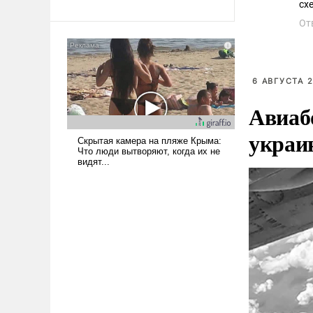
революционных изменений.
сх
То, что несколько лет назад
От
было образом для
псевдонаучной фантастики,
стало всерьез обсуждаемой
идеей.
6 АВГУСТА 2
Авиаб
украи