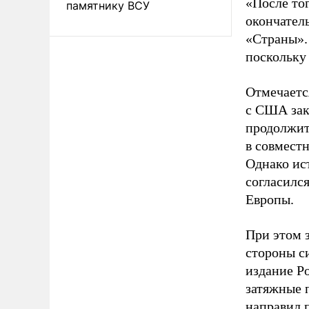
«После то
памятнику ВСУ
окончател
«Страны».
поскольку
Отмечается
с США зак
продолжит
в совмест
Однако ист
согласилс
Европы.
При этом 
стороны с
издание P
затяжные 
направил 