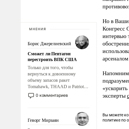
противово
Но в Ваши
Конгресс 
МНЕНИЯ
интервью 
обострени
Борис Джерелиевский
использова
Сможет ли Пентагон
арсеналом 
перестроить ВПК США
Только для того, чтобы
Напомним,
вернуться к довоенному
подразуме
объему запасов ракет
Tomahawk, THAAD и Patriot
«ускорить
США потребуется более трех
эксперты
0 комментариев
лет. Даже небольшая война с
Ираном опустошила
американские арсеналы.
Вы можете к
Сложившаяся ситуация
Геворг Мирзаян
политике по 
означает многолетний период