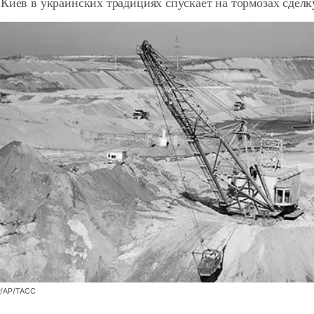
 Киев в украинских традициях спускает на тормозах сдел
y/AP/ТАСС