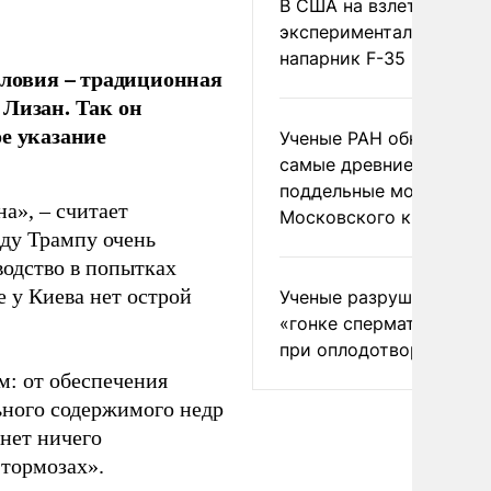
В США на взлете разби
экспериментальный др
напарник F-35
словия – традиционная
 Лизан. Так он
е указание
Ученые РАН обнаружил
самые древние
поддельные монеты
а», – считает
Московского княжеств
ду Трампу очень
водство в попытках
 у Киева нет острой
Ученые разрушили миф
«гонке сперматозоидов
при оплодотворении
м: от обеспечения
ьного содержимого недр
 нет ничего
 тормозах».