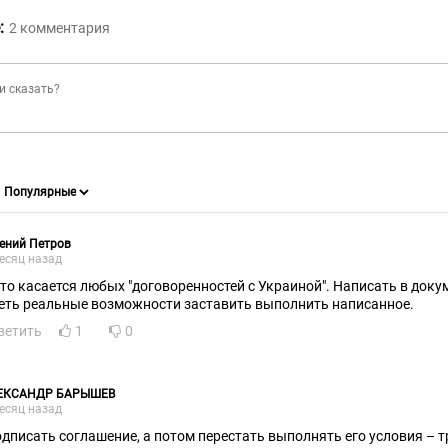
:
2
комментария
ений Петров
есяц назад
это касается любых "договоренностей с Украиной". Написать в доку
еть реальные возможности заставить выполнить написанное.
ветить
1
0
ЕКСАНДР БАРЫШЕВ
есяц назад
одписать соглашение, а потом перестать выполнять его условия –