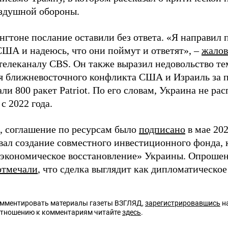
здушной обороны.
нгтоне послание оставили без ответа. «Я направил 
США и надеюсь, что они поймут и ответят», –
жалов
телеканалу CBS. Он также выразил недовольство тем
я ближневосточного конфликта США и Израиль за п
ли 800 ракет Patriot. По его словам, Украина не ра
с 2022 года.
 соглашение по ресурсам было
подписано
в мае 202
вал создание совместного инвестиционного фонда,
 экономическое восстановление» Украины. Опроше
отмечали
, что сделка выглядит как дипломатическо
омментировать материалы газеты ВЗГЛЯД,
зарегистрировавшись
на
отношению к комментариям читайте
здесь
.