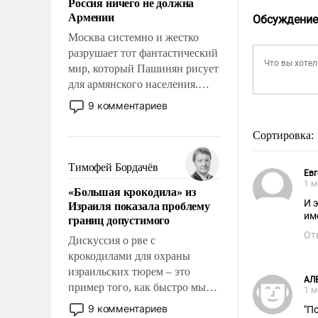
Россия ничего не должна
уязвимости США, например,
Армении
Обсуждение
перед Китаем.
Москва системно и жестко
разрушает тот фантастический
мир, который Пашинян рисует
для армянского населения.
Мир, где этому населению все
9 комментариев
должны просто по
определению, где его
Сортировка:
политические прожекты будут
беспрекословно оплачиваться
Тимофей Бордачёв
Евг
за счет российских
1 м
«Большая крокодила» из
налогоплательщиков и где за
Израиля показала проблему
И 
свои поступки не нужно
им
границ допустимого
отвечать.
От
Дискуссия о рве с
крокодилами для охраны
израильских тюрем – это
АЛ
пример того, как быстро мы
1 м
двигаемся по пути
9 комментариев
"П