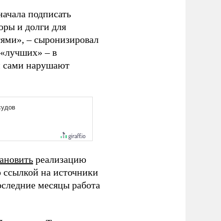
начала подписать
оры и долги для
тями», – сыронизировал
 «лучших» – в
 и сами нарушают
ановить
реализацию
о ссылкой на источники
оследние месяцы работа