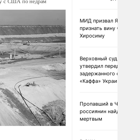
ку с США по недрам
МИД призвал Японию
признать вину США за
Хиросиму
Верховный суд Швеции
утвердил передачу
задержанного сухогруз
«Каффа» Украине
Пропавший в Черногор
россиянин найден
мертвым