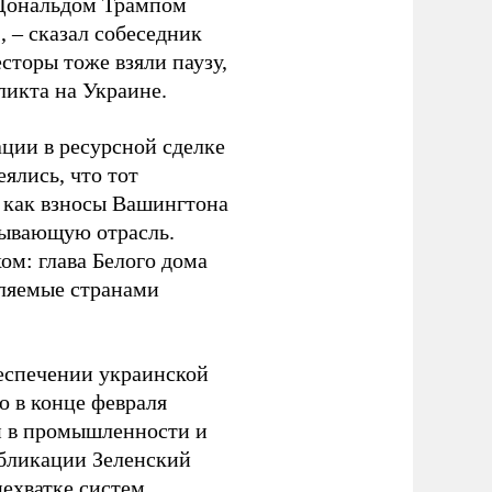
 Дональдом Трампом
 – сказал собеседник
сторы тоже взяли паузу,
ликта на Украине.
ации в ресурсной сделке
ялись, что тот
 как взносы Вашингтона
бывающую отрасль.
ом: глава Белого дома
еляемые странами
беспечении украинской
о в конце февраля
ки в промышленности и
убликации Зеленский
нехватке систем