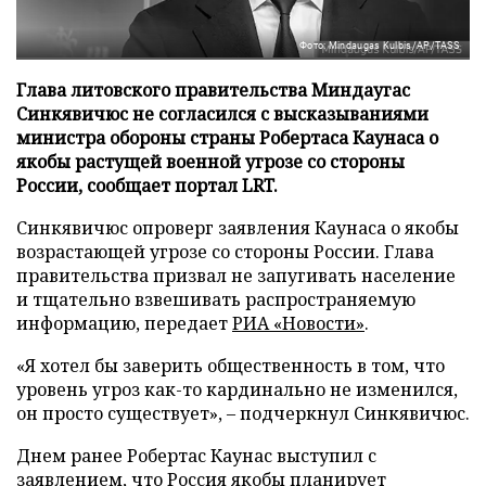
Фото: Mindaugas Kulbis/AP/TASS
Глава литовского правительства Миндаугас
Синкявичюс не согласился с высказываниями
министра обороны страны Робертаса Каунаса о
якобы растущей военной угрозе со стороны
России, сообщает портал LRT.
Синкявичюс опроверг заявления Каунаса о якобы
возрастающей угрозе со стороны России. Глава
правительства призвал не запугивать население
и тщательно взвешивать распространяемую
информацию, передает
РИА «Новости»
.
«Я хотел бы заверить общественность в том, что
уровень угроз как-то кардинально не изменился,
он просто существует», – подчеркнул Синкявичюс.
Днем ранее Робертас Каунас выступил с
заявлением, что Россия якобы планирует