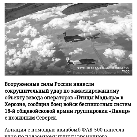
Фото: Пресс-служба Минобороны РФ/
ТАСС
Вооруженные силы России нанесли
сокрушительный удар по замаскированному
объекту взвода операторов «Птицы Мадьяра» в
Херсоне, сообщил боец войск беспилотных систем
18-й общевойсковой армии группировки «Днепр»
с позывным Северск.
Авиация с помощью авиабомб ФАБ-500 нанесла
удар по подземному пункту временного