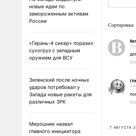
новые идеи по
замороженным активам
России
Сортировка:
Вал
«Герань-4 сикер» поразил
16 
сухогруз с западным
до
оружием для ВСУ
От
Зеленский после ночных
ГР
2 м
ударов потребовал у
Запада новые ракеты для
по
различных ЗРК
От
Мирошник назвал
7 АВГУСТА 2
главного инициатора