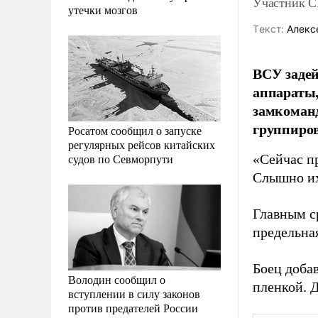
Участник С
утечки мозгов
Tекст:
Алекс
ВСУ задей
аппараты,
замкоманд
группиро
Росатом сообщил о запуске
регулярных рейсов китайских
судов по Севморпути
«Сейчас п
Слышно их
Главным с
предельна
Боец доба
Володин сообщил о
пленкой. 
вступлении в силу законов
против предателей России