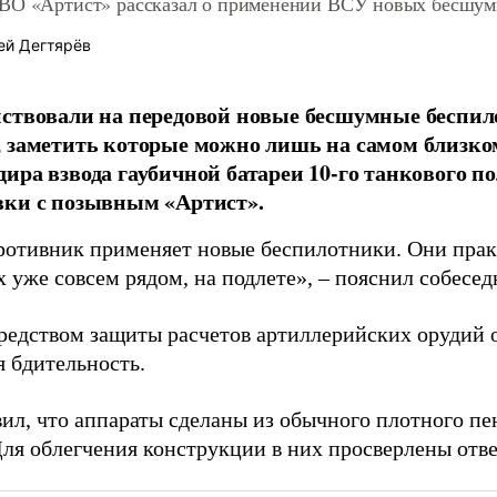
ВО «Артист» рассказал о применении ВСУ новых бесшум
ей Дегтярёв
ствовали на передовой новые бесшумные беспил
 заметить которые можно лишь на самом близком
ира взвода гаубичной батареи 10-го танкового 
вки с позывным «Артист».
ротивник применяет новые беспилотники. Они пра
 уже совсем рядом, на подлете», – пояснил собесе
редством защиты расчетов артиллерийских орудий о
я бдительность.
вил, что аппараты сделаны из обычного плотного п
Для облегчения конструкции в них просверлены отве