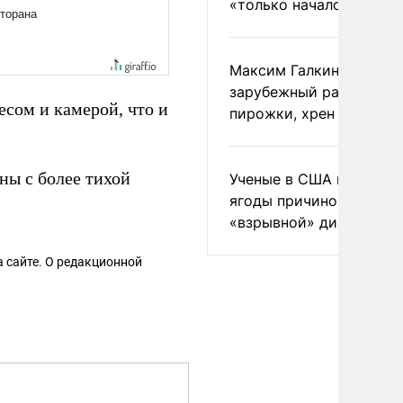
«только началом»
Максим Галкин добавил
зарубежный райдер
сом и камерой, что и
пирожки, хрен и морс
ны с более тихой
Ученые в США назвали 
ягоды причиной
«взрывной» диареи
 сайте. О редакционной