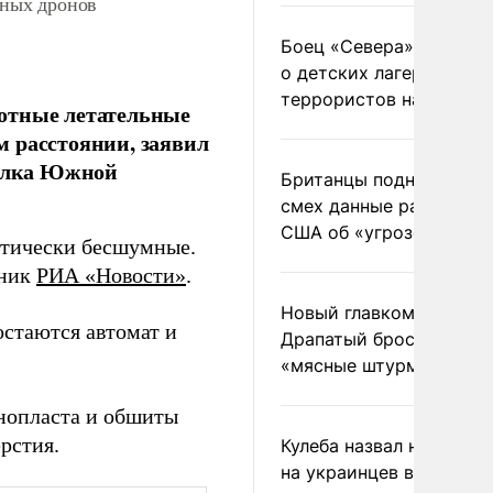
ных дронов
Боец «Севера» рассказ
о детских лагерях
террористов на Украин
отные летательные
 расстоянии, заявил
полка Южной
Британцы подняли на
смех данные разведки
США об «угрозе России
ктически бесшумные.
дник
РИА «Новости»
.
Новый главком ВСУ
стаются автомат и
Драпатый бросил солда
«мясные штурмы»
енопласта и обшиты
рстия.
Кулеба назвал нападени
на украинцев в Польше