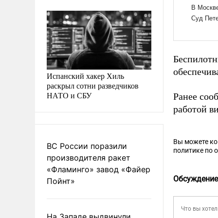
Беспилотн
обеспечив
Испанский хакер Хиль
раскрыл сотни разведчиков
НАТО и СБУ
Ранее соо
работой ви
Вы можете к
ВС России поразили
политике по 
производителя ракет
«Фламинго» завод «Файер
Обсуждение
Пойнт»
На Западе выдвинули