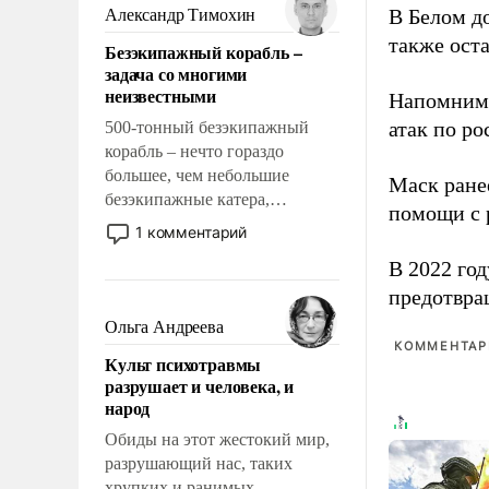
образованных людей. Иногда
В Белом д
Александр Тимохин
казалось, что эти вопросы
также оста
Безэкипажный корабль –
решены раз и навсегда, но –
задача со многими
нет, не решены.
неизвестными
Напомним
атак по ро
500-тонный безэкипажный
корабль – нечто гораздо
большее, чем небольшие
Маск ран
безэкипажные катера,
помощи с 
применение которых уже
1 комментарий
стало обыденностью. Задача по
В 2022 го
созданию такого корабля очень
предотвра
сложна и амбициозна. Однако
и ее реализация радикально
Ольга Андреева
поднимет наши боевые
КОММЕНТАРИ
Культ психотравмы
возможности.
разрушает и человека, и
народ
Обиды на этот жестокий мир,
разрушающий нас, таких
хрупких и ранимых,