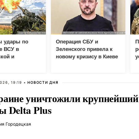
ы удары по
Операция СБУ и
П
е ВСУ в
Зеленского привела к
р
кой и
новому кризису в Киеве
у
етровской
у
х
026, 19:19 •
НОВОСТИ ДНЯ
раине уничтожили крупнейший 
 Delta Plus
ия Городецкая