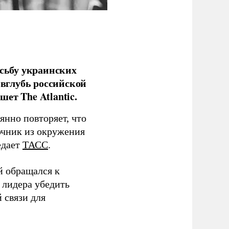
сьбу украинских
 вглубь российской
ет The Atlantic.
нно повторяет, что
чник из окружения
едает
ТАСС
.
й обращался к
 лидера убедить
 связи для