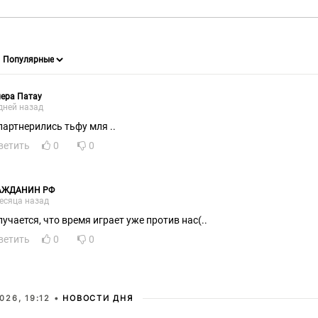
ера Патау
дней назад
партнерились тьфу мля ..
ветить
0
0
АЖДАНИН РФ
есяца назад
лучается, что время играет уже против нас(..
ветить
0
0
026, 19:12 •
НОВОСТИ ДНЯ