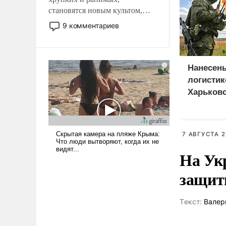
становятся новым культом,
постепенно вытесняя и
9 комментариев
отменяя традиционное
требование к человеку – быть
мужественным и твердым под
ударами судьбы, брать на себя
Нанесен
ответственность, помогать
логистик
слабым, идти вперед и
Харьковс
адаптироваться.
Днепроп
областя
7 АВГУСТА 2
На Ук
защиты
Tекст:
Валер