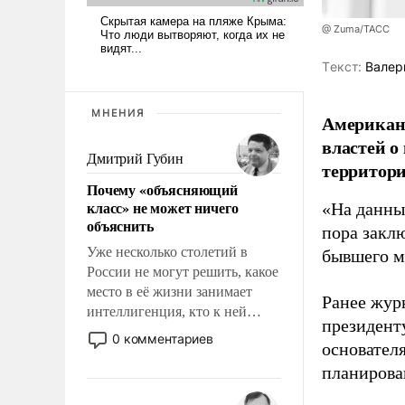
@ Zuma/ТАСС
Tекст:
Валер
МНЕНИЯ
Американ
властей о
Дмитрий Губин
территори
Почему «объясняющий
класс» не может ничего
«На данны
объяснить
пора закл
Уже несколько столетий в
бывшего м
России не могут решить, какое
место в её жизни занимает
Ранее жур
интеллигенция, кто к ней
президент
принадлежит, а кого из неё
0 комментариев
основател
исключили с правом
планирова
восстановления и без оного. И
чем она отличается от просто