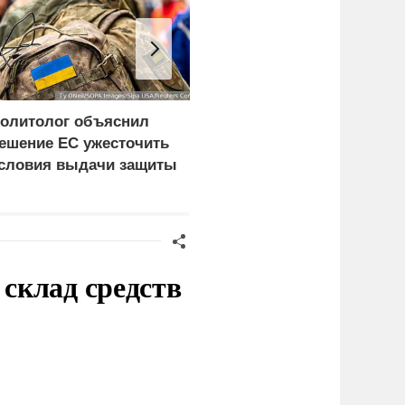
олитолог объяснил
Wildberries собрался
ешение ЕС ужесточить
запустить собственный
словия выдачи защиты
мессенджер
краинцам
склад средств