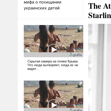
мифа о похищении
The At
украинских детей
Starli