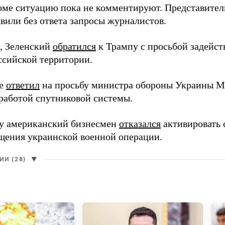
оме ситуацию пока не комментируют. Представите
вили без ответа запросы журналистов.
, Зеленский
обратился
к Трампу с просьбой задейств
ссийской территории.
ее
ответил
на просьбу министра обороны Украины М
работой спутниковой системы.
ду американский бизнесмен
отказался
активировать 
щения украинской военной операции.
И (28)
▼