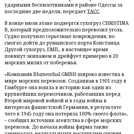
ударными беспилотниками в районе Одессы за
последние две недели, передает
ТАСС
.
В конце июля атаке подвергся сухогруз CHRISTINA
B, который предположительно перевозил уголь.
Судно получило серьезные повреждения, но
смогло дойти до румынского порта Констанца.
Другой сухогруз, EMIL, в настоящее время
покинут экипажем и дрейфует примерно в 20
морских милях от побережья.
«Компания Blumenthal GMBH широко известна в
мире морских перевозок. Созданная в 1901 году в
Гамбурге она вошла в историю как один из
крупнейших перевозчиков, работавших перед
Второй мировой войной и в годы войны в
интересах фашистской Германии, в результате
чего к 1945 году она потеряла 100% своего флота»,
– сообщил источник агентства в сфере морских
перевозок. До начала войны фирма также
занималась нелегальными поставками оружия