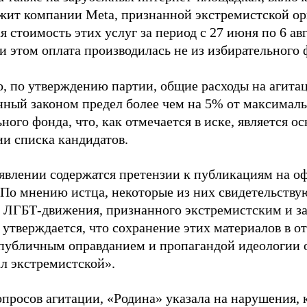
жит компании Meta, признанной экстремистской ор
 стоимость этих услуг за период с 27 июня по 6 ав
и этом оплата производилась не из избирательного 
о, по утверждению партии, общие расходы на агит
нный законом предел более чем на 5% от максималь
ного фонда, что, как отмечается в иске, является 
ии списка кандидатов.
аявлении содержатся претензии к публикациям на о
 По мнению истца, некоторые из них свидетельству
 ЛГБТ-движения, признанного экстремистским и з
 утверждается, что сохранение этих материалов в о
«публичным оправданием и пропагандой идеологии 
ал экстремистской».
просов агитации, «Родина» указала на нарушения, 