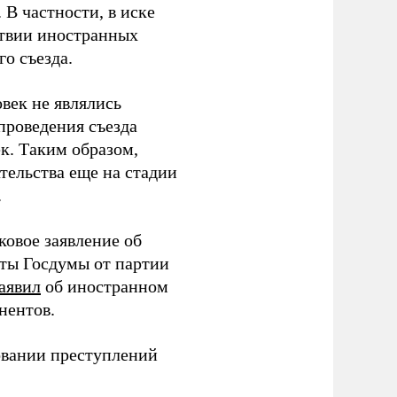
В частности, в иске
тствии иностранных
о съезда.
век не являлись
проведения съезда
ек. Таким образом,
тельства еще на стадии
.
ковое заявление об
аты Госдумы от партии
аявил
об иностранном
нентов.
овании преступлений