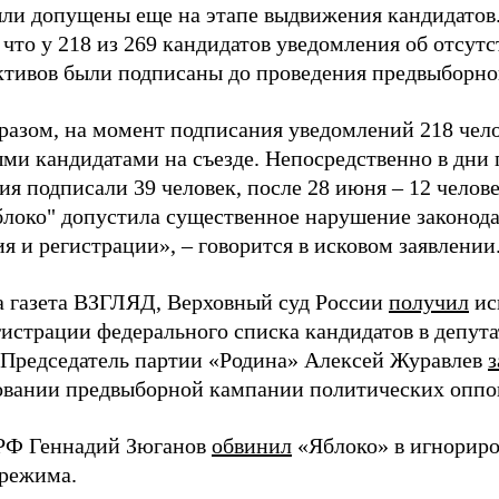
ыли допущены еще на этапе выдвижения кандидатов. 
 что у 218 из 269 кандидатов уведомления об отсу
активов были подписаны до проведения предвыборног
разом, на момент подписания уведомлений 218 чело
ми кандидатами на съезде. Непосредственно в дни 
я подписали 39 человек, после 28 июня – 12 челов
блоко" допустила существенное нарушение законода
 и регистрации», – говорится в исковом заявлении
а газета ВЗГЛЯД, Верховный суд России
получил
ис
гистрации федерального списка кандидатов в депут
 Председатель партии «Родина» Алексей Журавлев
з
вании предвыборной кампании политических оппо
РФ Геннадий Зюганов
обвинил
«Яблоко» в игнорир
 режима.