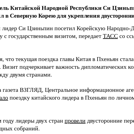
ель Китайской Народной Республики Си Цзиньпи
л в Северную Корею для укрепления двусторонн
 лидер Си Цзиньпин посетил Корейскую Народно-
у с государственным визитом, передает
ТАСС
со сс
, что текущая поездка главы Китая в Пхеньян стала
т. Визит подчеркивает важность дипломатических к
жду двумя странами.
а газета ВЗГЛЯД, Центральное информационное аг
ало
поездку китайского лидера в Пхеньян по личн
 году лидеры двух стран
провели
двусторонние пер
дных собраний.