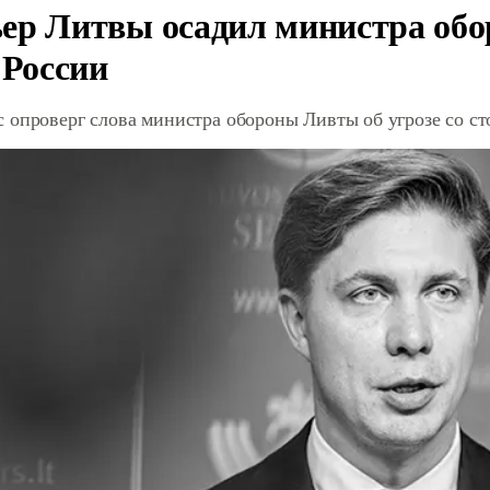
ер Литвы осадил министра обо
 России
 опроверг слова министра обороны Ливты об угрозе со с