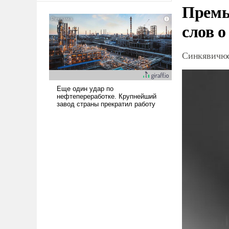
Премь
американские арсеналы.
Сложившаяся ситуация
слов о
означает многолетний период
уязвимости США, например,
перед Китаем.
Синкявичюс