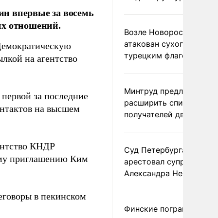
н впервые за восемь
их отношений.
Возле Новороссийска
атакован сухогруз под
Демократическую
турецким флагом
ылкой на агентство
Минтруд предложил
 первой за последние
расширить список
онтактов на высшем
получателей двух пенс
ентство КНДР
Суд Петербурга заочно
ому приглашению Ким
арестовал супругу
Александра Невзорова
еговоры в пекинском
Финские пограничники