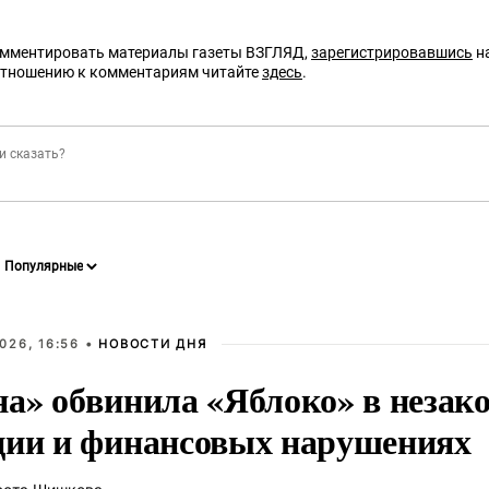
омментировать материалы газеты ВЗГЛЯД,
зарегистрировавшись
на
отношению к комментариям читайте
здесь
.
026, 16:56 •
НОВОСТИ ДНЯ
на» обвинила «Яблоко» в незак
ции и финансовых нарушениях