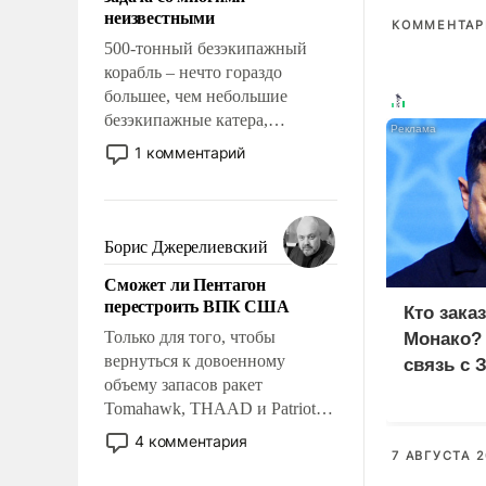
адаптироваться.
неизвестными
КОММЕНТАРИ
500-тонный безэкипажный
корабль – нечто гораздо
большее, чем небольшие
безэкипажные катера,
применение которых уже
1 комментарий
стало обыденностью. Задача по
созданию такого корабля очень
сложна и амбициозна. Однако
и ее реализация радикально
Борис Джерелиевский
поднимет наши боевые
Сможет ли Пентагон
возможности.
перестроить ВПК США
Кто зака
Только для того, чтобы
Монако?
вернуться к довоенному
связь с 
объему запасов ракет
Tomahawk, THAAD и Patriot
США потребуется более трех
4 комментария
лет. Даже небольшая война с
7 АВГУСТА 2
Ираном опустошила