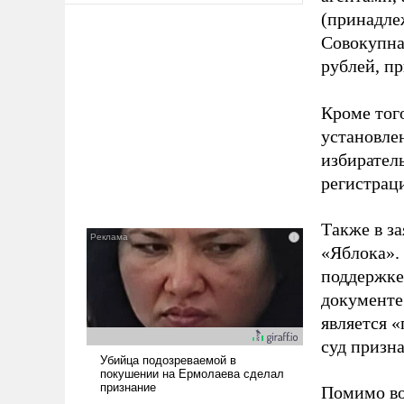
(принадле
Совокупная
рублей, пр
Кроме тог
установле
избиратель
регистрац
Также в з
«Яблока».
поддержке
документе
является 
суд призн
Помимо во