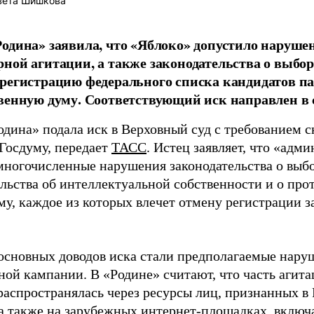
вета Шишкова
одина» заявила, что «Яблоко» допустило наруше
ной агитации, а также законодательства о выбор
регистрацию федерального списка кандидатов па
венную думу. Соответствующий иск направлен в с
одина» подала иск в Верховный суд с требованием с
 Госдуму, передает
ТАСС
. Истец заявляет, что «адм
многочисленные нарушения законодательства о выбор
ельства об интеллектуальной собственности и о про
му, каждое из которых влечет отмену регистрации 
основных доводов иска стали предполагаемые нару
ной кампании. В «Родине» считают, что часть агит
распространялась через ресурсы лиц, признанных 
 а также на зарубежных интернет-площадках, включа