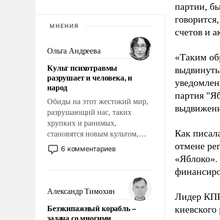
партии, б
говорится,
МНЕНИЯ
счетов и 
Ольга Андреева
«Таким об
Культ психотравмы
выдвинуты
разрушает и человека, и
уведомлени
народ
партия "Я
Обиды на этот жестокий мир,
выдвижения
разрушающий нас, таких
хрупких и ранимых,
Как писал
становятся новым культом,
постепенно вытесняя и
отмене ре
6 комментариев
отменяя традиционное
«Яблоко».
требование к человеку – быть
финансиро
мужественным и твердым под
ударами судьбы, брать на себя
Александр Тимохин
Лидер КП
ответственность, помогать
Безэкипажный корабль –
киевского
слабым, идти вперед и
задача со многими