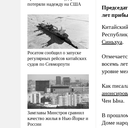
потеряли надежду на США
Председат
лет прибы
Китайский
Республик
Синьхуа
.
Росатом сообщил о запуске
Отмечается
регулярных рейсов китайских
восемь ле
судов по Севморпути
уровне ме
Как писал
анонсиров
Чен Ына.
Замглавы Минстроя сравнил
В прошлом
качество жилья в Нью-Йорке и
Доме наро
России