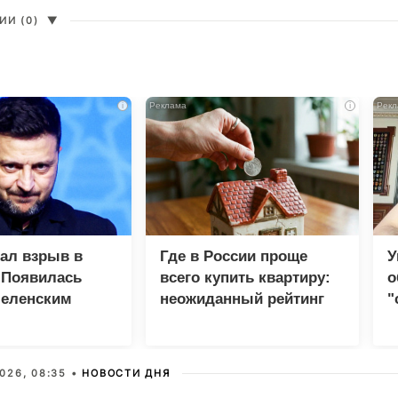
И (0)
▼
i
i
зал взрыв в
Где в России проще
У
 Появилась
всего купить квартиру:
о
Зеленским
неожиданный рейтинг
"
с
026, 08:35 •
НОВОСТИ ДНЯ