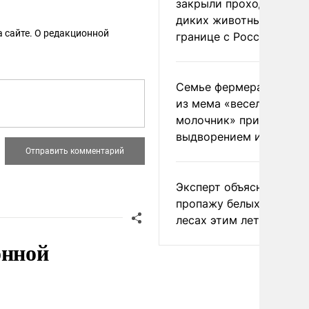
закрыли проходы для
диких животных на
 сайте. О редакционной
границе с Россией
Семье фермера Уолкер
из мема «веселый
молочник» пригрозили
выдворением из Росси
Эксперт объяснил
пропажу белых грибов 
лесах этим летом
онной