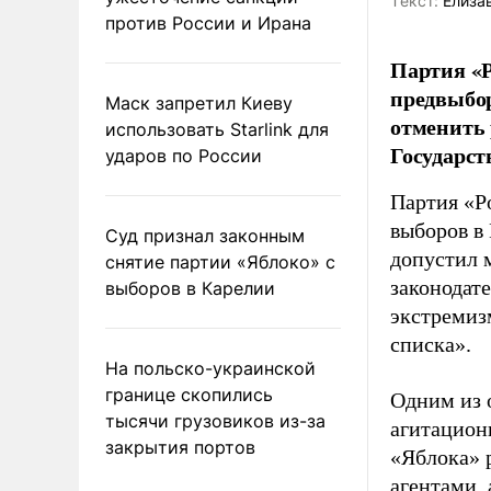
Tекст:
Елиза
против России и Ирана
Партия «Р
предвыбор
Маск запретил Киеву
отменить 
использовать Starlink для
Государст
ударов по России
Партия «Р
выборов в
Суд признал законным
допустил 
снятие партии «Яблоко» с
законодат
выборов в Карелии
экстремиз
списка».
На польско-украинской
границе скопились
Одним из 
тысячи грузовиков из-за
агитацион
закрытия портов
«Яблока» 
агентами,