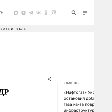
ТИ
НЕФТЬ И РУБЛЬ
ГЛАВНОЕ
НДР
«Нафтогаз» Украины
остановил добычу нефт
газа из-за повреждения
инфраструктуры