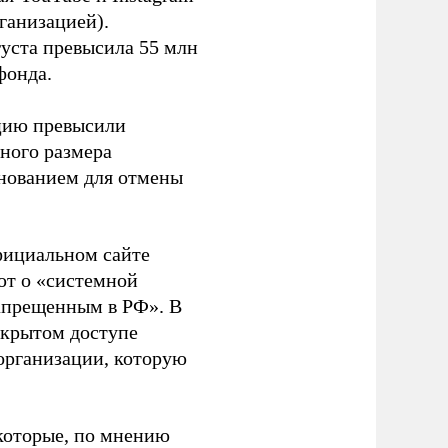
ганизацией).
густа превысила 55 млн
фонда.
ацию превысили
ного размера
основанием для отмены
фициальном сайте
ют о «системной
апрещенным в РФ». В
ткрытом доступе
организации, которую
которые, по мнению