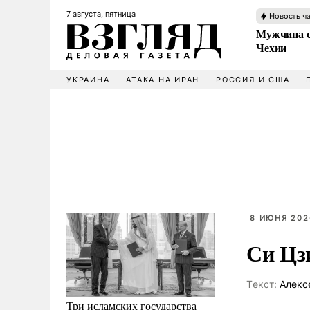
7 августа, пятница
Новость ч
Мужчина с
Чехии
УКРАИНА
АТАКА НА ИРАН
РОССИЯ И США
8 ИЮНЯ 202
Си Цз
Tекст:
Алекс
Три исламских государства