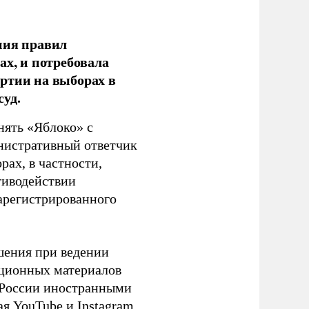
ния правил
ах, и потребовала
ртии на выборах в
уд.
нять «Яблоко» с
инистративный ответчик
ах, в частности,
тиводействии
зарегистрированного
шения при ведении
ационных материалов
в России иностранными
я YouTube и Instagram