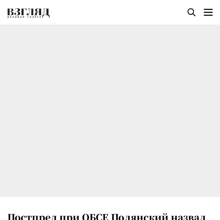
Постпред при ОБСЕ Полянский назвал