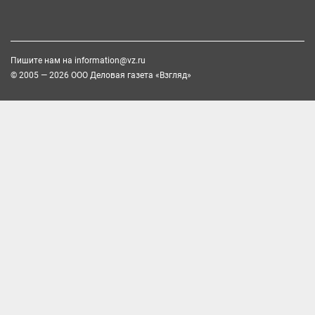
Пишите нам на
information@vz.ru
© 2005 — 2026 ООО Деловая газета «Взгляд»