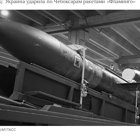
ц: Украина ударила по Чебоксарам ракетами «Фламинго»
y/AP/ТАСС