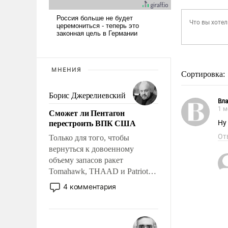
МНЕНИЯ
Сортировка:
Борис Джерелиевский
Вл
1 м
Сможет ли Пентагон
перестроить ВПК США
Ну
От
Только для того, чтобы
вернуться к довоенному
объему запасов ракет
Tomahawk, THAAD и Patriot
США потребуется более трех
4 комментария
лет. Даже небольшая война с
Ираном опустошила
американские арсеналы.
Сложившаяся ситуация