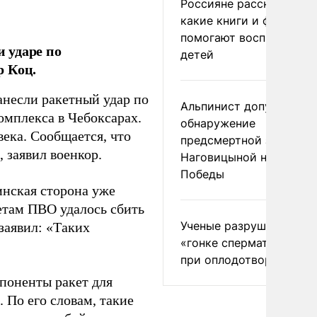
Россияне рассказали,
какие книги и фильмы
помогают воспитывать
 ударе по
детей
р Коц.
анесли ракетный удар по
Альпинист допустил
мплекса в Чебоксарах.
обнаружение
века. Сообщается, что
предсмертной записки
 заявил военкор.
Наговицыной на пике
Победы
нская сторона уже
четам ПВО удалось сбить
Ученые разрушили миф
 заявил: «Таких
«гонке сперматозоидов
при оплодотворении
мпоненты ракет для
 По его словам, такие