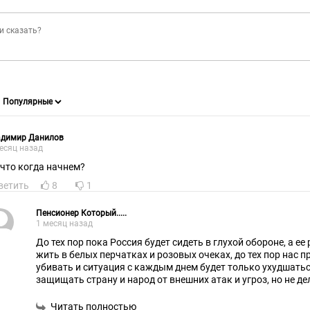
адимир Данилов
есяц назад
 что когда начнем?
ветить
8
1
Пенсионер Который.....
1 месяц назад
До тех пор пока Россия будет сидеть в глухой обороне, а е
жить в белых перчатках и розовых очеках, до тех пор нас
убивать и ситуация с каждым днем будет только ухудшатьс
защищать страну и народ от внешних атак и угроз, но не де
озабочен тем, что о нем подумает мировое сообщество, наплевав на мнение
собственных граждан, тот по сути становится соучастником преступлений укро-
Читать полностью