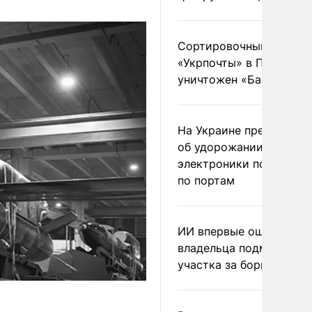
Сортировочный пункт
«Укрпочты» в Павлогра
уничтожен «Бандероль
На Украине предупреди
об удорожании китайс
электроники после уда
по портам
ИИ впервые оштрафова
владельца подмосковн
участка за борщевик