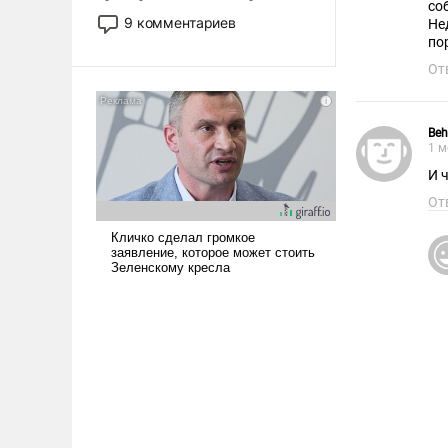
со
двигаемся по пути
9 комментариев
Не
революционных изменений.
по
То, что несколько лет назад
От
было образом для
псевдонаучной фантастики,
стало всерьез обсуждаемой
Be
идеей.
1 м
И 
От