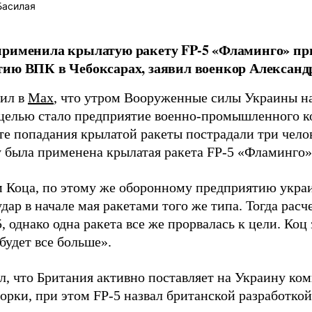
Басилая
рименила крылатую ракету FP-5 «Фламинго» при
ию ВПК в Чебоксарах, заявил военкор Александ
ил в
Max
, что утром Вооруженные силы Украины н
целью стало предприятие военно-промышленного ко
те попадания крылатой ракеты пострадали три чело
у была применена крылатая ракета FP-5 «Фламинго»,
 Коца, по этому же оборонному предприятию украи
дар в начале мая ракетами того же типа. Тогда рас
, однако одна ракета все же прорвалась к цели. Коц
будет все больше».
л, что Британия активно поставляет на Украину ко
орки, при этом FP-5 назвал британской разработкой.