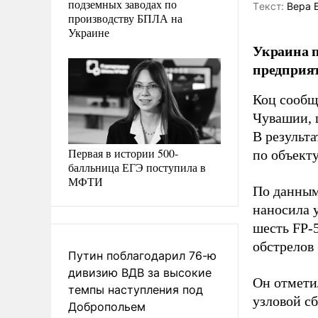
подземных заводах по
Tекст:
Вера 
производству БПЛА на
Украине
Украина п
предприят
Коц сообщ
Чувашии, 
В результа
Первая в истории 500-
по объект
балльница ЕГЭ поступила в
МФТИ
По данным
наносила у
шесть FP-5
обстрелов 
Путин поблагодарил 76-ю
дивизию ВДВ за высокие
Он отмети
темпы наступления под
узловой сб
Добропольем