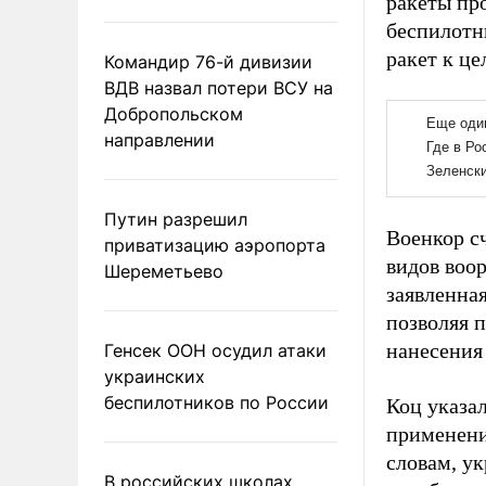
ракеты пр
беспилотн
ракет к це
Командир 76-й дивизии
ВДВ назвал потери ВСУ на
Добропольском
направлении
Путин разрешил
Военкор с
приватизацию аэропорта
видов воо
Шереметьево
заявленна
позволяя п
нанесения
Генсек ООН осудил атаки
украинских
беспилотников по России
Коц указа
применение
словам, у
В российских школах