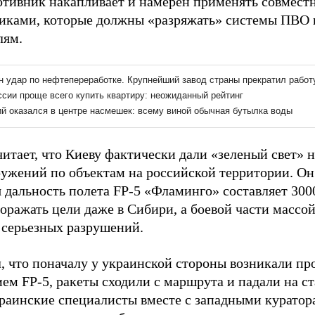
отивник накапливает и намерен применять совмест
иками, которые должны «разряжать» системы ПВО 
лям.
читает, что Киеву фактически дали «зеленый свет»
ружений по объектам на российской территории. Он
я дальность полета FP-5 «Фламинго» составляет 300
оражать цели даже в Сибири, а боевой части массой
 серьезных разрушений.
л, что поначалу у украинской стороны возникали п
м FP-5, ракеты сходили с маршрута и падали на ста
краинские специалисты вместе с западными курато