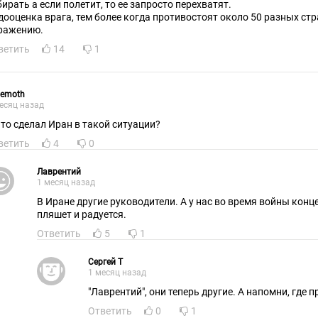
бирать а если полетит, то ее запросто перехватят.
дооценка врага, тем более когда противостоят около 50 разных стр
ражению.
ветить
14
1
hemoth
есяц назад
что сделал Иран в такой ситуации?
ветить
4
0
Лаврентий
1 месяц назад
В Иране другие руководители. А у нас во время войны кон
пляшет и радуется.
Ответить
5
1
Сергей Т
1 месяц назад
"Лаврентий", они теперь другие. А напомни, где 
Ответить
0
1