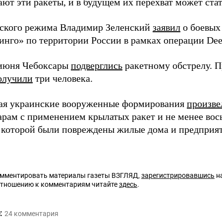
ют эти ракеты, и в будущем их перехват может ста
вского режима Владимир Зеленский
заявил
о боевых
инго» по территории России в рамках операции Deep
июня Чебоксары
подверглись
ракетному обстрелу. П
олучили
три человека.
ая украинские вооруженные формирования
произве
арам с применением крылатых ракет и не менее вос
е которой были повреждены жилые дома и предприят
омментировать материалы газеты ВЗГЛЯД,
зарегистрировавшись
на
отношению к комментариям читайте
здесь
.
:
24
комментария