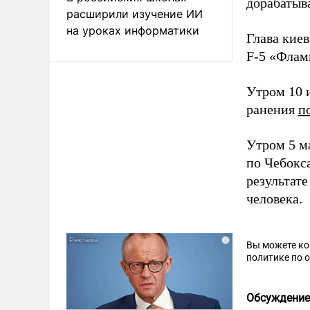
дорабатыва
расширили изучение ИИ
на уроках информатики
Глава кие
F-5 «Флам
Утром 10 
ранения
п
Утром 5 м
по Чебокс
результат
человека.
Вы можете к
политике по 
Обсуждение