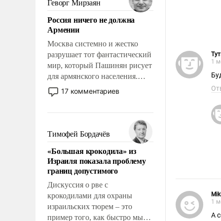
Геворг Мирзаян
означает многолетний период
Россия ничего не должна
уязвимости США, например,
Армении
перед Китаем.
Москва системно и жестко
разрушает тот фантастический
Ту
1 м
мир, который Пашинян рисует
для армянского населения.
Мир, где политические
От
17 комментариев
прожекты будут безусловно
оплачиваться за счет
российских
налогоплательщиков и где
Тимофей Бордачёв
Еревану за свои поступки не
«Большая крокодила» из
нужно отвечать.
Израиля показала проблему
границ допустимого
Дискуссия о рве с
Mik
крокодилами для охраны
1 м
израильских тюрем – это
А 
пример того, как быстро мы