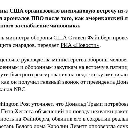
ны США организовало внеплановую встречу из-з
 арсеналов ПВО после того, как американский л
нного за снабжение чиновника.
ль министра обороны США Стивен Файнберг провел
ицита снарядов, передает
РИА «Новости»
.
 цепочке руководства министерства обороны челове
военным и оборонным закупкам на встречу в пятниц
пути быстрого реагирования на недостатку американ
 как он получил гневный звонок от президента Дон
канал NBC.
hington Post уточняет, что Дональд Трамп потребов
 Пита Хегсета объяснений по поводу нехватки раке
нность на Файнберга, обвинив его в сокрытии реаль
ретарь Белого дома Каролин Левитт опровергла слух