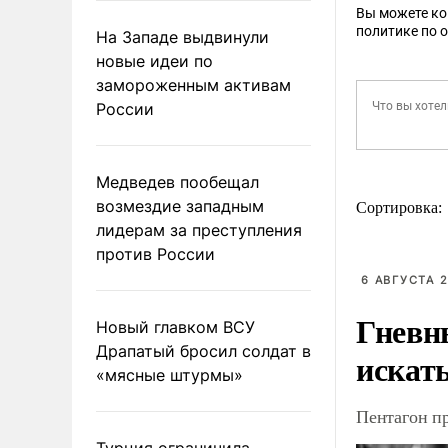
Вы можете к
политике по 
На Западе выдвинули
новые идеи по
замороженным активам
России
Медведев пообещал
возмездие западным
Сортировка:
лидерам за преступления
против России
6 АВГУСТА 2
Гневн
Новый главком ВСУ
Драпатый бросил солдат в
искат
«мясные штурмы»
Пентагон п
Турция ограничила