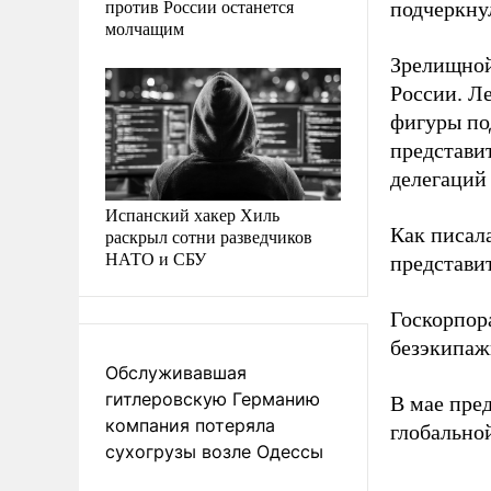
против России останется
подчеркну
молчащим
Зрелищной
России. Л
фигуры по
представи
делегаций
Испанский хакер Хиль
Как писал
раскрыл сотни разведчиков
НАТО и СБУ
представи
Госкорпор
безэкипаж
Обслуживавшая
гитлеровскую Германию
В мае пре
компания потеряла
глобально
сухогрузы возле Одессы