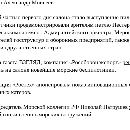
л Александр Моисеев.
 частью первого дня салона стало выступление пи
етчики продемонстрировали зрителям петлю Нестер
д аккомпанемент Адмиралтейского оркестра. Меро
телей госструктур и оборонных предприятий, также
 из дружественных стран.
а газета ВЗГЛЯД, компания «Рособоронэкспорт»
ре
ть на салоне новейшие морские беспилотники.
ация «Ростех»
анонсировала
показ инновационных 
ных катеров.
дседатель Морской коллегии РФ Николай Патрушев
й гонки военно-морских вооружений.