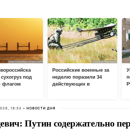
овороссийска
Российские военные за
У
 сухогруз под
неделю поразили 34
п
м флагом
действующих в
Р
интересах ВСУ судна
026, 19:33 •
НОВОСТИ ДНЯ
евич: Путин содержательно пе