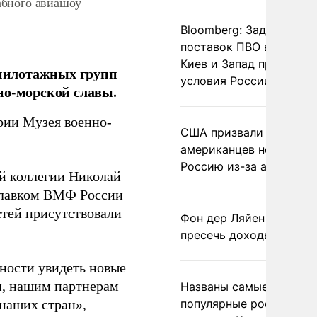
абного авиашоу
Bloomberg: Задержка
поставок ПВО вынудит
Киев и Запад принять
пилотажных групп
условия России
но-морской славы.
рии Музея военно-
США призвали
американцев не посеща
Россию из-за атак ВСУ
й коллегии Николай
 главком ВМФ России
стей присутствовали
Фон дер Ляйен призвал
пресечь доходы России
жности увидеть новые
ам, нашим партнерам
Названы самые
наших стран», –
популярные российски