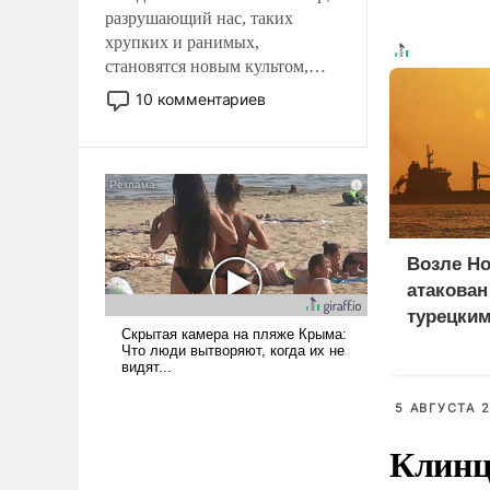
разрушающий нас, таких
хрупких и ранимых,
становятся новым культом,
постепенно вытесняя и
10 комментариев
отменяя традиционное
требование к человеку – быть
мужественным и твердым под
ударами судьбы, брать на себя
ответственность, помогать
слабым, идти вперед и
адаптироваться.
Возле Н
атакован
турецки
5 АВГУСТА 2
Клинц