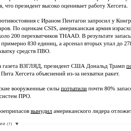
, что президент высоко оценивает работу Хегсета.
ротивостояния с Ираном Пентагон запросил у Конг
ров. По оценкам CSIS, американская армия израсход
около 200 перехватчиков THAAD. В результате запас
о примерно 830 единиц, а арсенал вторых упал до 2
хватку средств ПВО.
а газета ВЗГЛЯД, президент США Дональд Трамп
п
Пита Хегсета объяснений из-за нехватки ракет.
ские вооруженные силы
потратили
почти 80% запасо
систем ПРО.
боеприпасов
вынудил
американского лидера отложит
И (7)
▼