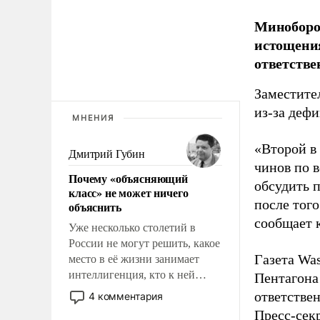
Миноборо
истощения
ответстве
Заместите
из-за деф
МНЕНИЯ
«Второй в
Дмитрий Губин
чинов по 
Почему «объясняющий
обсудить 
класс» не может ничего
после того
объяснить
сообщает 
Уже несколько столетий в
России не могут решить, какое
Газета Was
место в её жизни занимает
интеллигенция, кто к ней
Пентагона
принадлежит, а кого из неё
ответстве
4 комментария
исключили с правом
Пресс-сек