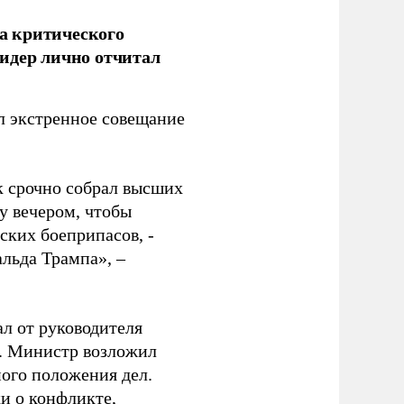
а критического
идер лично отчитал
 экстренное совещание
к срочно собрал высших
у вечером, чтобы
ских боеприпасов, -
альда Трампа», –
ал от руководителя
т. Министр возложил
ного положения дел.
и о конфликте,