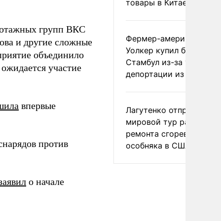
товары в Китае
лотажных групп ВКС
Фермер-американец
ова и другие сложные
Уолкер купил билет в
приятие объединило
Стамбул из-за угрозы
 ожидается участие
депортации из России
шила
впервые
Лагутенко отправился в
мировой тур ради
ремонта сгоревшего
снарядов против
особняка в США
заявил
о начале