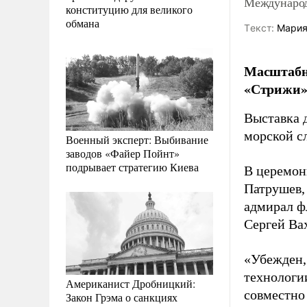
Международ
конституцию для великого
обмана
Tекст:
Мария
Масштабн
«Стрижи» 
Выставка 
морской с
Военный эксперт: Выбивание
заводов «Файер Пойнт»
подрывает стратегию Киева
В церемон
Патрушев,
адмирал ф
Сергей Ва
«Убежден,
технологи
Американист Дробницкий:
совместно
Закон Грэма о санкциях