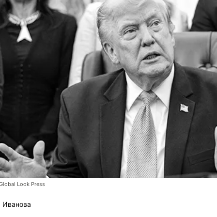
lobal Look Press
 Иванова