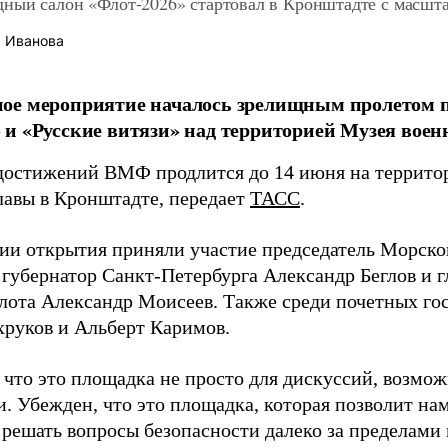
ный салон «Флот-2026» стартовал в Кронштадте с масшт
 Иванова
ое мероприятие началось зрелищным пролетом 
и «Русские витязи» над территорией Музея воен
достижений ВМФ продлится до 14 июня на террито
лавы в Кронштадте, передает
ТАСС
.
ии открытия приняли участие председатель Морско
 губернатор Санкт-Петербурга Александр Беглов и
лота Александр Моисеев. Также среди почетных го
хруков и Альберт Каримов.
 что это площадка не просто для дискуссий, возмо
и. Убежден, что это площадка, которая позволит н
 решать вопросы безопасности далеко за пределами 