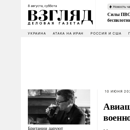
8 августа, суббота
Новость ч
Силы ПВО 
беспилотн
УКРАИНА
АТАКА НА ИРАН
РОССИЯ И США
10 ИЮНЯ 202
Авиаш
военн
Британии даруют