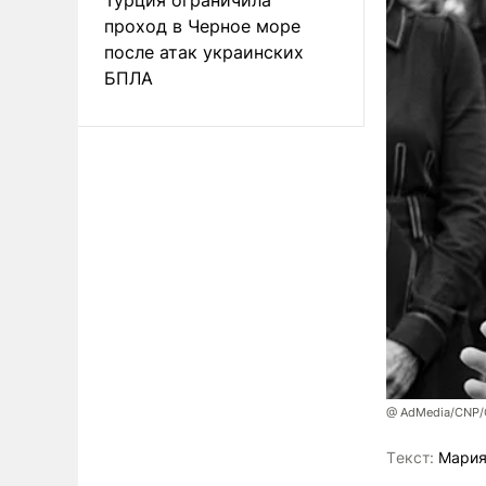
проход в Черное море
после атак украинских
БПЛА
@ AdMedia/CNP/G
Tекст:
Мария