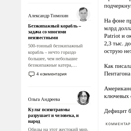
восстановления и без оного. И
подчеркнув
чем она отличается от просто
образованных людей. Иногда
Александр Тимохин
На фоне п
казалось, что эти вопросы
Безэкипажный корабль –
решены раз и навсегда, но –
млрд долла
задача со многими
нет, не решены.
Patriot и 
неизвестными
2,3 тыс. д
500-тонный безэкипажный
острую не
корабль – нечто гораздо
большее, чем небольшие
безэкипажные катера,
Как писал
применение которых уже
Пентагона 
4 комментария
стало обыденностью. Задача по
созданию такого корабля очень
Американ
сложна и амбициозна. Однако
ключевых 
и ее реализация радикально
Ольга Андреева
поднимет наши боевые
Культ психотравмы
возможности.
Дефицит 
разрушает и человека, и
народ
КОММЕНТАРИ
Обиды на этот жестокий мир,