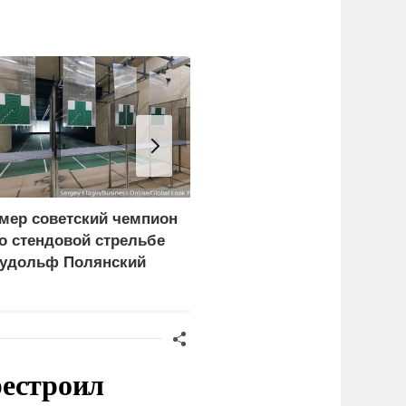
мер советский чемпион
Хакеры получили
о стендовой стрельбе
подтверждение участия
удольф Полянский
НАТО в ударах по
России
рестроил