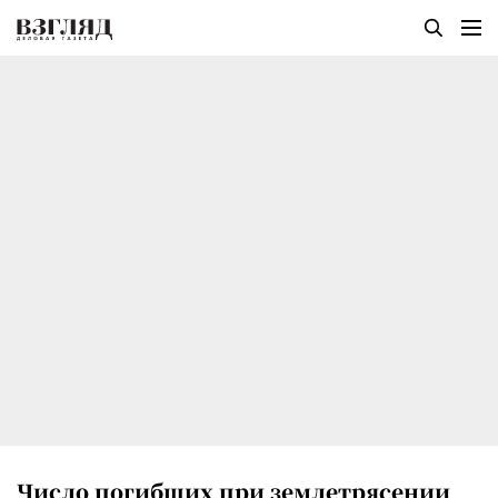
Число погибших при землетрясении