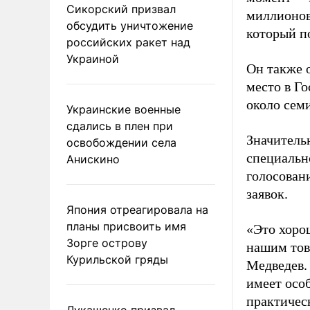
Сикорский призвал
миллионов
обсудить уничтожение
который п
российских ракет над
Украиной
Он также 
место в Го
около семи
Украинские военные
сдались в плен при
Значитель
освобождении села
специальн
Анискино
голосован
заявок.
Япония отреагировала на
планы присвоить имя
«Это хорош
Зорге острову
нашим това
Курильской гряды
Медведев. 
имеет осо
практическ
Лукашенко призвал