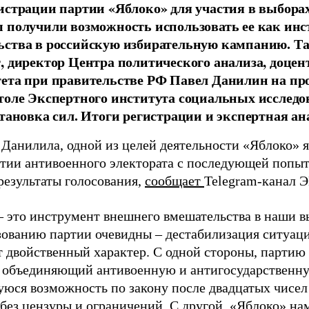
истрации партии «Яблоко» для участия в выбора
 получили возможность использовать ее как ин
ства в российскую избирательную кампанию. Та
, директор Центра политического анализа, доце
тета при правительстве РФ Павел Данилин на п
толе Экспертного института социальных исслед
становка сил. Итоги регистрации и экспертная ан
 Данилила, одной из целей деятельности «Яблоко» 
ртии антивоенного электората с последующей попыт
результаты голосования,
сообщает
Telegram-канал 
– это инструмент внешнего вмешательства в наши в
зованию партии очевидны – дестабилизация ситуаци
т двойственный характер. С одной стороны, партию
, объединяющий антивоенную и антигосударственну
юся возможность по закону после двадцатых чисел
 без цензуры и ограничений. С другой, «Яблоко» н