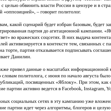
 с целью обвинить власти России в цензуре и в стра
й «оппозицией», – говорит политолог.
вам, какой сценарий будет избран базовым, будет за
стрированная партия до агитационной кампании. «Я
свет» во вражеских соцсетях. В них выдача контент
лей активизируется в контексте тем, связанных с па
на торте, партия отказывается подписывать соглаше
ивает Данилин.
акже привел данные о масштабах информационной 
о словам политолога, с июня по начало августа был
 публикаций, посвященных «Яблоку». При этом, как
е партии активно ведется в Facebook, Instagram, Y
жных социальных сетях в эту кампанию уже вложе
ие партии идет через алгоритмы, блогеров и целу