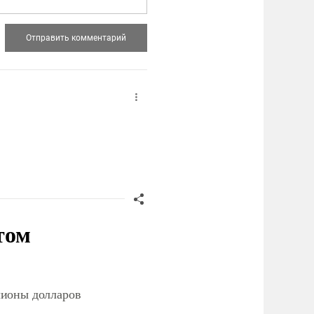
том
лионы долларов