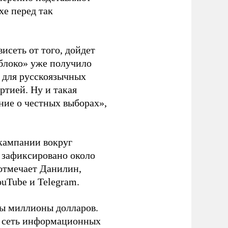
хе перед так
висеть от того, дойдет
блоко» уже получило
а для русскоязычных
ртией. Ну и такая
ние о честных выборах»,
кампании вокруг
о зафиксировано около
 отмечает Данилин,
ouTube и Telegram.
ны миллионы долларов.
ю сеть информационных