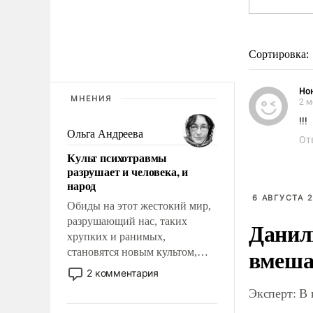
Сортировка:
Но
МНЕНИЯ
2 м
!!!
Ольга Андреева
От
Культ психотравмы
разрушает и человека, и
народ
6 АВГУСТА 2
Обиды на этот жестокий мир,
разрушающий нас, таких
Данил
хрупких и ранимых,
вмеша
становятся новым культом,
постепенно вытесняя и
2 комментария
отменяя традиционное
Эксперт: В
требование к человеку – быть