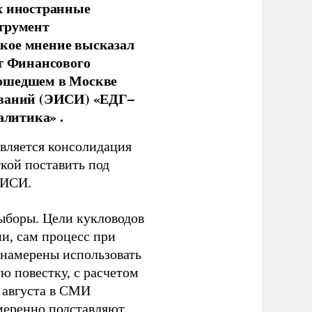
х иностранные
струмент
кое мнение высказал
нт Финансового
рошедшем в Москве
ований (ЭИСИ) «ЕДГ–
алитика» .
является консолидация
кой поставить под
ЭИСИ.
ыборы. Цели кукловодов
и, сам процесс при
 намерены использовать
ю повестку, с расчетом
 августа в СМИ
амеренно подставляют