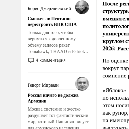
мужественным и твердым под
После рег
ударами судьбы, брать на себя
Борис Джерелиевский
структуры
ответственность, помогать
вмешатель
Сможет ли Пентагон
слабым, идти вперед и
перестроить ВПК США
политолог
адаптироваться.
универси
Только для того, чтобы
вернуться к довоенному
круглом с
объему запасов ракет
2026: Рас
Tomahawk, THAAD и Patriot
США потребуется более трех
По оценке
4 комментария
лет. Даже небольшая война с
вокруг па
Ираном опустошила
сомнение 
американские арсеналы.
Сложившаяся ситуация
Геворг Мирзаян
означает многолетний период
«Яблоко» 
Россия ничего не должна
уязвимости США, например,
по исполь
Армении
перед Китаем.
этом носи
Москва системно и жестко
как рупор
разрушает тот фантастический
на имеющу
мир, который Пашинян рисует
выступать
для армянского населения.