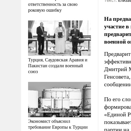
Tекст:
Елиза
ответственность за свою
роковую ошибку
На предва
участие в
предварит
военной о
Предварит
Турция, Саудовская Аравия и
эффективн
Пакистан создали военный
Дмитрий М
союз
Генсовета,
сообщении
По его сл
формирова
«Единой Р
Экономист объяснил
показывае
требование Европы к Турции
партии на