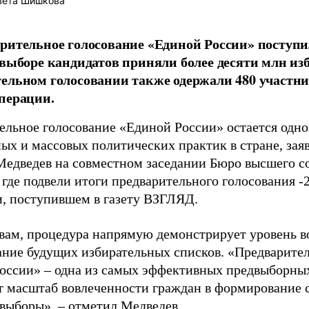
вета Шишкова
рительное голосование «Единой России» поступил
 выборе кандидатов приняли более десяти млн изб
ельном голосовании также одержали 480 участн
перации.
ельное голосование «Единой России» остается одно
ых и массовых политических практик в стране, зая
едведев на совместном заседании Бюро высшего со
 где подвели итоги предварительного голосования -2
, поступившем в газету ВЗГЛЯД.
овам, процедура напрямую демонстрирует уровень в
ние будущих избирательных списков. «Предварител
оссии» – одна из самых эффективных предвыборных
т масштаб вовлеченности граждан в формирование с
 выборы», – отметил Медведев.