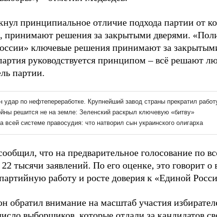
кнул принципиальное отличие подхода партии от ко
м, принимают решения за закрытыми дверями. «Пол
оссии» ключевые решения принимают за закрытыми
партия руководствуется принципом – всё решают лю
ль партии.
сообщил, что на предварительное голосование по в
22 тысячи заявлений. По его оценке, это говорит о
 партийную работу и росте доверия к «Единой Росси
он обратил внимание на масштаб участия избирател
исло выборщиков, которые отдали за кандидатов сво