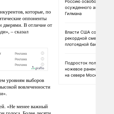
Россию освободить
осужденного американ
нкурентов, которые, по
Гилмана
итические оппоненты
 дверями. В отличие от
ди», – сказал
Власти США сообщили 
рекордной смертности 
плотоядной бактерии
Подросток получил
ножевое ранение в дра
на севере Москвы
сем уровням выборов
 высокой вовлеченности
и».
ей. «Не менее важный
и голоса. Более десяти