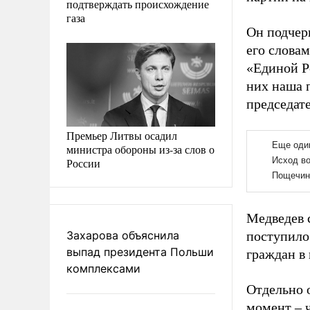
подтверждать происхождение
газа
Он подчер
его слова
«Единой Р
них наша 
председате
Премьер Литвы осадил
министра обороны из-за слов о
России
Медведев 
Захарова объяснила
поступило 
выпад президента Польши
граждан в
комплексами
Отдельно 
момент – ч