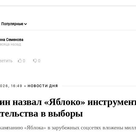
нна Семенова
есяца назад
ветить
0
0
026, 16:49 •
НОВОСТИ ДНЯ
ин назвал «Яблоко» инструмен
тельства в выборы
 кампанию «Яблока» в зарубежных соцсетях вложены мил