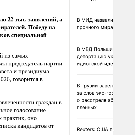
о 22 тыс. заявлений, а
В МИД назвали условия
ирателей. Победу на
прочного мира на Укра
иков специальной
В МВД Польши назвали
й из самых
депортацию украинцев
вил председатель партии
идиотской идеей
вета и президиума
026, говорится в
В Грузии завели дело и
за слов экс-госминист
о расстреле абхазских
овлеченности граждан в
пленных
ьное голосование
 практик, оно
писка кандидатов от
Reuters: США попросил