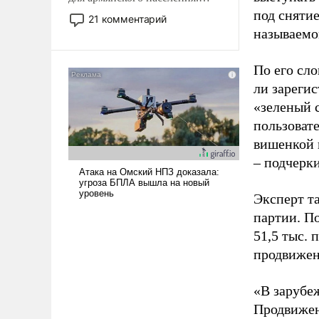
Мир, где политические
под снятие
21 комментарий
прожекты будут безусловно
называемо
оплачиваться за счет
российских
По его сло
налогоплательщиков и где
ли зареги
Еревану за свои поступки не
«зеленый 
нужно отвечать.
пользовате
вишенкой 
– подчерк
Эксперт т
партии. П
51,5 тыс.
продвижени
«В зарубе
Продвижен