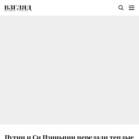
Путин и Си Цзиньпин передали теплые