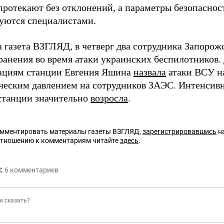
протекают без отклонений, а параметры безопаснос
уются специалистами.
а газета ВЗГЛЯД, в четверг два сотрудника Запоро
ранения во время атаки украинских беспилотников.
ациям станции Евгения Яшина
назвала
атаки ВСУ н
ческим давлением на сотрудников ЗАЭС. Интенсивно
станции значительно
возросла
.
омментировать материалы газеты ВЗГЛЯД,
зарегистрировавшись
на
отношению к комментариям читайте
здесь
.
:
6
комментариев