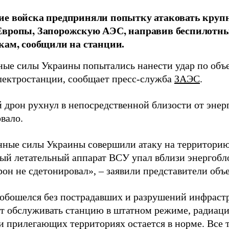
ие войска предприняли попытку атаковать кру
вропы, Запорожскую АЭС, направив беспилотны
кам, сообщили на станции.
ые силы Украины попытались нанести удар по объ
лектростанции, сообщает пресс-служба
ЗАЭС
.
 дрон рухнул в непосредственной близости от энерг
вало.
ные силы Украины совершили атаку на территори
ый летательный аппарат ВСУ упал вблизи энергобл
он не сдетонировал», – заявили представители объе
обошелся без пострадавших и разрушений инфраст
т обслуживать станцию в штатном режиме, радиац
и прилегающих территориях остается в норме. Все 