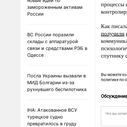
новые идеи по
процессы 
замороженным активам
контролир
России
Как писал
получили
ВС России поразили
коммуник
склады с аппаратурой
психологи
связи и средствами РЭБ в
Одессе
спутнику 
Вы можете к
Посла Украины вызвали в
политике по 
МИД Болгарии из-за
рухнувшего беспилотника
Обсуждение
IHA: Атакованное ВСУ
турецкое судно
превратилось в груду