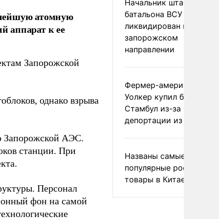
Начальник штаба
батальона ВСУ
пнейшую атомную
ликвидирован на
й аппарат к ее
запорожском
направлении
ектам Запорожской
Фермер-американец
Уолкер купил билет в
облоков, однако взрыва
Стамбул из-за угрозы
депортации из России
ю Запорожской АЭС.
оков станции. При
Названы самые
кта.
популярные российски
товары в Китае
руктуры. Персонал
ионный фон на самой
технологические