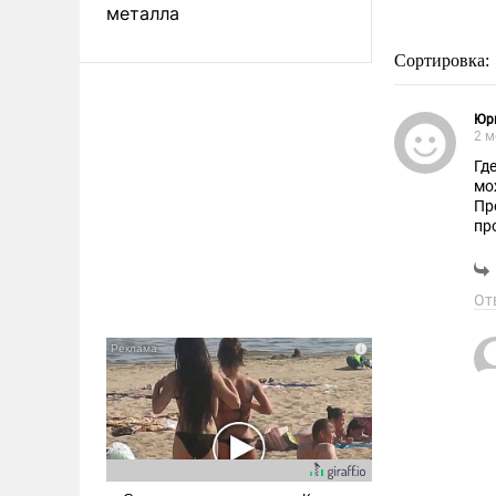
металла
Сортировка:
Юр
2 м
Гд
мо
Пр
про
фи
вы
От