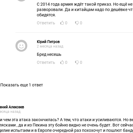
С 2014 года армия ждёт такой приказ. Но ещё не
разворовали. Да и китайцам надо по дешёвке чт
обидятся.
Ответить
0
0
Юрий Петров
2 месяца назад
Бред несешь
Ответить
0
0
Показать еще 1 ответ
ений Алексеев
есяца назад
 и чем эта атака закончилась? А тем, что атаки и усиливаются. Но 
лясками , да и из Пекина эту бойню видно не очень будет. Вот сейч
делие испытаем и в Европе очередной раз похохочут и пошлют бан