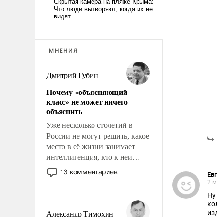
МНЕНИЯ
Дмитрий Губин
Почему «объясняющий
класс» не может ничего
объяснить
Уже несколько столетий в
России не могут решить, какое
место в её жизни занимает
интеллигенция, кто к ней
принадлежит, а кого из неё
13 комментариев
Евг
исключили с правом
2 м
восстановления и без оного. И
Ну
чем она отличается от просто
ко
образованных людей. Иногда
из
Александр Тимохин