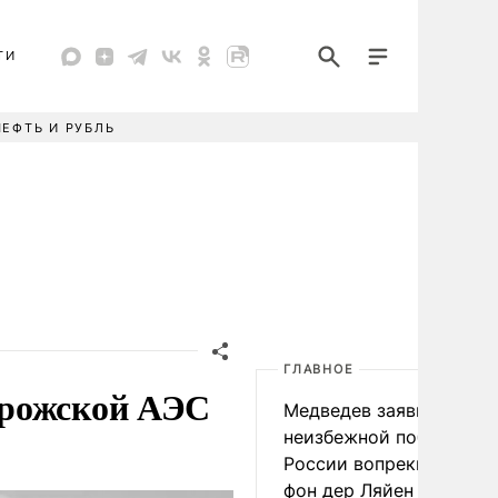
ТИ
НЕФТЬ И РУБЛЬ
ГЛАВНОЕ
орожской АЭС
Медведев заявил о
неизбежной победе
России вопреки словам
фон дер Ляйен