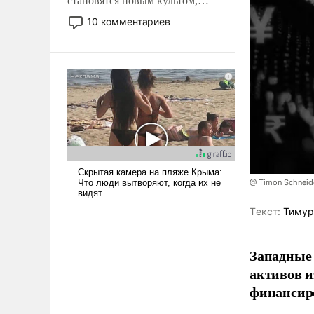
становятся новым культом,
постепенно вытесняя и
10 комментариев
отменяя традиционное
требование к человеку – быть
мужественным и твердым под
ударами судьбы, брать на себя
ответственность, помогать
слабым, идти вперед и
адаптироваться.
@ Timon Schneid
Tекст:
Тимур
Западные 
активов и
финансир