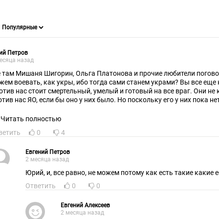
ий Петров
есяца назад
е там Мишаня Шигорин, Ольга Платонова и прочие любители поговор
жем воевать, как укры, ибо тогда сами станем украми? Вы все еще
отив нас стоит смертельный, умелый и готовый на все враг. Они не
тив нас ЯО, если бы оно у них было. Но поскольку его у них пока нет, они
гу, что умрут женщины, дети... Главное, что умрут РУССКИЕ. И желат
 продолжайте изображать из себя розовых заек: быстрее сдохнете.
Читать полностью
ветить
0
4
Евгений Петров
2 месяца назад
Юрий, и, все равно, не можем потому как есть такие какие е
Ответить
0
0
Евгений Алексеев
2 месяца назад