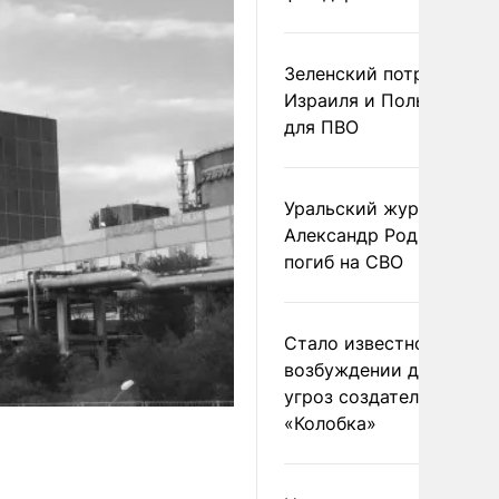
Зеленский потребовал 
Израиля и Польши рак
для ПВО
Уральский журналист
Александр Родионов
погиб на СВО
Стало известно о
возбуждении дела из-з
угроз создателям
«Колобка»