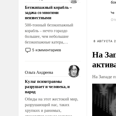
казалось, что эти вопросы
бо
Безэкипажный корабль –
решены раз и навсегда, но –
задача со многими
нет, не решены.
неизвестными
От
500-тонный безэкипажный
корабль – нечто гораздо
большее, чем небольшие
8 АВГУСТА 2
безэкипажные катера,
применение которых уже
5 комментариев
На За
стало обыденностью. Задача по
созданию такого корабля очень
актив
сложна и амбициозна. Однако
и ее реализация радикально
Ольга Андреева
На Западе 
поднимет наши боевые
Культ психотравмы
возможности.
разрушает и человека, и
народ
Обиды на этот жестокий мир,
разрушающий нас, таких
хрупких и ранимых,