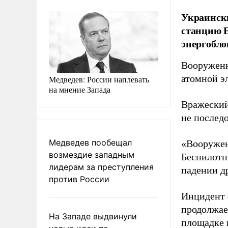
Украинск
станцию Е
энергобло
Вооруженн
атомной э
Медведев: России наплевать
на мнение Запада
Вражеский
не последо
Медведев пообещал
«Вооружен
возмездие западным
Беспилотн
лидерам за преступления
падении др
против России
Инцидент 
продолжае
На Западе выдвинули
площадке 