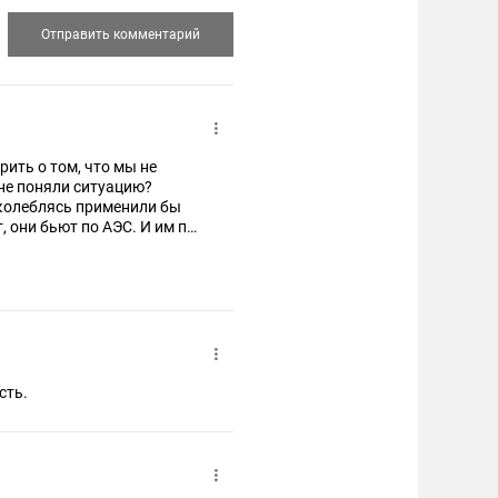
ить о том, что мы не
 не поняли ситуацию?
 колеблясь применили бы
 бьют по АЭС. И им по
ельно, чтобы побольше. А
сть.