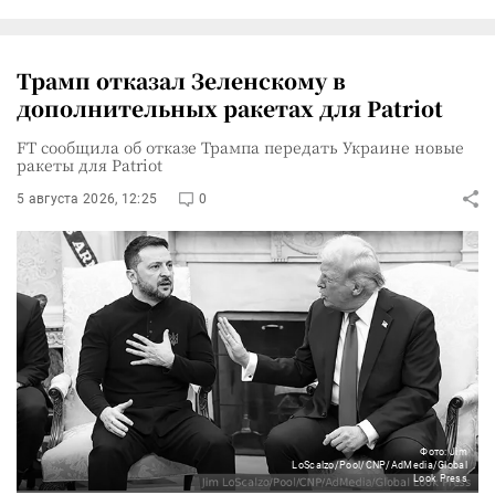
Трамп отказал Зеленскому в
дополнительных ракетах для Patriot
FT сообщила об отказе Трампа передать Украине новые
ракеты для Patriot
5 августа 2026, 12:25
0
Фото: Jim
LoScalzo/Pool/CNP/AdMedia/Global
Look Press