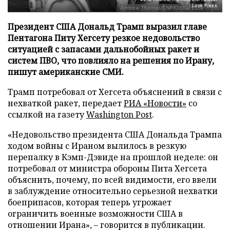
Look Press
Президент США Дональд Трамп выразил главе
Пентагона Питу Хегсету резкое недовольство
ситуацией с запасами дальнобойных ракет и
систем ПВО, что повлияло на решения по Ирану,
пишут американские СМИ.
Трамп потребовал от Хегсета объяснений в связи с
нехваткой ракет, передает
РИА «Новости»
со
ссылкой на газету
Washington Post
.
«Недовольство президента США Дональда Трампа
ходом войны с Ираном вылилось в резкую
перепалку в Кэмп-Дэвиде на прошлой неделе: он
потребовал от министра обороны Пита Хегсета
объяснить, почему, по всей видимости, его ввели
в заблуждение относительно серьезной нехватки
боеприпасов, которая теперь угрожает
ограничить военные возможности США в
отношении Ирана», – говорится в публикации.