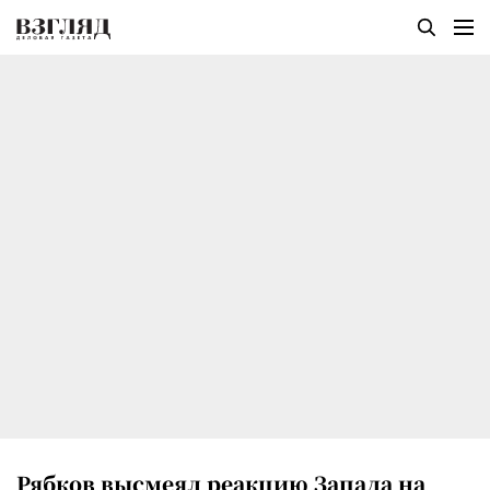
Рябков высмеял реакцию Запада на