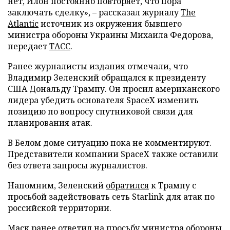
нет, Илон постоянно повторяет, что пора
заключать сделку», – рассказал журналу
The
Atlantic
источник из окружения бывшего
министра обороны Украины Михаила Федорова,
передает
ТАСС
.
Ранее журналисты издания отмечали, что
Владимир Зеленский обращался к президенту
США Дональду Трампу. Он просил американского
лидера убедить основателя SpaceX изменить
позицию по вопросу спутниковой связи для
планирования атак.
В Белом доме ситуацию пока не комментируют.
Представители компании SpaceX также оставили
без ответа запросы журналистов.
Напомним, Зеленский
обратился
к Трампу с
просьбой задействовать сеть Starlink для атак по
российской территории.
Маск ранее
ответил
на просьбу министра обороны