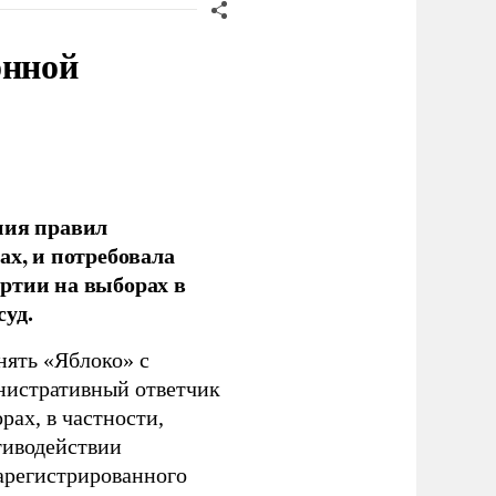
онной
ния правил
ах, и потребовала
ртии на выборах в
уд.
нять «Яблоко» с
инистративный ответчик
ах, в частности,
тиводействии
зарегистрированного