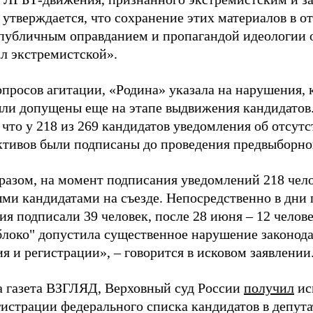
 утверждается, что сохранение этих материалов в о
«публичным оправданием и пропагандой идеологии 
ал экстремистской».
просов агитации, «Родина» указала на нарушения, 
ыли допущены еще на этапе выдвижения кандидатов. 
 что у 218 из 269 кандидатов уведомления об отсу
активов были подписаны до проведения предвыборног
разом, на момент подписания уведомлений 218 чело
ми кандидатами на съезде. Непосредственно в дни 
я подписали 39 человек, после 28 июня – 12 челов
блоко" допустила существенное нарушение законода
 и регистрации», – говорится в исковом заявлении
а газета ВЗГЛЯД, Верховный суд России
получил
ис
гистрации федерального списка кандидатов в депут