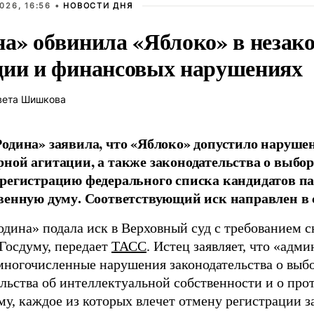
026, 16:56 •
НОВОСТИ ДНЯ
на» обвинила «Яблоко» в незак
ции и финансовых нарушениях
вета Шишкова
одина» заявила, что «Яблоко» допустило наруше
ной агитации, а также законодательства о выбор
регистрацию федерального списка кандидатов па
венную думу. Соответствующий иск направлен в с
одина» подала иск в Верховный суд с требованием с
 Госдуму, передает
ТАСС
. Истец заявляет, что «адм
многочисленные нарушения законодательства о выбор
ельства об интеллектуальной собственности и о про
му, каждое из которых влечет отмену регистрации 