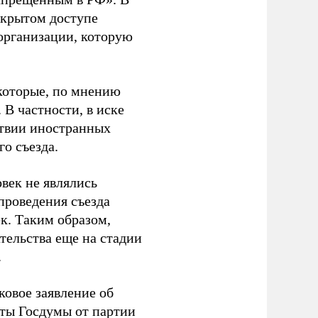
ткрытом доступе
организации, которую
которые, по мнению
В частности, в иске
тствии иностранных
о съезда.
век не являлись
проведения съезда
ек. Таким образом,
тельства еще на стадии
.
ковое заявление об
аты Госдумы от партии