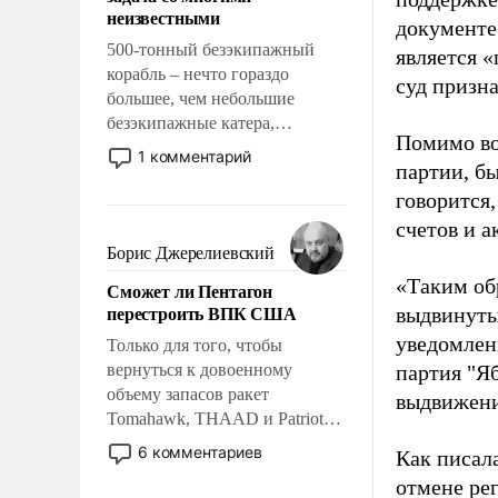
адаптироваться.
неизвестными
документе
500-тонный безэкипажный
является 
корабль – нечто гораздо
суд призн
большее, чем небольшие
безэкипажные катера,
Помимо во
применение которых уже
1 комментарий
партии, б
стало обыденностью. Задача по
созданию такого корабля очень
говорится,
сложна и амбициозна. Однако
счетов и 
и ее реализация радикально
Борис Джерелиевский
поднимет наши боевые
«Таким об
Сможет ли Пентагон
возможности.
перестроить ВПК США
выдвинуты
уведомлени
Только для того, чтобы
вернуться к довоенному
партия "Я
объему запасов ракет
выдвижения
Tomahawk, THAAD и Patriot
США потребуется более трех
6 комментариев
Как писал
лет. Даже небольшая война с
отмене ре
Ираном опустошила