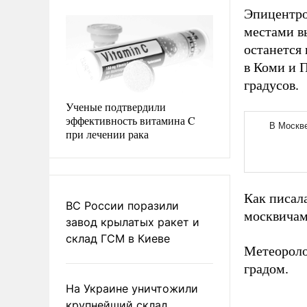
Эпицентро
местами в
останется 
в Коми и П
градусов.
Ученые подтвердили
эффективность витамина C
при лечении рака
Как писал
ВС России поразили
москвичам
завод крылатых ракет и
склад ГСМ в Киеве
Метеорол
градом.
На Украине уничтожили
крупнейший склад