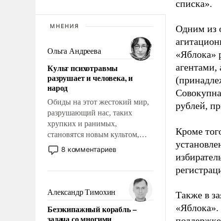
списка».
МНЕНИЯ
Одним из 
агитацион
Ольга Андреева
«Яблока» 
агентами,
Культ психотравмы
разрушает и человека, и
(принадле
народ
Совокупная
Обиды на этот жестокий мир,
рублей, пр
разрушающий нас, таких
хрупких и ранимых,
Кроме тог
становятся новым культом,
установле
постепенно вытесняя и
8 комментариев
избиратель
отменяя традиционное
требование к человеку – быть
регистрац
мужественным и твердым под
ударами судьбы, брать на себя
Александр Тимохин
Также в з
ответственность, помогать
«Яблока».
Безэкипажный корабль –
слабым, идти вперед и
задача со многими
поддержке