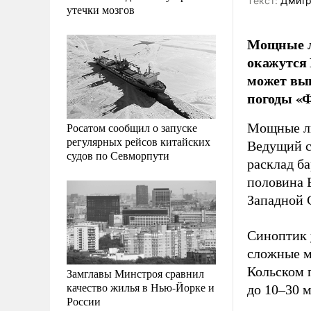
Tекст:
Дмитр
утечки мозгов
Мощные ли
окажутся 
может вып
погоды «
Росатом сообщил о запуске
Мощные ли
регулярных рейсов китайских
Ведущий с
судов по Севморпути
расклад б
половина 
Западной 
Синоптик 
сложные м
Кольском 
Замглавы Минстроя сравнил
качество жилья в Нью-Йорке и
до 10–30 м
России