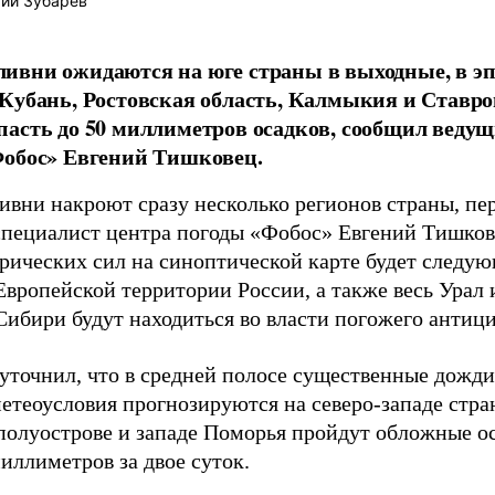
ий Зубарев
вни ожидаются на юге страны в выходные, в эп
Кубань, Ростовская область, Калмыкия и Ставропо
асть до 50 миллиметров осадков, сообщил ведущ
Фобос» Евгений Тишковец.
вни накроют сразу несколько регионов страны, пе
пециалист центра погоды «Фобос» Евгений Тишков
арических сил на синоптической карте будет следу
Европейской территории России, а также весь Урал 
Сибири будут находиться во власти погожего антиц
уточнил, что в средней полосе существенные дожд
етеоусловия прогнозируются на северо-западе стра
полуострове и западе Поморья пройдут обложные о
иллиметров за двое суток.