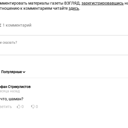
омментировать материалы газеты ВЗГЛЯД,
зарегистрировавшись
на
отношению к комментариям читайте
здесь
.
:
1
комментарий
офан Стрекулистов
есяца назад
 что, шаман?
ветить
0
0