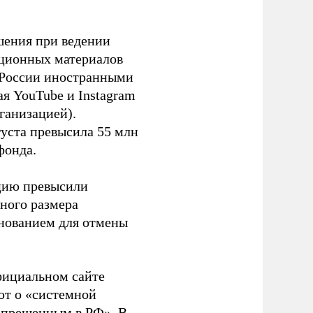
шения при ведении
ационных материалов
в России иностранными
я YouTube и Instagram
ганизацией).
густа превысила 55 млн
фонда.
ацию превысили
ного размера
основанием для отмены
фициальном сайте
ют о «системной
апрещенным в РФ». В