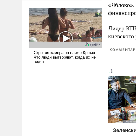
«Яблоко».
американские арсеналы.
Сложившаяся ситуация
финансиро
означает многолетний период
уязвимости США, например,
Лидер КП
перед Китаем.
киевского
КОММЕНТАРИ
Зеленски