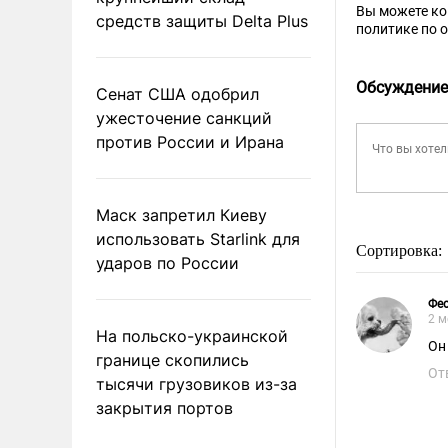
Вы можете к
средств защиты Delta Plus
политике по 
Обсуждение
Сенат США одобрил
ужесточение санкций
против России и Ирана
Маск запретил Киеву
использовать Starlink для
Сортировка:
ударов по России
Фе
2 м
На польско-украинской
Он
границе скопились
От
тысячи грузовиков из-за
закрытия портов