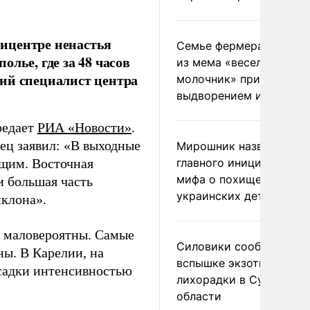
ицентре ненастья
Семье фермера Уолкер
лье, где за 48 часов
из мема «веселый
ий специалист центра
молочник» пригрозили
выдворением из Росси
редает
РИА «Новости»
.
ец заявил: «В выходные
Мирошник назвал
ющим. Восточная
главного инициатора
мифа о похищении
и большая часть
украинских детей
иклона».
и маловероятны. Самые
Силовики сообщили о
ны. В Карелии, на
вспышке экзотической
садки интенсивностью
лихорадки в Сумской
области