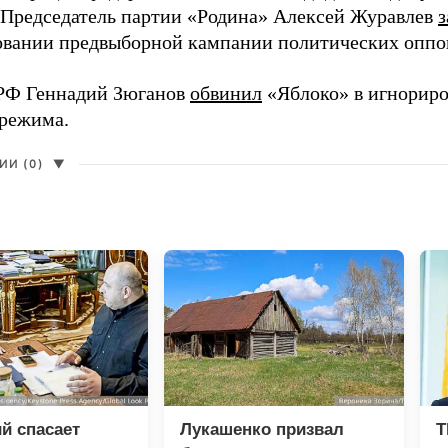
 Председатель партии «Родина» Алексей Журавлев
з
вании предвыборной кампании политических оппо
РФ Геннадий Зюганов
обвинил
«Яблоко» в игнорир
 режима.
И (0)
▼
й спасает
Лукашенко призвал
T