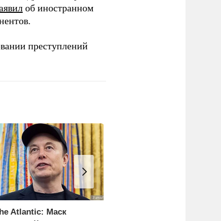
аявил
об иностранном
нентов.
овании преступлений
he Atlantic: Маск
Минтруд предложил