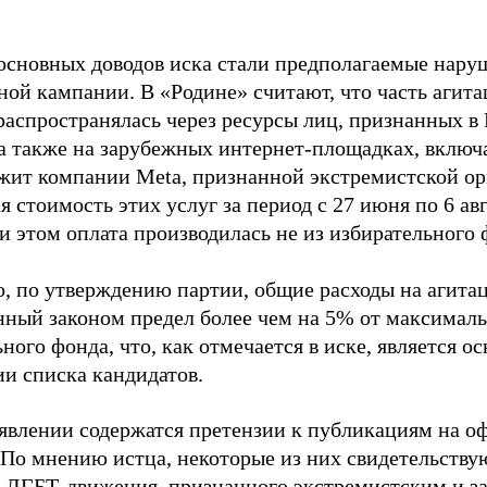
основных доводов иска стали предполагаемые нару
ной кампании. В «Родине» считают, что часть агит
распространялась через ресурсы лиц, признанных 
 а также на зарубежных интернет-площадках, включа
жит компании Meta, признанной экстремистской ор
 стоимость этих услуг за период с 27 июня по 6 ав
и этом оплата производилась не из избирательного 
о, по утверждению партии, общие расходы на агит
нный законом предел более чем на 5% от максималь
ного фонда, что, как отмечается в иске, является 
ии списка кандидатов.
аявлении содержатся претензии к публикациям на о
 По мнению истца, некоторые из них свидетельству
 ЛГБТ-движения, признанного экстремистским и з