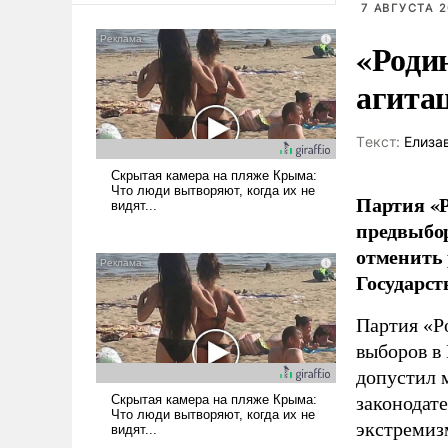
7 АВГУСТА 2
«Роди
агита
Tекст:
Елиза
Партия «Р
предвыбор
отменить 
Государст
Партия «Р
выборов в
допустил 
законодат
экстремиз