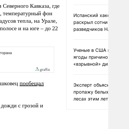
Северного Кавказа, где
о, температурный фон
Испанский хакер Хиль
дусов тепла, на Урале,
раскрыл сотни
полосе и на юге – до 22
разведчиков НАТО и С
Ученые в США назвали 
ягоды причиной
«взрывной» диареи
Тишковец
пообещал
Эксперт объяснил
пропажу белых грибов 
лесах этим летом
дожди с грозой и