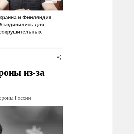
краина и Финляндия
Пощечина всей системе
бъединились для
правосудия: что
сокрушительных
натворил сын
анкций" против России
украинского олигарха
роны из-за
тороны России