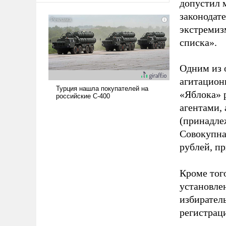
допустил 
законодат
экстремиз
списка».
Одним из 
агитацион
«Яблока» 
агентами,
(принадле
Совокупная
рублей, пр
Кроме тог
установле
избиратель
регистрац