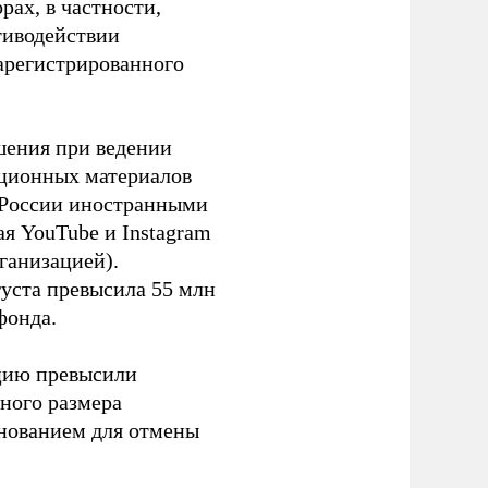
ах, в частности,
тиводействии
зарегистрированного
шения при ведении
ационных материалов
в России иностранными
я YouTube и Instagram
ганизацией).
густа превысила 55 млн
фонда.
ацию превысили
ного размера
основанием для отмены