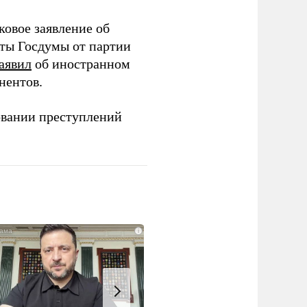
ковое заявление об
аты Госдумы от партии
аявил
об иностранном
нентов.
овании преступлений
i