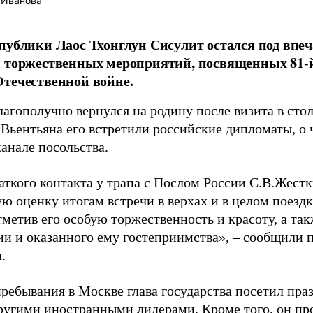
 Иванова
публики Лаос Тхонглун Сисулит остался под впе
ы торжественных мероприятий, посвященных 81-
течественной войне.
агополучно вернулся на родину после визита в сто
 Вьентьяна его встретили российские дипломаты, о
канале посольства.
раткого контакта у трапа с Послом России С.В.Жес
ую оценку итогам встречи в верхах и в целом поезд
тметив его особую торжественность и красоту, а та
ии и оказанного ему гостеприимства», – сообщили 
.
пребывания в Москве глава государства посетил пр
другими иностранными лидерами. Кроме того, он пр