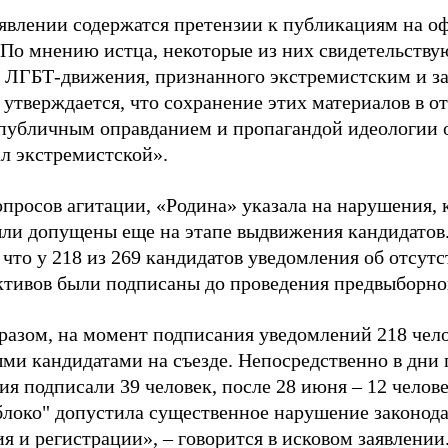
аявлении содержатся претензии к публикациям на о
 По мнению истца, некоторые из них свидетельству
 ЛГБТ-движения, признанного экстремистским и з
 утверждается, что сохранение этих материалов в о
«публичным оправданием и пропагандой идеологии 
ал экстремистской».
просов агитации, «Родина» указала на нарушения, 
ыли допущены еще на этапе выдвижения кандидатов. 
 что у 218 из 269 кандидатов уведомления об отсу
активов были подписаны до проведения предвыборног
разом, на момент подписания уведомлений 218 чело
ми кандидатами на съезде. Непосредственно в дни 
я подписали 39 человек, после 28 июня – 12 челов
блоко" допустила существенное нарушение законода
 и регистрации», – говорится в исковом заявлении