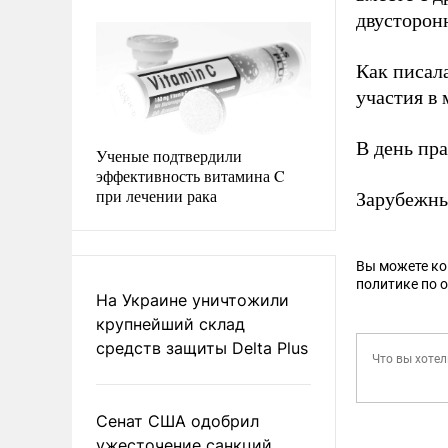
двусторон
Как писал
участия в
В день пр
Ученые подтвердили
эффективность витамина C
при лечении рака
Зарубежны
Вы можете к
политике по 
На Украине уничтожили
крупнейший склад
средств защиты Delta Plus
Сенат США одобрил
ужесточение санкций