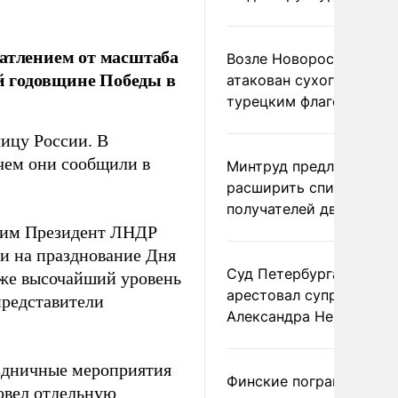
чатлением от масштаба
Возле Новороссийска
й годовщине Победы в
атакован сухогруз под
турецким флагом
лицу России. В
 чем они сообщили в
Минтруд предложил
расширить список
получателей двух пенс
тким Президент ЛНДР
ки на празднование Дня
Суд Петербурга заочно
кже высочайший уровень
арестовал супругу
представители
Александра Невзорова
аздничные мероприятия
Финские пограничники
овел отдельную