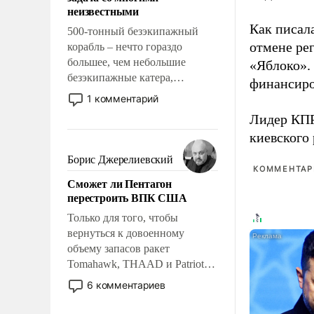
адаптироваться.
неизвестными
Как писал
500-тонный безэкипажный
отмене ре
корабль – нечто гораздо
большее, чем небольшие
«Яблоко».
безэкипажные катера,
финансиро
применение которых уже
1 комментарий
стало обыденностью. Задача по
Лидер КП
созданию такого корабля очень
киевского
сложна и амбициозна. Однако
и ее реализация радикально
Борис Джерелиевский
поднимет наши боевые
КОММЕНТАРИ
Сможет ли Пентагон
возможности.
перестроить ВПК США
Только для того, чтобы
вернуться к довоенному
объему запасов ракет
Tomahawk, THAAD и Patriot
США потребуется более трех
6 комментариев
лет. Даже небольшая война с
Ираном опустошила