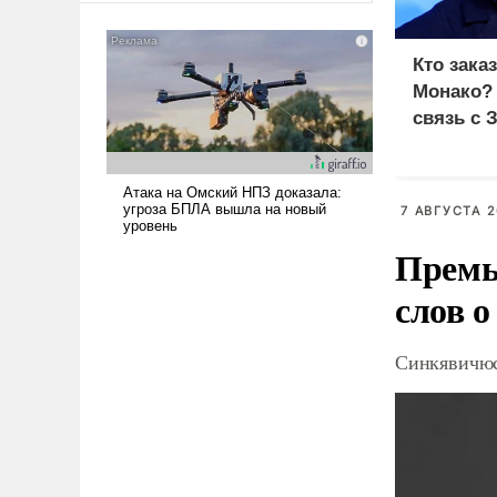
американские арсеналы.
Сложившаяся ситуация
Кто зака
означает многолетний период
Монако?
уязвимости США, например,
перед Китаем.
связь с 
7 АВГУСТА 2
Премь
слов о
Синкявичюс