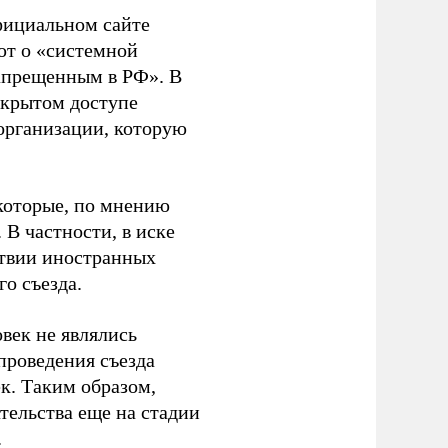
фициальном сайте
ют о «системной
апрещенным в РФ». В
ткрытом доступе
организации, которую
которые, по мнению
В частности, в иске
тствии иностранных
о съезда.
век не являлись
проведения съезда
ек. Таким образом,
тельства еще на стадии
.