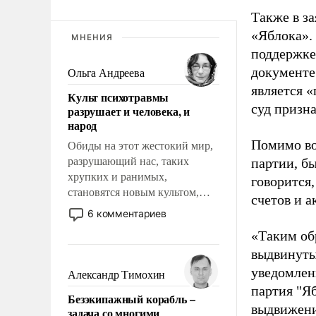
Также в з
«Яблока».
МНЕНИЯ
поддержке
документе
Ольга Андреева
является 
Культ психотравмы
суд призн
разрушает и человека, и
народ
Помимо во
Обиды на этот жестокий мир,
разрушающий нас, таких
партии, б
хрупких и ранимых,
говорится,
становятся новым культом,
счетов и 
постепенно вытесняя и
6 комментариев
отменяя традиционное
«Таким об
требование к человеку – быть
выдвинуты
мужественным и твердым под
ударами судьбы, брать на себя
уведомлени
Александр Тимохин
ответственность, помогать
партия "Я
Безэкипажный корабль –
слабым, идти вперед и
выдвижения
задача со многими