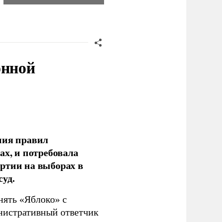
онной
ния правил
ах, и потребовала
ртии на выборах в
уд.
нять «Яблоко» с
инистративный ответчик