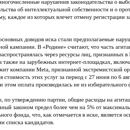
многочисленные нарушения законодательства о выбор
ельства об интеллектуальной собственности и о про
му, каждое из которых влечет отмену регистрации 
основных доводов иска стали предполагаемые нару
ной кампании. В «Родине» считают, что часть агит
распространялась через ресурсы лиц, признанных 
 а также на зарубежных интернет-площадках, включа
жит компании Meta, признанной экстремистской ор
 стоимость этих услуг за период с 27 июня по 6 ав
и этом оплата производилась не из избирательного 
о, по утверждению партии, общие расходы на агит
нный законом предел более чем на 5% от максималь
ного фонда, что, как отмечается в иске, является 
ии списка кандидатов.