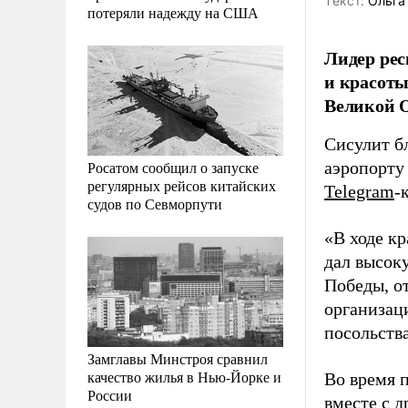
Tекст:
Ольга
потеряли надежду на США
Лидер рес
и красот
Великой О
Сисулит бл
Росатом сообщил о запуске
аэропорту
регулярных рейсов китайских
Telegram
-
судов по Севморпути
«В ходе к
дал высок
Победы, о
организац
посольства
Замглавы Минстроя сравнил
качество жилья в Нью-Йорке и
Во время 
России
вместе с 