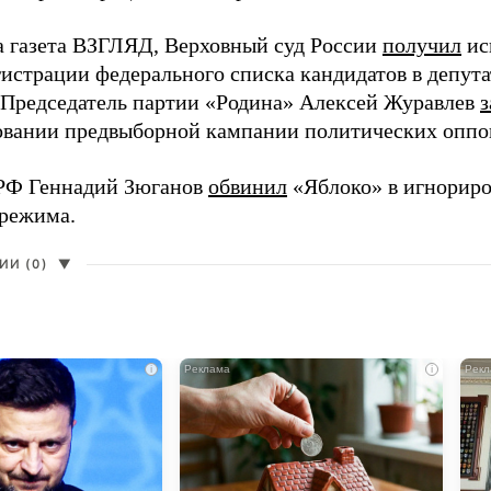
а газета ВЗГЛЯД, Верховный суд России
получил
ис
гистрации федерального списка кандидатов в депут
 Председатель партии «Родина» Алексей Журавлев
з
вании предвыборной кампании политических оппо
РФ Геннадий Зюганов
обвинил
«Яблоко» в игнорир
 режима.
И (0)
▼
i
i