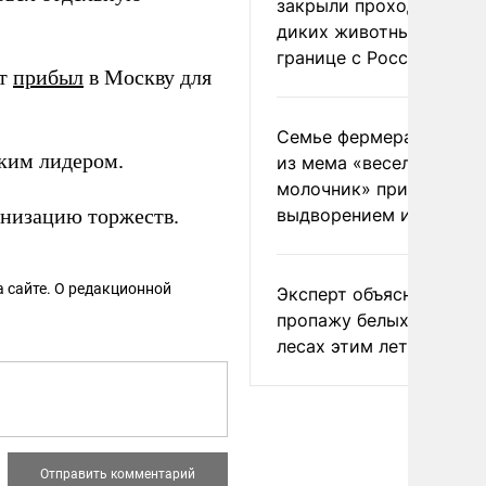
закрыли проходы для
диких животных на
границе с Россией
ит
прибыл
в Москву для
Семье фермера Уолкер
ким лидером.
из мема «веселый
молочник» пригрозили
анизацию торжеств.
выдворением из Росси
 сайте. О редакционной
Эксперт объяснил
пропажу белых грибов 
лесах этим летом