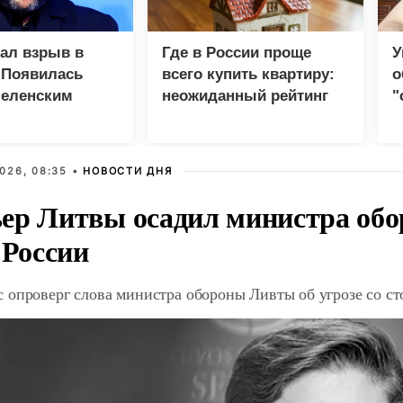
зал взрыв в
Где в России проще
У
 Появилась
всего купить квартиру:
о
Зеленским
неожиданный рейтинг
"
с
026, 08:35 •
НОВОСТИ ДНЯ
ер Литвы осадил министра обо
 России
 опроверг слова министра обороны Ливты об угрозе со с