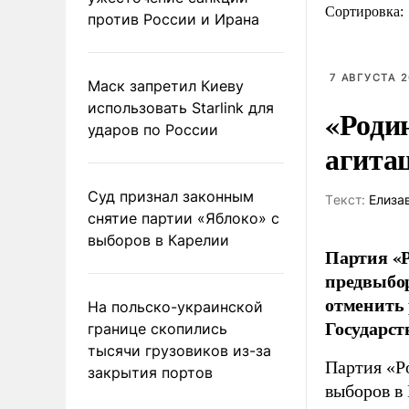
Сортировка:
против России и Ирана
7 АВГУСТА 2
Маск запретил Киеву
использовать Starlink для
«Роди
ударов по России
агита
Суд признал законным
Tекст:
Елиза
снятие партии «Яблоко» с
выборов в Карелии
Партия «Р
предвыбор
отменить 
На польско-украинской
Государст
границе скопились
тысячи грузовиков из-за
Партия «Р
закрытия портов
выборов в