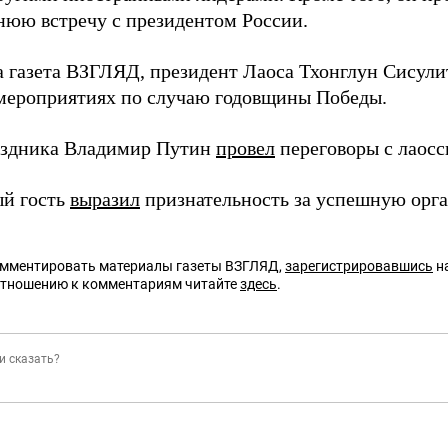
нюю встречу с президентом России.
а газета ВЗГЛЯД, президент Лаоса Тхонглун Сисул
 мероприятиях по случаю годовщины Победы.
аздника Владимир Путин
провел
переговоры с лаосс
й гость
выразил
признательность за успешную орг
омментировать материалы газеты ВЗГЛЯД,
зарегистрировавшись
на
отношению к комментариям читайте
здесь
.