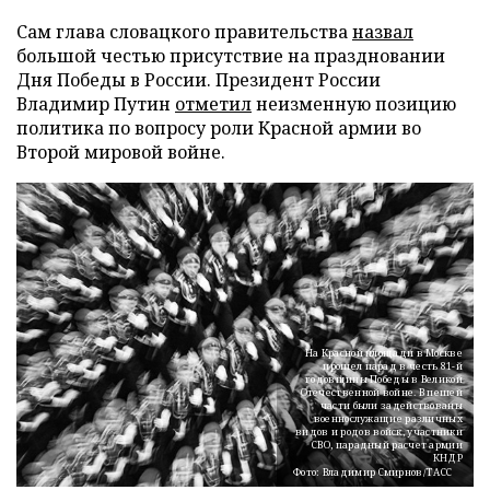
Сам глава словацкого правительства
назвал
большой честью присутствие на праздновании
Дня Победы в России. Президент России
Владимир Путин
отметил
неизменную позицию
политика по вопросу роли Красной армии во
Второй мировой войне.
На Красной площади в Москве
прошел парад в честь 81-й
годовщины Победы в Великой
Отечественной войне. В пешей
части были задействованы
военнослужащие различных
видов и родов войск, участники
СВО, парадный расчет армии
КНДР
Фото: Владимир Смирнов/ТАСС