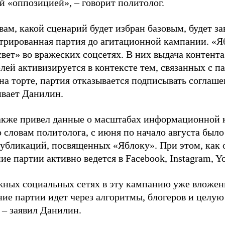
й «оппозицией», – говорит политолог.
вам, какой сценарий будет избран базовым, будет за
стрированная партия до агитационной кампании. «Я
свет» во вражеских соцсетях. В них выдача контент
лей активизируется в контексте тем, связанных с па
на торте, партия отказывается подписывать соглаше
ивает Данилин.
акже привел данные о масштабах информационной 
о словам политолога, с июня по начало августа был
 публикаций, посвященных «Яблоку». При этом, как
е партии активно ведется в Facebook, Instagram, Y
жных социальных сетях в эту кампанию уже вложе
ие партии идет через алгоритмы, блогеров и целу
 – заявил Данилин.