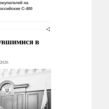
окупателей на
церемониться - теперь
оссийские C-400
это законная цель в
Германии
нувшимися в
2026