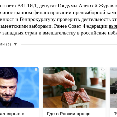
а газета ВЗГЛЯД, депутат Госдумы Алексей Журавл
в иностранном финансировании предвыборной кам
нюст и Генпрокуратуру проверить деятельность э
ламентскими выборами. Ранее Совет Федерации
выя
у западных стран к вмешательству в российские изб
И (5)
▼
i
i
зал взрыв в
Где в России проще
Т