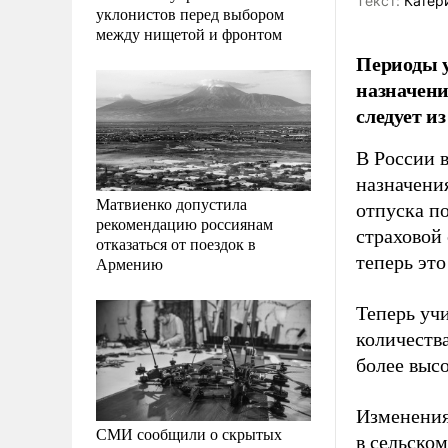
Tекст:
Катер
уклонистов перед выбором
между нищетой и фронтом
Периоды у
назначени
следует и
В России в
назначени
Матвиенко допустила
отпуска по
рекомендацию россиянам
страховой 
отказаться от поездок в
теперь эт
Армению
Теперь учи
количества
более высо
Изменения
СМИ сообщили о скрытых
в сельском