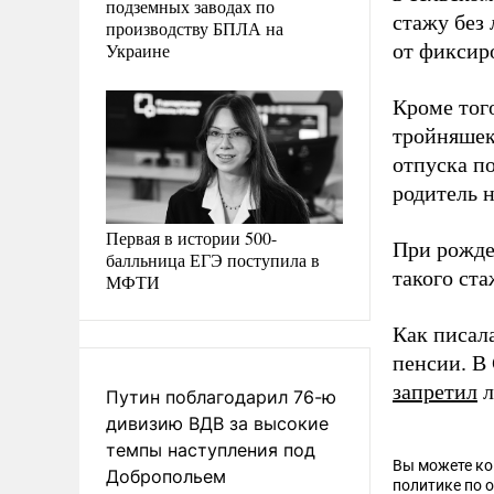
подземных заводах по
стажу без
производству БПЛА на
Украине
от фиксиро
Кроме того
тройняшек
отпуска п
родитель н
Первая в истории 500-
При рожде
балльница ЕГЭ поступила в
такого ста
МФТИ
Как писал
пенсии. В
запретил
л
Путин поблагодарил 76-ю
дивизию ВДВ за высокие
темпы наступления под
Вы можете к
Добропольем
политике по 