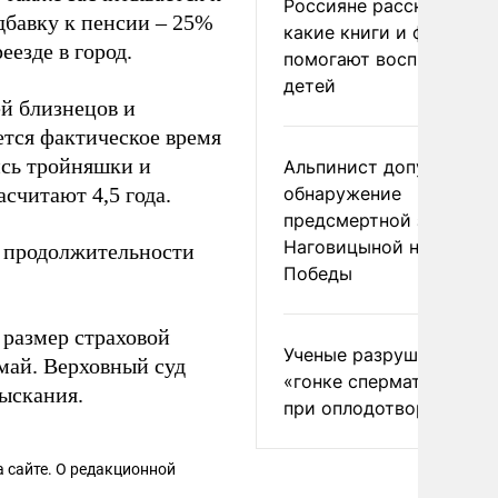
Россияне рассказали,
дбавку к пенсии – 25%
какие книги и фильмы
еезде в город.
помогают воспитывать
детей
ей близнецов и
тся фактическое время
ись тройняшки и
Альпинист допустил
асчитают 4,5 года.
обнаружение
предсмертной записки
Наговицыной на пике
й продолжительности
Победы
размер страховой
Ученые разрушили миф
май. Верховный суд
«гонке сперматозоидов
ыскания.
при оплодотворении
 сайте. О редакционной