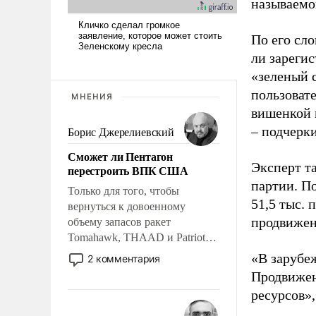
называемо
По его сло
ли зареги
«зеленый 
пользовате
МНЕНИЯ
вишенкой 
– подчерк
Борис Джерелиевский
Сможет ли Пентагон
Эксперт т
перестроить ВПК США
партии. П
Только для того, чтобы
51,5 тыс.
вернуться к довоенному
продвижени
объему запасов ракет
Tomahawk, THAAD и Patriot
США потребуется более трех
«В зарубе
2 комментария
лет. Даже небольшая война с
Продвижен
Ираном опустошила
ресурсов»,
американские арсеналы.
Сложившаяся ситуация