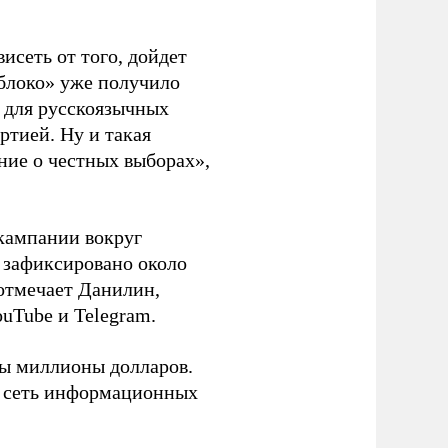
висеть от того, дойдет
блоко» уже получило
а для русскоязычных
ртией. Ну и такая
ние о честных выборах»,
кампании вокруг
о зафиксировано около
 отмечает Данилин,
ouTube и Telegram.
ны миллионы долларов.
ю сеть информационных