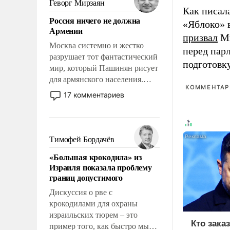
Геворг Мирзаян
Как писал
означает многолетний период
Россия ничего не должна
уязвимости США, например,
«Яблоко» 
Армении
перед Китаем.
призвал
Ми
Москва системно и жестко
перед пар
разрушает тот фантастический
подготовк
мир, который Пашинян рисует
для армянского населения.
КОММЕНТАРИ
Мир, где политические
17 комментариев
прожекты будут безусловно
оплачиваться за счет
российских
налогоплательщиков и где
Тимофей Бордачёв
Еревану за свои поступки не
«Большая крокодила» из
нужно отвечать.
Израиля показала проблему
границ допустимого
Дискуссия о рве с
крокодилами для охраны
израильских тюрем – это
Кто зака
пример того, как быстро мы