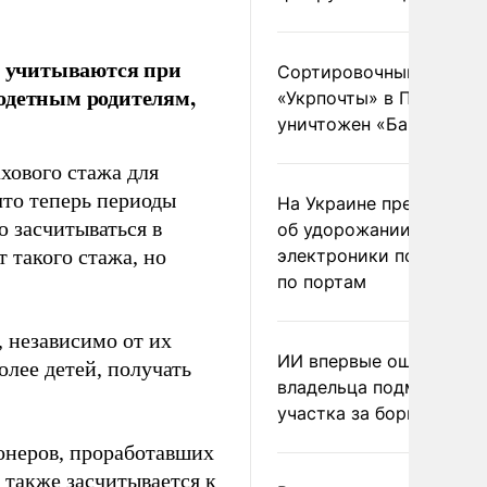
ю учитываются при
Сортировочный пункт
одетным родителям,
«Укрпочты» в Павлогра
уничтожен «Бандероль
хового стажа для
что теперь периоды
На Украине предупреди
ю засчитываться в
об удорожании китайс
 такого стажа, но
электроники после уда
по портам
, независимо от их
ИИ впервые оштрафова
олее детей, получать
владельца подмосковн
участка за борщевик
ионеров, проработавших
и также засчитывается к