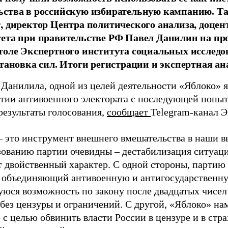
ства в российскую избирательную кампанию. Та
, директор Центра политического анализа, доце
тета при правительстве РФ Павел Данилин на п
толе Экспертного института социальных исслед
становка сил. Итоги регистрации и экспертная ан
 Данилила, одной из целей деятельности «Яблоко» 
ртии антивоенного электората с последующей попыт
результаты голосования,
сообщает
Telegram-канал 
– это инструмент внешнего вмешательства в наши в
зованию партии очевидны – дестабилизация ситуаци
т двойственный характер. С одной стороны, партию
, объединяющий антивоенную и антигосударственну
юся возможность по закону после двадцатых чисел
 без цензуры и ограничений. С другой, «Яблоко» н
 с целью обвинить власти России в цензуре и в стра