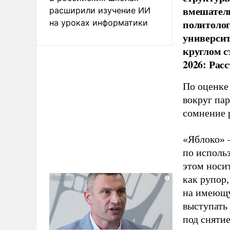
вмешатель
расширили изучение ИИ
политолог
на уроках информатики
универси
круглом с
2026: Рас
По оценке
вокруг па
сомнение 
«Яблоко» 
по исполь
этом носи
как рупор
на имеющу
выступать
под снятие