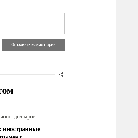
том
лионы долларов
х иностранные
струмент