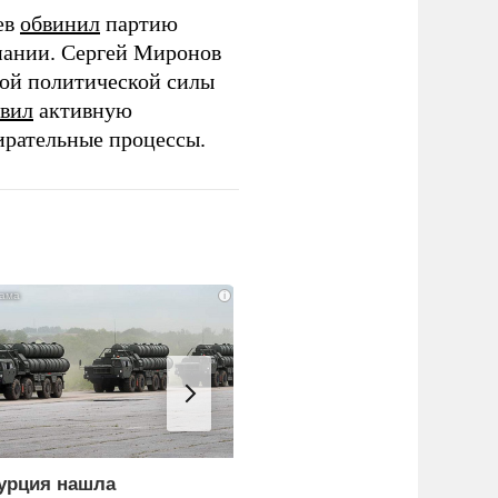
ев
обвинил
партию
пании. Сергей Миронов
той политической силы
вил
активную
ирательные процессы.
i
урция нашла
Россия больше не буде