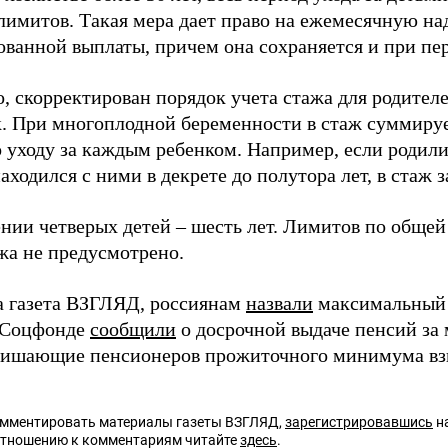
 лимитов. Такая мера дает право на ежемесячную на
ванной выплаты, причем она сохраняется и при пер
, скорректирован порядок учета стажа для родител
. При многоплодной беременности в стаж суммируе
о уходу за каждым ребенком. Например, если родил
аходился с ними в декрете до полутора лет, в стаж з
нии четверых детей – шесть лет. Лимитов по обще
жа не предусмотрено.
а газета ВЗГЛЯД, россиянам
назвали
максимальный 
 Соцфонде
сообщили
о досрочной выдаче пенсий за 
ишающие пенсионеров прожиточного минимума вз
омментировать материалы газеты ВЗГЛЯД,
зарегистрировавшись
на
отношению к комментариям читайте
здесь
.