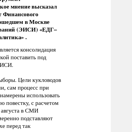
кое мнение высказал
нт Финансового
рошедшем в Москве
ований (ЭИСИ) «ЕДГ–
алитика» .
является консолидация
кой поставить под
ЭИСИ.
ыборы. Цели кукловодов
и, сам процесс при
 намерены использовать
ю повестку, с расчетом
 августа в СМИ
амеренно подставляют
хе перед так