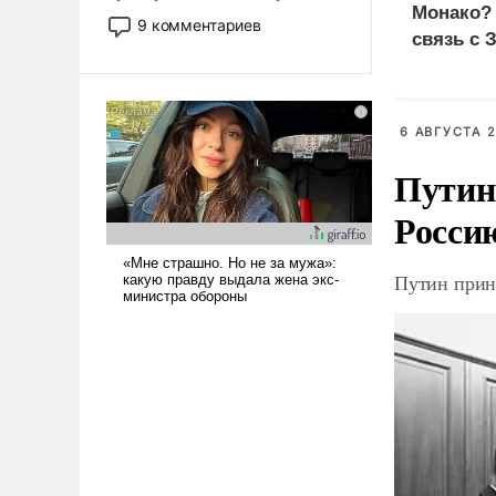
Монако?
двигаемся по пути
9 комментариев
связь с 
революционных изменений.
То, что несколько лет назад
было образом для
псевдонаучной фантастики,
6 АВГУСТА 2
стало всерьез обсуждаемой
идеей.
Путин
Росси
Путин прин