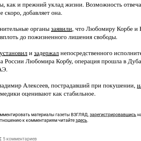
ы, как и прежний уклад жизни. Возможность отвеча
е скоро, добавляет она.
нительные органы
заявили
, что Любомиру Корбе и 
 вплоть до пожизненного лишения свободы.
установил
и
задержал
непосредственного исполнит
а России Любомира Корбу, операция прошла в Дуба
АЭ.
ладимир Алексеев, пострадавший при покушении,
н
 медики оценивают как стабильное.
омментировать материалы газеты ВЗГЛЯД,
зарегистрировавшись
на
отношению к комментариям читайте
здесь
.
:
5
комментариев