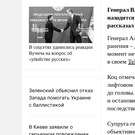
Генерал 
находится
рассказал
Генерал А
ранения –
В соцсетях удивились реакции
Вучича на вопрос об
момент не
«убийстве русских»
в своем
Te
Коц отмеча
лифтовом 
Зеленский объяснил отказ
до головы.
Запада помогать Украине
и останов
с баллистикой
последств
Супруга ге
В Киеве заявили о
объективн
серьезном повреждении