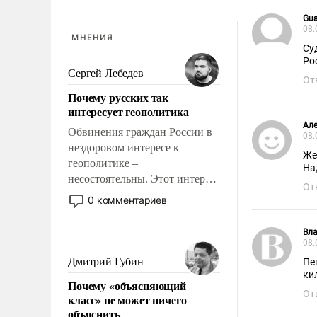
Gua
08.
МНЕНИЯ
Су
Ро
Сергей Лебедев
От
Почему русских так
интересует геополитика
Але
Обвинения граждан России в
08.
нездоровом интересе к
Же
геополитике –
На
несостоятельны. Этот интерес
От
рационален и прагматичен. Он
0 комментариев
обусловлен тысячелетним
опытом выживания в крайне
Вл
непростых условиях и
08.
фундаментальным знанием,
Дмитрий Губин
Пе
что мировая политика имеет
ки
Почему «объясняющий
свойство заявляться на порог
От
класс» не может ничего
нашего дома.
объяснить