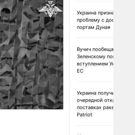
Украина признала
проблему с доступом к
портам Дуная
Вучич пообещал
Зеленскому помочь со
вступлением Украины в
ЕС
Украина получила
очередной отказ в
поставках ракет для
Patriot