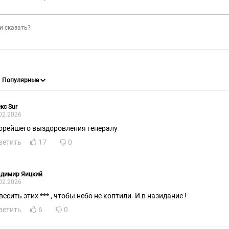
кс Sur
02.2026
орейшего выздоровления генералу
ветить
17
0
адимир Яицкий
02.2026
есить этих *** , чтобы небо не коптили. И в назидание !
ветить
6
0