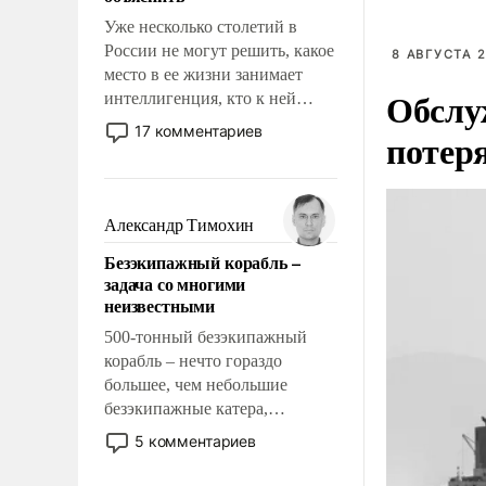
Уже несколько столетий в
России не могут решить, какое
8 АВГУСТА 2
место в ее жизни занимает
Обслу
интеллигенция, кто к ней
принадлежит, а кого из нее
17 комментариев
потер
исключили с правом
восстановления и без оного. И
чем она отличается от просто
образованных людей. Иногда
Александр Тимохин
казалось, что эти вопросы
Безэкипажный корабль –
решены раз и навсегда, но –
задача со многими
нет, не решены.
неизвестными
500-тонный безэкипажный
корабль – нечто гораздо
большее, чем небольшие
безэкипажные катера,
применение которых уже
5 комментариев
стало обыденностью. Задача по
созданию такого корабля очень