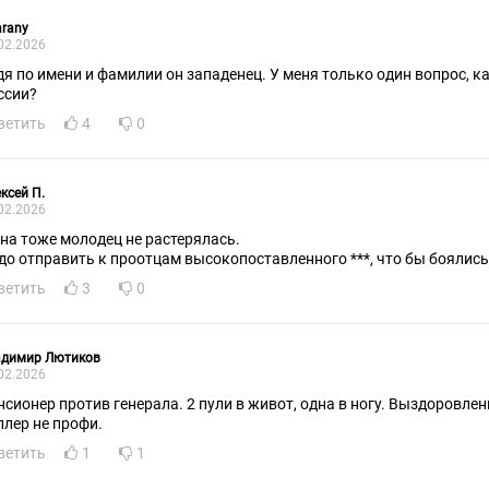
rany
02.2026
дя по имени и фамилии он западенец. У меня только один вопрос, к
ссии?
ветить
4
0
ксей П.
02.2026
на тоже молодец не растерялась.
до отправить к проотцам высокопоставленного ***, что бы боялись
ветить
3
0
адимир Лютиков
02.2026
нсионер против генерала. 2 пули в живот, одна в ногу. Выздоровлен
ллер не профи.
ветить
1
1