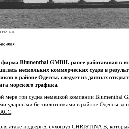
/EPA/ТАСС
Басилая
фирма Blumenthal GMBH, ранее работавшая в ин
шилась нескольких коммерческих судов в результ
иков в районе Одессы, следует из данных открыт
га морского трафика.
й мере три судна немецкой компании Blumenthal
ми ударными беспилотниками в районе Одессы за п
ТАСС
.
юля атаке подвергся сухогруз CHRISTINA B, котор