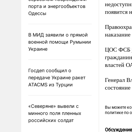
недоступн
порта и энергообъектов
появится н
Одессы
Правоохра
наказание
В МИД заявили о прямой
военной помощи Румынии
Украине
ЦОС ФСБ
гражданин
властей О
Госдеп сообщил о
передаче Украине ракет
Генерал В
ATACMS из Турции
состояние
«Северяне» вывели с
Вы можете к
минного поля пленных
политике по 
российских солдат
Обсуждение