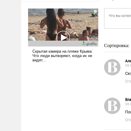
Сортировка:
Але
08.
Ск
От
Вл
08.
Пов
От