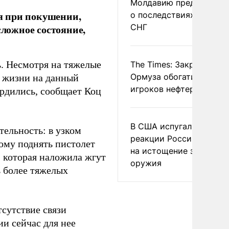
Молдавию предупреди
я при покушении,
о последствиях выхода
СНГ
сложное состояние,
ь. Несмотря на тяжелые
The Times: Закрытие
Ормуза обогатило новы
ы жизни на данный
игроков нефтерынка
ердились, сообщает Коц
В США испугались
тельность: в узком
реакции России и Кита
ому поднять пистолет
на истощение запасов
, которая наложила жгут
оружия
ь более тяжелых
тсутствие связи
и сейчас для нее