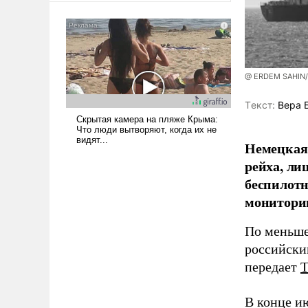
сложна и амбициозна. Однако
и ее реализация радикально
поднимет наши боевые
возможности.
@ ERDEM SAHIN
Tекст:
Вера 
Немецкая 
рейха, ли
беспилотн
мониторин
По меньше
российски
передает
В конце и