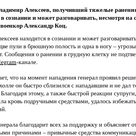
Владимир Алексеев, получивший тяжелые ранени
 в сознании и может разговаривать, несмотря на 
 военкор Александр Коц.
лексеев находится в сознании и может разговариват
 две пули в брюшную полость и одна в ногу – угроз
т. Сообщения о ранении в грудную клетку не подтв
legram
-канале.
ет, что на момент нападения генерал проявил реши
холле он быстро сблизился с нападавшим и не дал т
 Благодаря этому, а также быстрой реакции супруги
ила кровь подручными средствами, удалось избежат
ий.
нерала благодарит всех за поддержку и объясняет о
ыми причинами – привычные средства коммуникаци