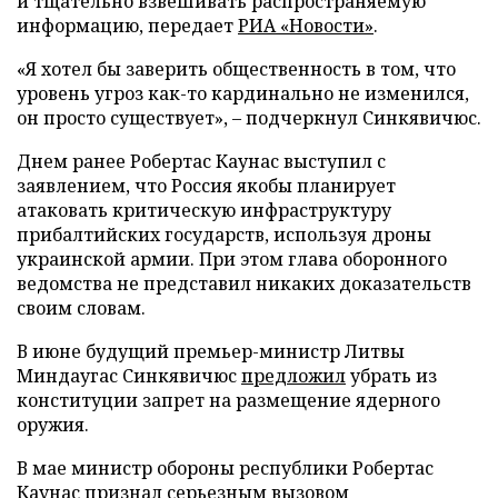
и тщательно взвешивать распространяемую
информацию, передает
РИА «Новости»
.
«Я хотел бы заверить общественность в том, что
уровень угроз как-то кардинально не изменился,
он просто существует», – подчеркнул Синкявичюс.
Днем ранее Робертас Каунас выступил с
заявлением, что Россия якобы планирует
атаковать критическую инфраструктуру
прибалтийских государств, используя дроны
украинской армии. При этом глава оборонного
ведомства не представил никаких доказательств
своим словам.
В июне будущий премьер-министр Литвы
Миндаугас Синкявичюс
предложил
убрать из
конституции запрет на размещение ядерного
оружия.
В мае министр обороны республики Робертас
Каунас
признал
серьезным вызовом