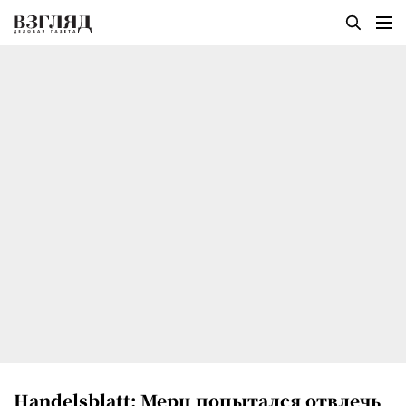
Handelsblatt: Мерц попытался отвлечь