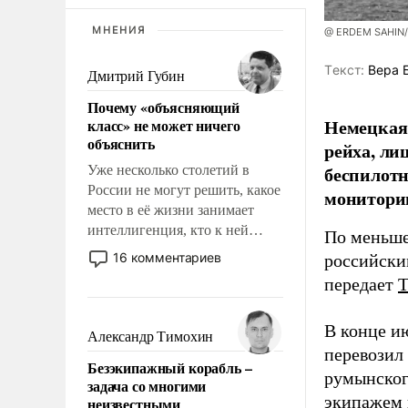
МНЕНИЯ
@ ERDEM SAHIN
Tекст:
Вера 
Дмитрий Губин
Почему «объясняющий
Немецкая 
класс» не может ничего
объяснить
рейха, ли
беспилотн
Уже несколько столетий в
России не могут решить, какое
мониторин
место в её жизни занимает
интеллигенция, кто к ней
По меньше
принадлежит, а кого из неё
16 комментариев
российски
исключили с правом
передает
восстановления и без оного. И
чем она отличается от просто
В конце и
образованных людей. Иногда
Александр Тимохин
казалось, что эти вопросы
перевозил
Безэкипажный корабль –
решены раз и навсегда, но –
румынског
задача со многими
нет, не решены.
экипажем 
неизвестными