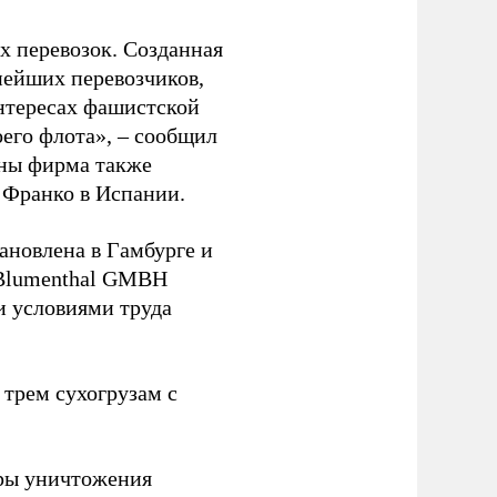
 перевозок. Созданная
пнейших перевозчиков,
нтересах фашистской
оего флота», – сообщил
йны фирма также
 Франко в Испании.
ановлена в Гамбурге и
 Blumenthal GMBH
и условиями труда
 трем сухогрузам с
ры уничтожения