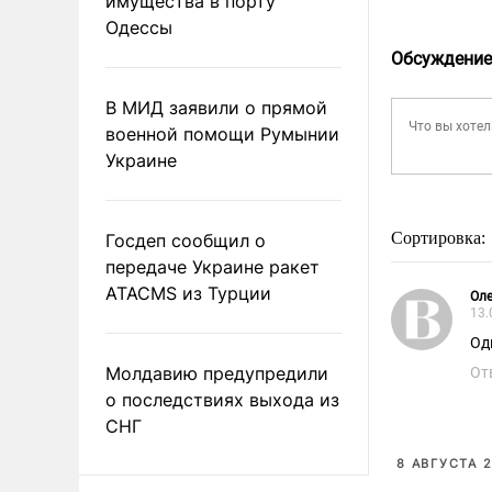
имущества в порту
Одессы
Обсуждение
В МИД заявили о прямой
военной помощи Румынии
Украине
Сортировка:
Госдеп сообщил о
передаче Украине ракет
ATACMS из Турции
Оле
13.
Од
Молдавию предупредили
От
о последствиях выхода из
СНГ
8 АВГУСТА 2