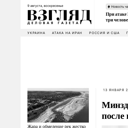
9 августа, воскресенье
Новость ч
При атаке
три челов
УКРАИНА
АТАКА НА ИРАН
РОССИЯ И США
13 ЯНВАРЯ 2
Минзд
после
Жара и обмеление рек жестко