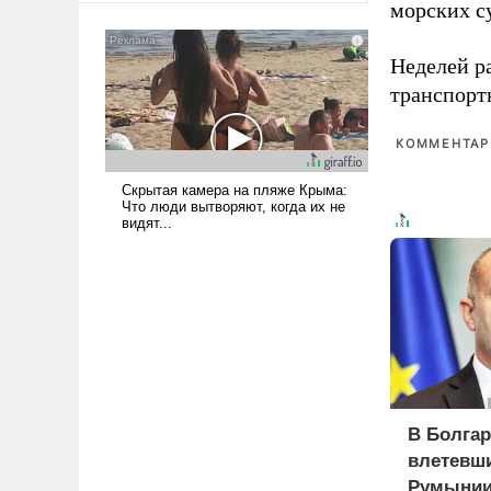
морских су
мужественным и твердым под
ударами судьбы, брать на себя
Неделей р
ответственность, помогать
слабым, идти вперед и
транспорт
адаптироваться.
КОММЕНТАРИ
В Болгар
влетевши
Румынии