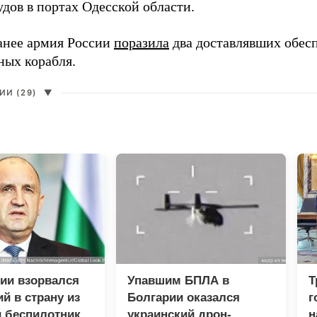
дов в портах Одесской области.
анее армия России
поразила
два доставлявших обес
ных корабля.
И (29)
▼
ии взорвался
Упавшим БПЛА в
Т
й в страну из
Болгарии оказался
г
 беспилотник
украинский дрон-
н