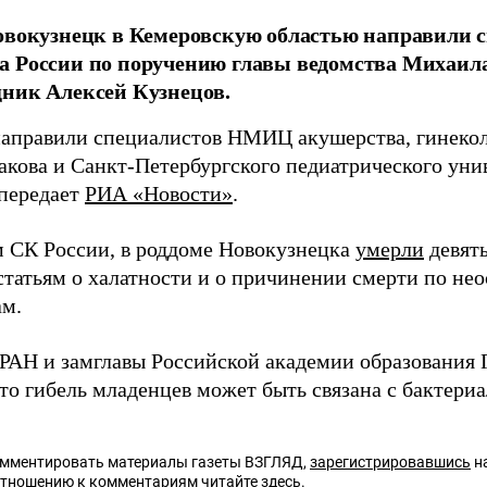
овокузнецк в Кемеровскую областью направили 
а России по поручению главы ведомства Михаил
ник Алексей Кузнецов.
направили специалистов НМИЦ акушерства, гинеко
акова и Санкт-Петербургского педиатрического унив
 передает
РИА «Новости»
.
 СК России, в роддоме Новокузнецка
умерли
девят
 статьям о халатности и о причинении смерти по не
ам.
РАН и замглавы Российской академии образования
что гибель младенцев может быть связана с бактери
омментировать материалы газеты ВЗГЛЯД,
зарегистрировавшись
на
отношению к комментариям читайте
здесь
.