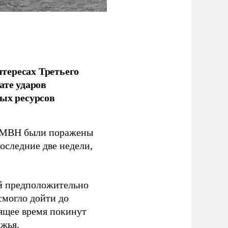
тересах Третьего
ате ударов
ых ресурсов
 GMBH были поражены
оследние две недели,
ый предположительно
смогло дойти до
оящее время покинут
ежья.