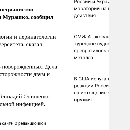
России и Украине
специалистов
мораторий на военные
действия
а Мурашко, сообщил
логии и перинатологии
СМИ: Атакованное ВСУ
турецкое судно
ерситета, сказал
превратилось в груду
металла
ь новорожденных. Дела
осторожности двум и
В США испугались
реакции России и Кита
на истощение запасов
 Геннадий Онищенко
оружия
альной инфекцией.
 сайте. О редакционной