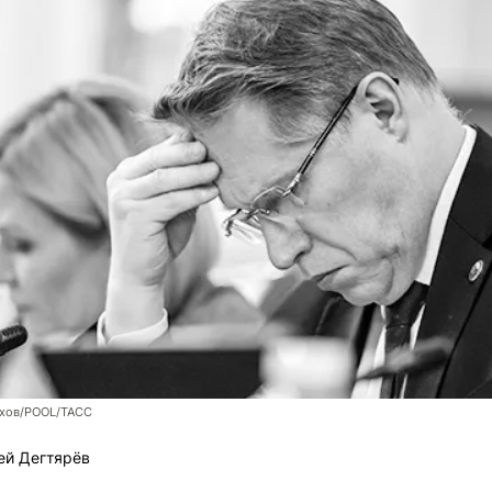
хов/POOL/ТАСС
ей Дегтярёв