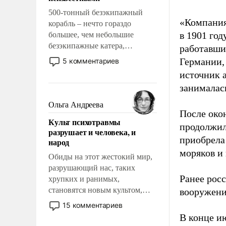
500-тонный безэкипажный
«Компания
корабль – нечто гораздо
в 1901 год
большее, чем небольшие
безэкипажные катера,
работавши
применение которых уже
Германии, 
5 комментариев
стало обыденностью. Задача по
источник 
созданию такого корабля очень
занималас
сложна и амбициозна. Однако
и ее реализация радикально
Ольга Андреева
поднимет наши боевые
После око
Культ психотравмы
возможности.
продолжил
разрушает и человека, и
приобрела
народ
моряков и
Обиды на этот жестокий мир,
разрушающий нас, таких
Ранее рос
хрупких и ранимых,
становятся новым культом,
вооружени
постепенно вытесняя и
15 комментариев
отменяя традиционное
В конце и
требование к человеку – быть