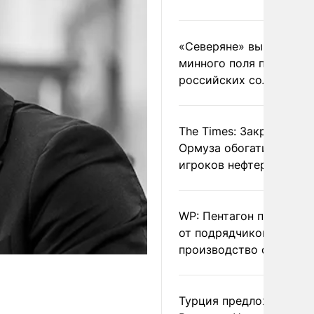
«Северяне» вывели с
минного поля пленных
российских солдат
The Times: Закрытие
Ормуза обогатило новы
игроков нефтерынка
WP: Пентагон потребов
от подрядчиков ускори
производство оружия
Турция предложила