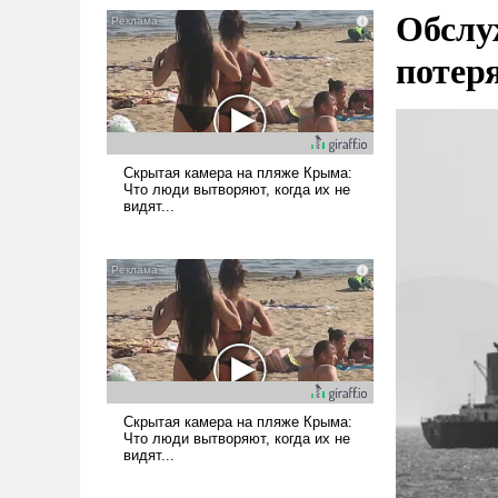
Обслу
потер