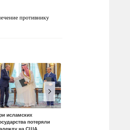
печение противнику
ри исламских
«Нафтогаз» Украины
осударства потеряли
остановил добычу
адежду на США
нефти и газа из-за