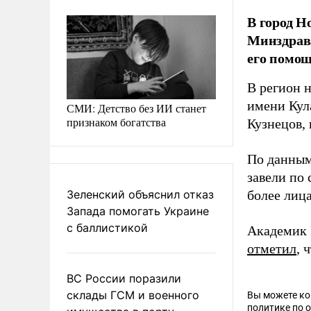
В город Н
Минздрав
его помощ
В регион 
имени Кул
СМИ: Детство без ИИ станет
признаком богатства
Кузнецов,
По данным
завели по
Зеленский объяснил отказ
более лиц
Запада помогать Украине
с баллистикой
Академик 
отметил
, 
ВС России поразили
склады ГСМ и военного
Вы можете к
политике по 