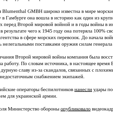
 Blumenthal GMBH широко известна в мире морских
у в Гамбурге она вошла в историю как один из кру
х перед Второй мировой войной и в годы войны в и
в результате чего к 1945 году она потеряла 100% св
агентства в сфере морских перевозок. До начала во
ь нелегальными поставками оружия силам генерала
нчания Второй мировой войны компания была восст
а работу. По словам источника, в настоящее время
 дурную славу из-за скандалов, связанных с плохим
 недостаточным снабжением экипажей.
сийские операторы беспилотников
нанесли
удары по
ем для украинской армии.
юля Министерство обороны
опубликовало
видеокад