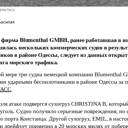
/EPA/ТАСС
Басилая
фирма Blumenthal GMBH, ранее работавшая в ин
шилась нескольких коммерческих судов в результ
иков в районе Одессы, следует из данных открыт
га морского трафика.
й мере три судна немецкой компании Blumenthal
ми ударными беспилотниками в районе Одессы за п
ТАСС
.
юля атаке подвергся сухогруз CHRISTINA B, котор
 уголь. Судно получило серьезные повреждения, но 
о порта Констанца. Другой сухогруз, EMIL, в наст
и дрейфует примерно в 20 морских милях от побер