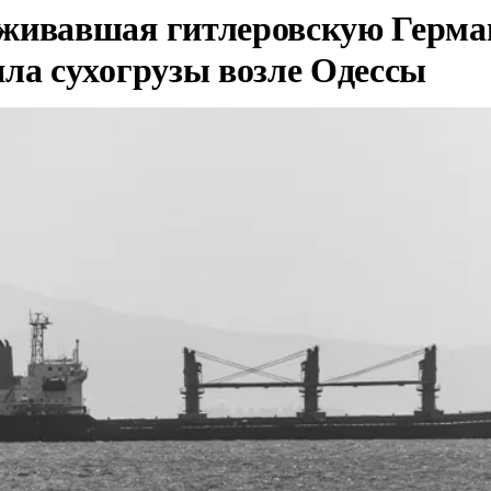
живавшая гитлеровскую Герма
яла сухогрузы возле Одессы