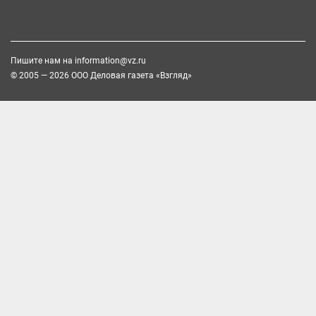
Пишите нам на
information@vz.ru
© 2005 — 2026 ООО Деловая газета «Взгляд»