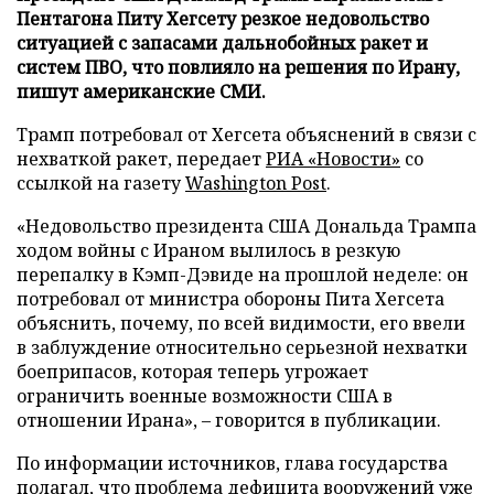
Пентагона Питу Хегсету резкое недовольство
ситуацией с запасами дальнобойных ракет и
систем ПВО, что повлияло на решения по Ирану,
пишут американские СМИ.
Трамп потребовал от Хегсета объяснений в связи с
нехваткой ракет, передает
РИА «Новости»
со
ссылкой на газету
Washington Post
.
«Недовольство президента США Дональда Трампа
ходом войны с Ираном вылилось в резкую
перепалку в Кэмп-Дэвиде на прошлой неделе: он
потребовал от министра обороны Пита Хегсета
объяснить, почему, по всей видимости, его ввели
в заблуждение относительно серьезной нехватки
боеприпасов, которая теперь угрожает
ограничить военные возможности США в
отношении Ирана», – говорится в публикации.
По информации источников, глава государства
полагал, что проблема дефицита вооружений уже