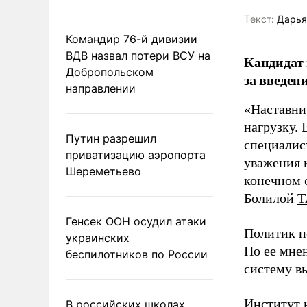
Tекст:
Дарья
Командир 76-й дивизии
ВДВ назвал потери ВСУ на
Кандидат 
Добропольском
за введен
направлении
«Наставни
нагрузку. 
Путин разрешил
специалис
приватизацию аэропорта
уважения к
Шереметьево
конечном с
Болилой
Т
Генсек ООН осудил атаки
Политик п
украинских
По ее мне
беспилотников по России
систему в
Институт 
В российских школах