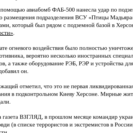
 помощью авиабомб ФАБ-500 нанесла удар по подз
о размещения подразделения ВСУ «Птицы Мадьяра»
ами, который был рядом с подземной базой в Херсо
ости»
.
тате огневого воздействия было полностью уничтоже
ротивника, вероятно несколько иностранных специал
в, а также оборудование РЭБ, РЭР и устройства дл
добавил он.
жащий отметил, что это не первая ликвидированная
ния в подконтрольном Киеву Херсоне. Мирные жите
али.
а газета ВЗГЛЯД, в прошлом месяце командир укра
вди (в списке террористов и экстремистов в Росси
сти.