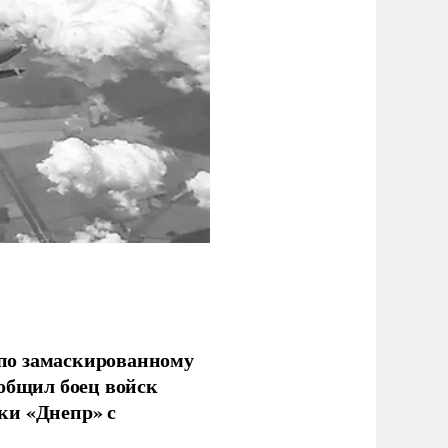
по замаскированному
ообщил боец войск
ки «Днепр» с