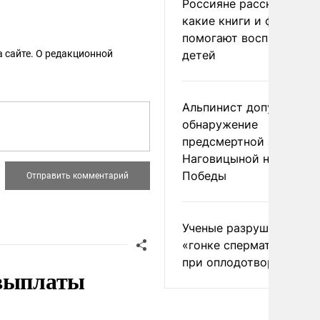
Россияне рассказали,
какие книги и фильмы
помогают воспитывать
 сайте. О редакционной
детей
Альпинист допустил
обнаружение
предсмертной записки
Наговицыной на пике
Победы
Ученые разрушили миф
«гонке сперматозоидов
при оплодотворении
 выплаты