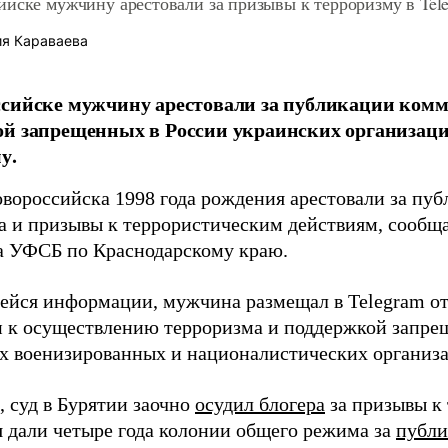
ийске мужчину арестовали за призывы к терроризму в Tel
я Караваева
сийске мужчину арестовали за публикации комме
ой запрещенных в России украинских организац
у.
вороссийска 1998 года рождения арестовали за пуб
а и призывы к террористическим действиям, сообщ
а УФСБ по Краснодарскому краю.
йся информации, мужчина размещал в Telegram о
 к осуществлению терроризма и поддержкой запре
х военизированных и националистических организ
 суд в Бурятии заочно
осудил блогера
за призывы к
 дали четыре года колонии общего режима за
публи