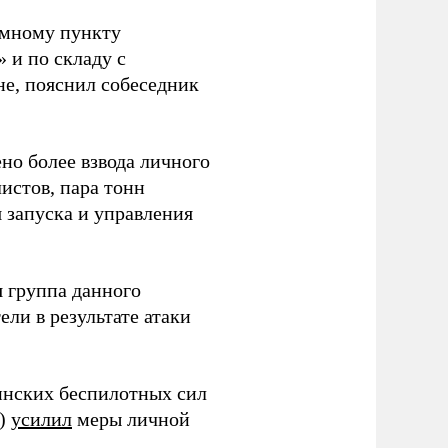
емному пункту
 и по складу с
не, пояснил собеседник
но более взвода личного
истов, пара тонн
я запуска и управления
 группа данного
ли в результате атаки
инских беспилотных сил
и)
усилил
меры личной