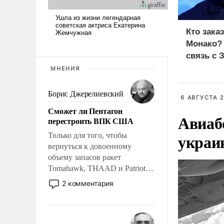
Кто зака
Монако?
связь с 
МНЕНИЯ
Борис Джерелиевский
6 АВГУСТА 2
Сможет ли Пентагон
Авиаб
перестроить ВПК США
украи
Только для того, чтобы
вернуться к довоенному
объему запасов ракет
Tomahawk, THAAD и Patriot
США потребуется более трех
2 комментария
лет. Даже небольшая война с
Ираном опустошила
американские арсеналы.
Сложившаяся ситуация