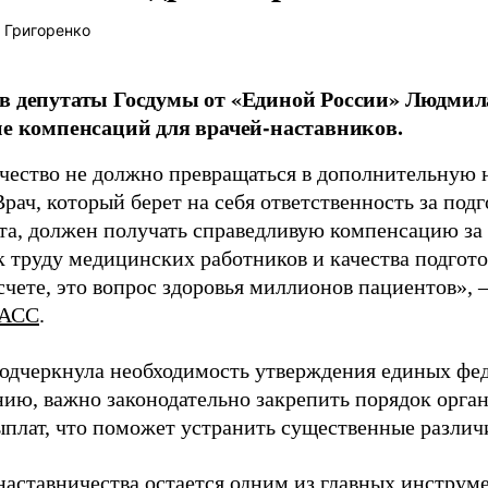
 Григоренко
в депутаты Госдумы от «Единой России» Людми
ие компенсаций для врачей-наставников.
чество не должно превращаться в дополнительную
Врач, который берет на себя ответственность за под
та, должен получать справедливую компенсацию за э
 труду медицинских работников и качества подготов
чете, это вопрос здоровья миллионов пациентов», 
АСС
.
одчеркнула необходимость утверждения единых фед
нию, важно законодательно закрепить порядок орга
ыплат, что поможет устранить существенные различ
наставничества остается одним из главных инструм