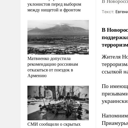
В Новоросс
уклонистов перед выбором
между нищетой и фронтом
Tекст:
Евгени
В Новорос
поддержк
терроризм
Жителя Но
Матвиенко допустила
рекомендацию россиянам
терроризм
отказаться от поездок в
ссылкой н
Армению
По имеюще
призывами
украински
Напомним,
Приамурья
СМИ сообщили о скрытых