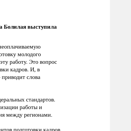
ла Болилая выступила
 неоплачиваемую
готовку молодого
ту работу. Это вопрос
ки кадров. И, в
– приводит слова
еральных стандартов.
низации работы и
ия между регионами.
ентов подготовки кадров