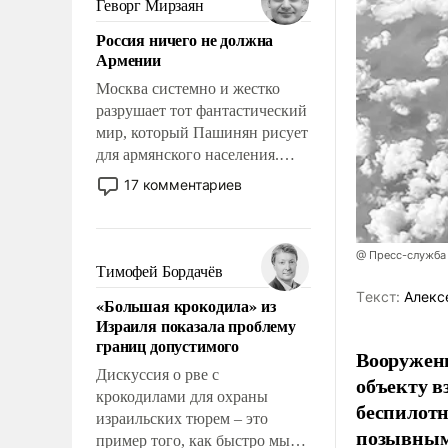
Геворг Мирзаян
означает многолетний период
Россия ничего не должна
уязвимости США, например,
Армении
перед Китаем.
Москва системно и жестко
разрушает тот фантастический
мир, который Пашинян рисует
для армянского населения.
Мир, где политические
17 комментариев
прожекты будут безусловно
оплачиваться за счет
российских
@ Пресс-служба
налогоплательщиков и где
Тимофей Бордачёв
Еревану за свои поступки не
Tекст:
Алекс
«Большая крокодила» из
нужно отвечать.
Израиля показала проблему
границ допустимого
Вооружен
Дискуссия о рве с
объекту в
крокодилами для охраны
беспилотн
израильских тюрем – это
позывным
пример того, как быстро мы