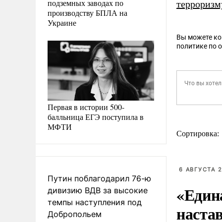
подземных заводах по
терроризм
производству БПЛА на
Украине
Вы можете к
политике по 
Первая в истории 500-
балльница ЕГЭ поступила в
МФТИ
Сортировка:
6 АВГУСТА 2
Путин поблагодарил 76-ю
«Един
дивизию ВДВ за высокие
темпы наступления под
наста
Добропольем