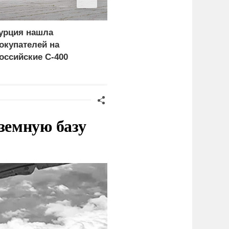
урция нашла
Россия больше не буде
окупателей на
церемониться - теперь
оссийские C-400
это законная цель в
Германии
земную базу