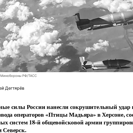
 Минобороны РФ/ТАСС
ей Дегтярёв
ные силы России нанесли сокрушительный удар 
звода операторов «Птицы Мадьяра» в Херсоне, с
ых систем 18-й общевойсковой армии группиров
 Северск.