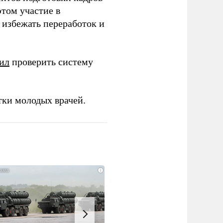
этом участие в
избежать переработок и
ил
проверить систему
тки молодых врачей.
i