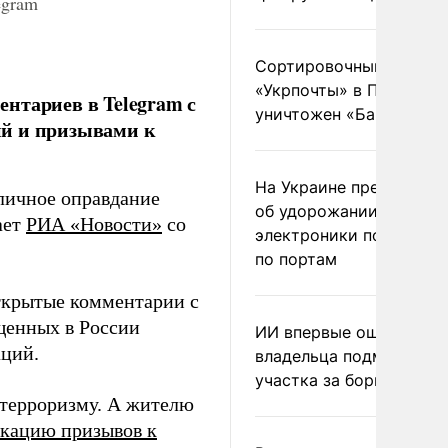
egram
Сортировочный пункт
«Укрпочты» в Павлогра
нтариев в Telegram с
уничтожен «Бандероль
ий и призывами к
На Украине предупреди
личное оправдание
об удорожании китайс
ает
РИА «Новости»
со
электроники после уда
по портам
ткрытые комментарии с
щенных в России
ИИ впервые оштрафова
аций.
владельца подмосковн
участка за борщевик
 терроризму. А жителю
кацию призывов к