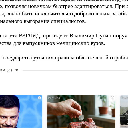
, позволяя новичкам быстрее адаптироваться. При 
 должно быть исключительно добровольным, чтобы 
нального выгорания специалистов.
а газета ВЗГЛЯД, президент Владимир Путин
поруч
ества для выпускников медицинских вузов.
а государства
уточнил
правила обязательной отрабо
И (0)
▼
i
i