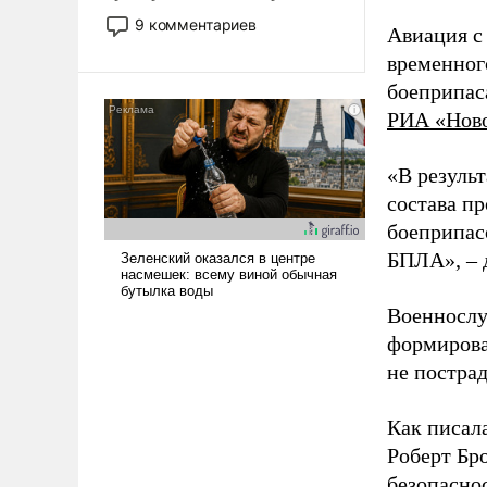
двигаемся по пути
9 комментариев
Авиация с
революционных изменений.
временног
То, что несколько лет назад
было образом для
боеприпас
псевдонаучной фантастики,
РИА «Нов
стало всерьез обсуждаемой
идеей.
«В резуль
состава п
боеприпасо
БПЛА», – 
Военнослу
формирова
не пострад
Как писал
Роберт Бро
безопасно