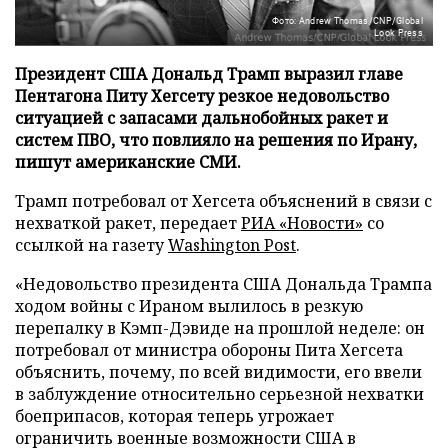
Фото: Andrew Thomas/CNP/Global
Look Press
Президент США Дональд Трамп выразил главе
Пентагона Питу Хегсету резкое недовольство
ситуацией с запасами дальнобойных ракет и
систем ПВО, что повлияло на решения по Ирану,
пишут американские СМИ.
Трамп потребовал от Хегсета объяснений в связи с
нехваткой ракет, передает
РИА «Новости»
со
ссылкой на газету
Washington Post
.
«Недовольство президента США Дональда Трампа
ходом войны с Ираном вылилось в резкую
перепалку в Кэмп-Дэвиде на прошлой неделе: он
потребовал от министра обороны Пита Хегсета
объяснить, почему, по всей видимости, его ввели
в заблуждение относительно серьезной нехватки
боеприпасов, которая теперь угрожает
ограничить военные возможности США в