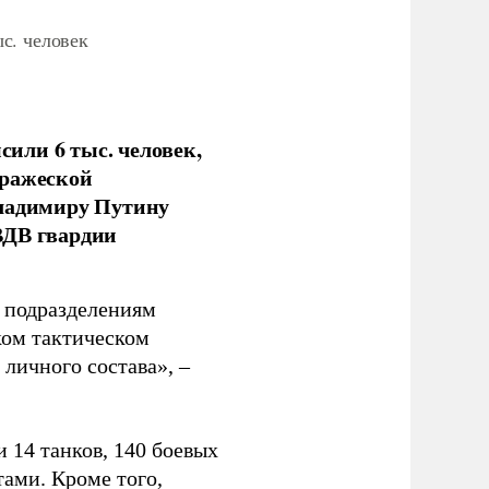
с. человек
или 6 тыс. человек,
вражеской
Владимиру Путину
ВДВ гвардии
н подразделениям
ком тактическом
личного состава», –
 14 танков, 140 боевых
ами. Кроме того,