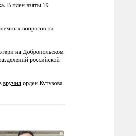
. В плен взяты 19
блемных вопросов на
отери на Добропольском
азделений российской
ов
вручил
орден Кутузова
i