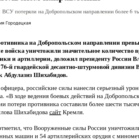
 ВСУ потеряли на Добропольском направлении более 6 ты
ия Городецкая
отивника на Добропольском направлении превыс
е войска уничтожили значительное количество 
ики и артиллерии, доложил президенту России 
76-й гвардейской десантно-штурмовой дивизии 
к Абдулазиз Шихабидов.
 офицера, российские силы нанесли серьезный уро
а. «В ходе ведения боевых действий на Добропольс
ии потери противника составили более шести тысяч 
слова Шихабидова
сайт
Кремля.
отметил, что Вооруженные силы России уничтожили
нных машин и 54 артиллерийских орудия с миномет