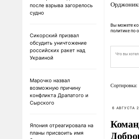
Орджоники
после взрыва загорелось
судно
Вы можете к
политике по 
Сикорский призвал
обсудить уничтожение
российских ракет над
Украиной
Марочко назвал
Сортировка:
возможную причину
конфликта Драпатого и
Сырского
6 АВГУСТА 2
Коман
Япония отреагировала на
Добро
планы присвоить имя