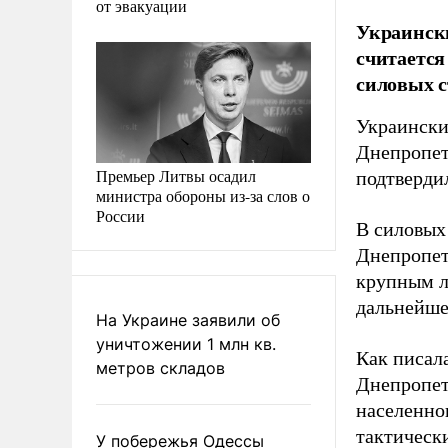
от эвакуации
Украинск
считается
силовых с
Украински
Днепропет
Премьер Литвы осадил
подтверди
министра обороны из-за слов о
России
В силовых
Днепропет
крупным л
дальнейше
На Украине заявили об
уничтожении 1 млн кв.
Как писал
метров складов
Днепропет
населенно
тактическ
У побережья Одессы