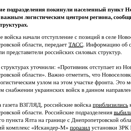
ие подразделения покинули населенный пункт Н
 важным логистическим центром региона, сообщ
труктурах.
е войска начали отступление с позиций в селе Ново
ровской области, передает
ТАСС
. Информацию об 
ли представители российских силовых структур.
 структурах уточнили: «Противник отступает из Но
ровской области». Важно отметить, что Новоселовк
огистическим узлом на этом участке фронта. Это м
м снабжении украинских войск в данном направле
а газета ВЗГЛЯД, российские войска
приблизились
ровской области. Российские подразделения
выбил
го пункта Ялта на границе с Днепропетровской обл
ий комплекс «Искандер-М»
поразил
установки ЗРК P