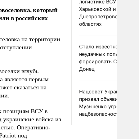
логистике ВСУ в
овоселовка, который
Харьковской и
Днепропетровской
или в российских
областях
селовка на территории
Стало известно о
отступлении
неудачных попытках ВС
форсировать Северски
Донец
воселки вглубь
а является первым
ожет сказаться на
Нацсовет Украины по Т
нии.
призвал объявить
Музыченко угрозой
к позициям ВСУ в
нацбезопасности
и
украинские войска из
астью. Оперативно-
atriot под