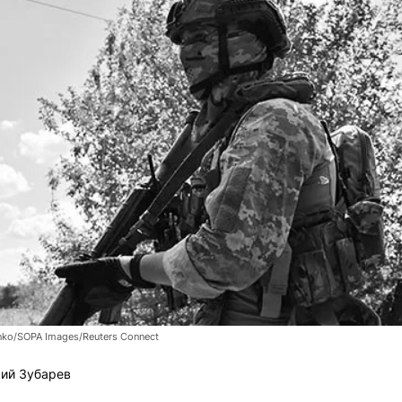
nko/SOPA Images/Reuters Connect
ий Зубарев