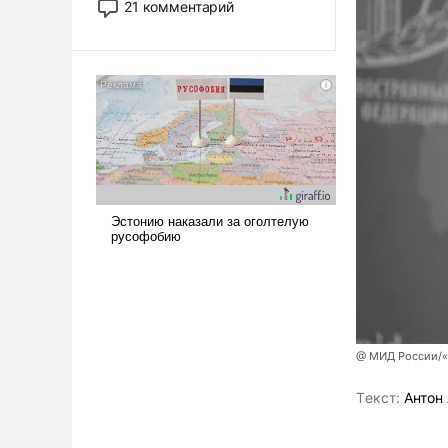
21 комментарий
прожекты будут безусловно
оплачиваться за счет
российских
налогоплательщиков и где
Еревану за свои поступки не
нужно отвечать.
@ МИД России/«
Tекст:
Антон 