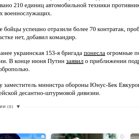
вано 210 единиц автомобильной техники противника
х военнослужащих.
е бойцы успешно отразили более 70 контратак, про
стке нет, добавил командир.
анее украинская 153-я бригада
понесла
огромные п
ии. В конце июня Путин
заявил
о приближении подр
оброполью.
ду заместитель министра обороны Юнус-Бек Евкур
дейской десантно-штурмовой дивизии.
И (0)
▼
i
i