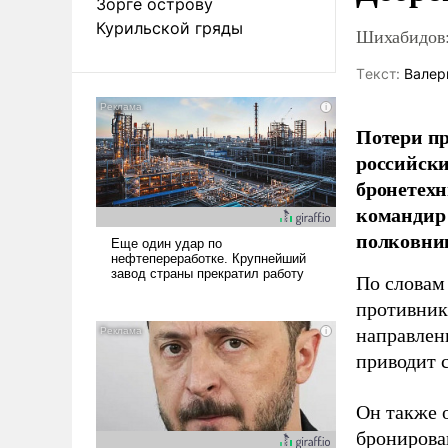
Зорге острову
Курильской гряды
Шихабидов:
Tекст:
Валер
Потери пр
российски
бронетехн
командир 
полковни
По словам
противник
направлен
приводит 
Он также 
бронирова