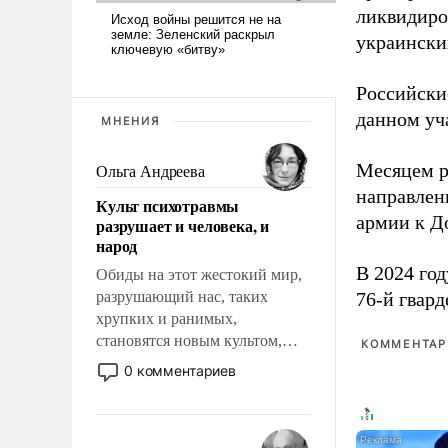
ликвидиро
украински
Российски
данном уча
МНЕНИЯ
Месяцем р
Ольга Андреева
направлен
Культ психотравмы
армии к Д
разрушает и человека, и
народ
В 2024 го
Обиды на этот жестокий мир,
разрушающий нас, таких
76-й гвар
хрупких и ранимых,
становятся новым культом,
КОММЕНТАРИ
постепенно вытесняя и
0 комментариев
отменяя традиционное
требование к человеку – быть
мужественным и твердым под