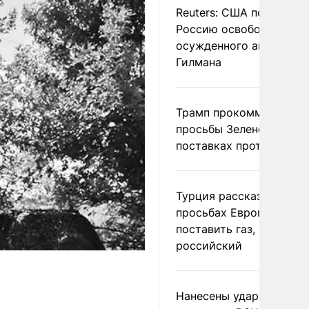
Reuters: США попросил
Россию освободить
осужденного американ
Гилмана
Трамп прокомментиров
просьбы Зеленского о
поставках противораке
Турция рассказала о
просьбах Европы
поставить газ, но не
российский
Нанесены удары по