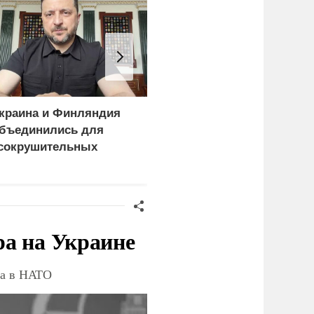
краина и Финляндия
«Генерал-провал»: кака
бъединились для
правда выяснилась про
сокрушительных
Драпатого
анкций" против России
ра на Украине
ва в НАТО