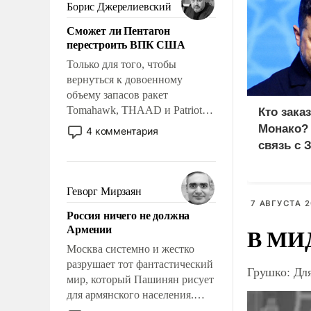
ударами судьбы, брать на себя
Борис Джерелиевский
ответственность, помогать
Сможет ли Пентагон
слабым, идти вперед и
перестроить ВПК США
адаптироваться.
Только для того, чтобы
вернуться к довоенному
объему запасов ракет
Tomahawk, THAAD и Patriot
Кто зака
США потребуется более трех
Монако?
4 комментария
лет. Даже небольшая война с
связь с 
Ираном опустошила
американские арсеналы.
Сложившаяся ситуация
Геворг Мирзаян
означает многолетний период
7 АВГУСТА 2
Россия ничего не должна
уязвимости США, например,
Армении
В МИД
перед Китаем.
Москва системно и жестко
разрушает тот фантастический
Грушко: Дл
мир, который Пашинян рисует
для армянского населения.
Мир, где политические