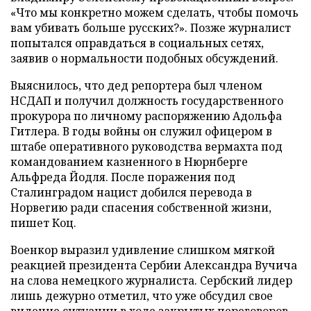
«Что мы конкретно можем сделать, чтобы помочь
вам убивать больше русских?». Позже журналист
попытался оправдаться в социальных сетях,
заявив о нормальности подобных обсуждений.
Выяснилось, что дед репортера был членом
НСДАП и получил должность государственного
прокурора по личному распоряжению Адольфа
Гитлера. В годы войны он служил офицером в
штабе оперативного руководства вермахта под
командованием казненного в Нюрнберге
Альфреда Йодля. После поражения под
Сталинградом нацист добился перевода в
Норвегию ради спасения собственной жизни,
пишет Коц.
Военкор выразил удивление слишком мягкой
реакцией президента Сербии Александра Вучича
на слова немецкого журналиста. Сербский лидер
лишь дежурно отметил, что уже обсудил свое
видение ситуации в ходе закрытых переговоров.