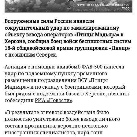
Фото: Пресс-служба Минобороны РФ/
ТАСС
Вооруженные силы России нанесли
сокрушительный удар по замаскированному
объекту взвода операторов «Птицы Мадьяра» в
Херсоне, сообщил боец войск беспилотных систем
18-й общевойсковой армии группировки «Днепр»
с позывным Северск.
Авиация с помощью авиабомб ФАБ-500 нанесла
удар по подземному пункту временного
размещения подразделения ВСУ «Птицы
Мадьяра» и по складу с боеприпасами, который
был рядом с подземной базой в Херсоне, пояснил
собеседник
РИА «Новости»
.
«В результате огневого воздействия было
полностью уничтожено более взвода личного
состава противника, вероятно несколько
иностранных специалистов, пара тонн