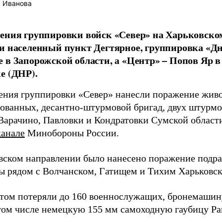
 Иванова
ения группировки войск «Север» на Харьковск
и населенный пункт Дегтярное, группировка «Дн
 в Запорожской области, а «Центр» – Попов Яр 
е (ДНР).
ения группировки «Север» нанесли поражение живо
ованных, десантно-штурмовой бригад, двух штурм
Варачино, Павловки и Кондратовки Сумской области
канале
Минобороны России.
вском направлении было нанесено поражение подра
ы рядом с Волчанском, Гатищем и Тихим Харьковск
том потеряли до 160 военнослужащих, бронемашину
 том числе немецкую 155 мм самоходную гаубицу Pan