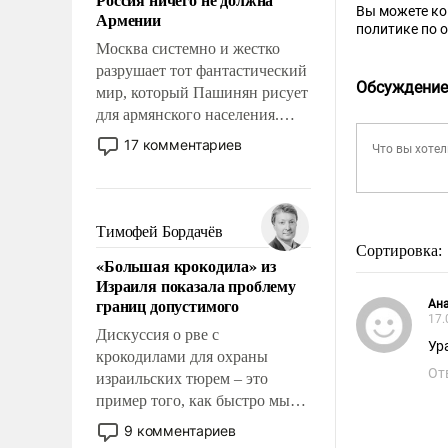
уязвимости США, например,
Вы можете к
Армении
перед Китаем.
политике по 
Москва системно и жестко
разрушает тот фантастический
Обсуждение
мир, который Пашинян рисует
для армянского населения.
Мир, где политические
17 комментариев
прожекты будут безусловно
оплачиваться за счет
российских
налогоплательщиков и где
Тимофей Бордачёв
Еревану за свои поступки не
Сортировка:
«Большая крокодила» из
нужно отвечать.
Израиля показала проблему
границ допустимого
Ана
17.
Дискуссия о рве с
Ур
крокодилами для охраны
От
израильских тюрем – это
пример того, как быстро мы
двигаемся по пути
9 комментариев
революционных изменений.