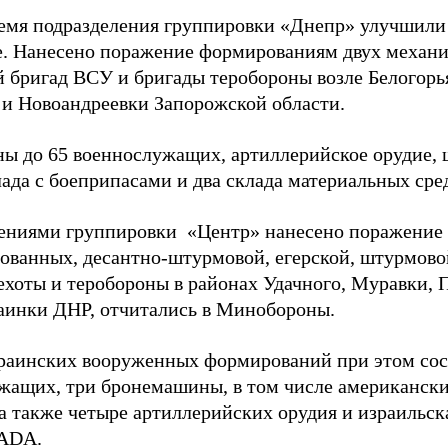
ремя подразделения группировки «Днепр» улучшили
. Нанесено поражение формированиям двух механи
 бригад ВСУ и бригады теробороны возле Белогорь
 и Новоандреевки Запорожской области.
ы до 65 военнослужащих, артиллерийское орудие, 
ада с боеприпасами и два склада материальных сре
ениями группировки «Центр» нанесено поражение
ованных, десантно-штурмовой, егерской, штурмово
ехоты и теробороны в районах Удачного, Муравки, 
аинки ДНР, отчитались в Минобороны.
раинских вооруженных формирований при этом сос
жащих, три бронемашины, в том числе американск
также четыре артиллерийских орудия и израильск
RADA.