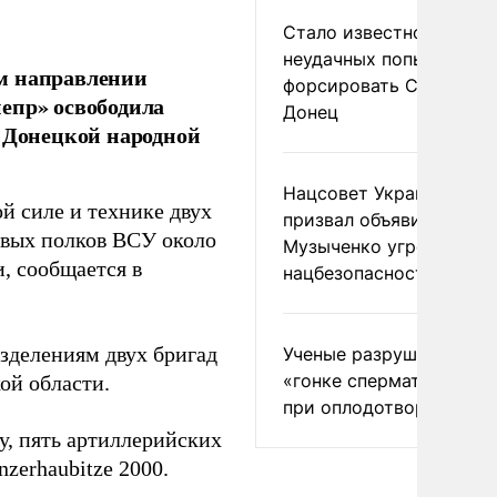
Стало известно о
неудачных попытках ВС
ом направлении
форсировать Северски
епр» освободила
Донец
в Донецкой народной
Нацсовет Украины по Т
й силе и технике двух
призвал объявить
овых полков ВСУ около
Музыченко угрозой
, сообщается в
нацбезопасности
зделениям двух бригад
Ученые разрушили миф
«гонке сперматозоидов
ой области.
при оплодотворении
, пять артиллерийских
zerhaubitze 2000.