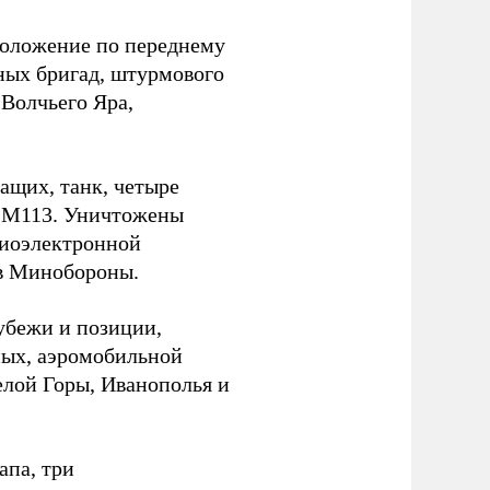
положение по переднему
ных бригад, штурмового
 Волчьего Яра,
ащих, танк, четыре
а М113. Уничтожены
диоэлектронной
 в Минобороны.
убежи и позиции,
ных, аэромобильной
елой Горы, Иванополья и
апа, три