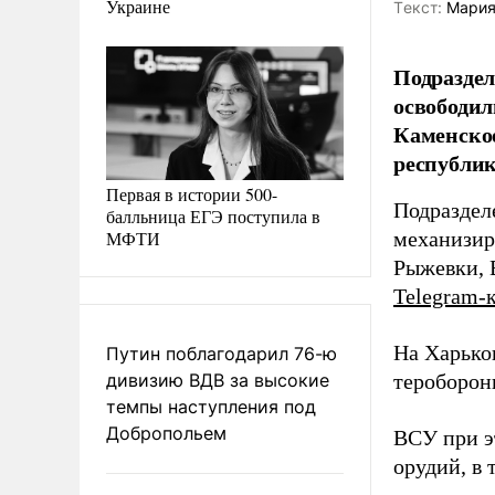
Украине
Tекст:
Мария
Подраздел
освободил
Каменское
республик
Первая в истории 500-
Подраздел
балльница ЕГЭ поступила в
МФТИ
механизир
Рыжевки, 
Telegram-
На Харько
Путин поблагодарил 76-ю
дивизию ВДВ за высокие
тероборон
темпы наступления под
Добропольем
ВСУ при э
орудий, в