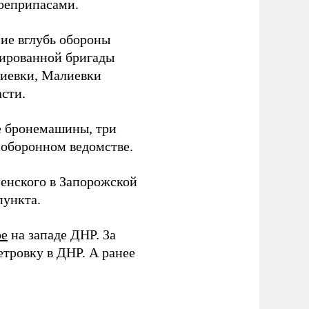
боеприпасами.
ие вглубь обороны
зированной бригады
гиевки, Малиевки
сти.
е бронемашины, три
 оборонном ведомстве.
енского в Запорожской
пункта.
ое
на западе ДНР. За
тровку в ДНР. А ранее