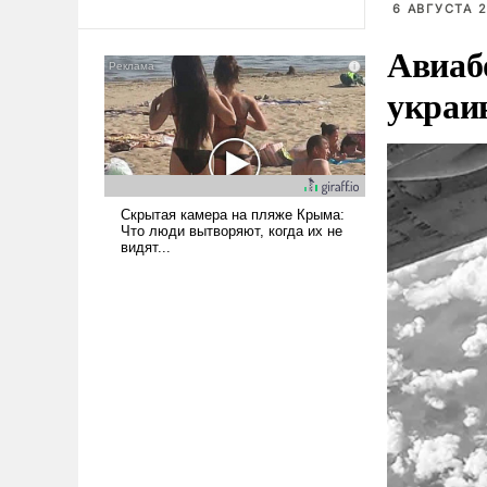
6 АВГУСТА 2
То, что несколько лет назад
было образом для
Авиаб
псевдонаучной фантастики,
украи
стало всерьез обсуждаемой
идеей.