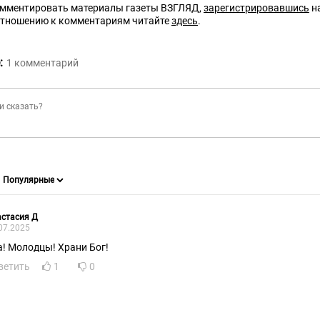
омментировать материалы газеты ВЗГЛЯД,
зарегистрировавшись
на
отношению к комментариям читайте
здесь
.
:
1
комментарий
стасия Д
07.2025
а! Молодцы! Храни Бог!
ветить
1
0