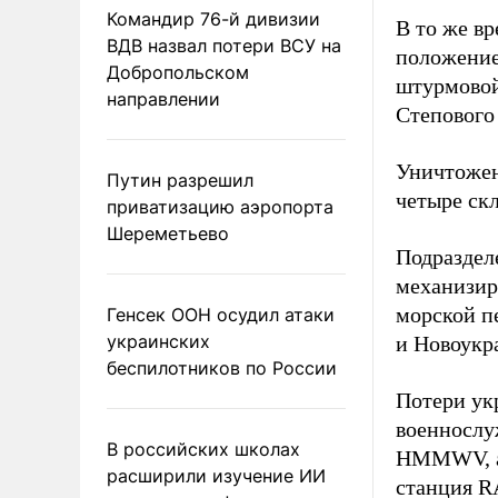
Командир 76-й дивизии
В то же в
ВДВ назвал потери ВСУ на
положение
Добропольском
штурмовой
направлении
Степового
Уничтожен
Путин разрешил
четыре скл
приватизацию аэропорта
Шереметьево
Подраздел
механизир
морской п
Генсек ООН осудил атаки
украинских
и Новоукр
беспилотников по России
Потери ук
военнослу
В российских школах
HMMWV, а 
расширили изучение ИИ
станция 