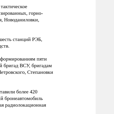
 тактическое
зированных, горно-
я, Новоданиловки,
шесть станций РЭБ,
дств.
 формированиям пяти
й бригад ВСУ, бригадам
Петровского, Степановки
тавили более 420
ий бронеавтомобиль
ая радиолокационная