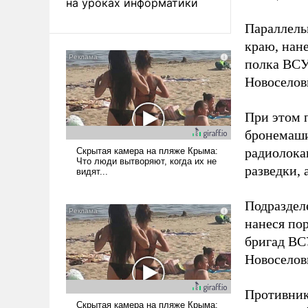
на уроках информатики
Параллель
краю, нан
полка ВСУ
Новоселов
При этом 
бронемаши
радиолока
разведки,
Подраздел
нанеся по
бригад ВС
Новоселов
Противник