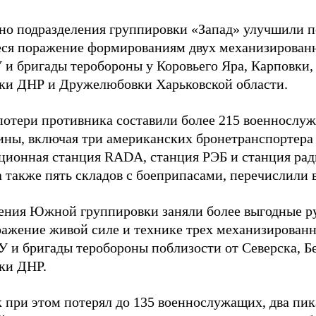
но подразделения группировки «Запад» улучшили 
еся поражение формированиям двух механизирован
 и бригады теробороны у Коровьего Яра, Карповки,
ки ДНР и Дружелюбовки Харьковской области.
потери противника составили более 215 военнослуж
ны, включая три американских бронетранспортер
ционная станция RADA, станция РЭБ и станция ра
 а также пять складов с боеприпасами, перечислили
ения Южной группировки заняли более выгодные р
ражение живой силе и технике трех механизирован
У и бригады теробороны поблизости от Северска, Б
ки ДНР.
 при этом потерял до 135 военнослужащих, два пик