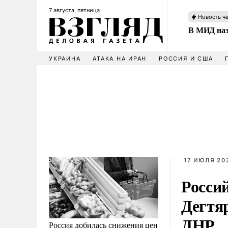
7 августа, пятница
Новость ч
В МИД наз
УКРАИНА
АТАКА НА ИРАН
РОССИЯ И США
17 ИЮЛЯ 202
Росси
Дегтя
ДНР
Россия добилась снижения цен