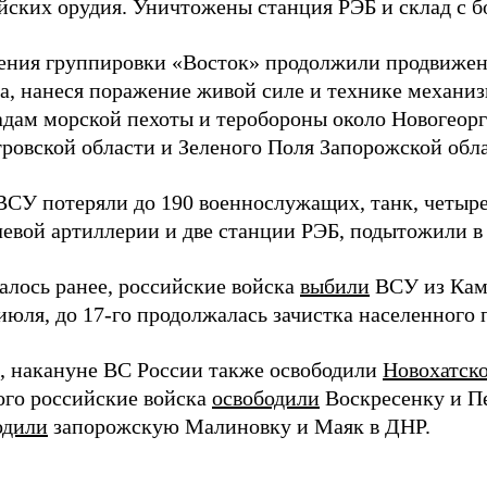
йских орудия. Уничтожены станция РЭБ и склад с 
ения группировки «Восток» продолжили продвижен
а, нанеся поражение живой силе и технике механи
адам морской пехоты и теробороны около Новогеор
ровской области и Зеленого Поля Запорожской обла
ВСУ потеряли до 190 военнослужащих, танк, четыр
левой артиллерии и две станции РЭБ, подытожили в
алось ранее, российские войска
выбили
ВСУ из Кам
июля, до 17-го продолжалась зачистка населенного 
 накануне ВС России также освободили
Новохатск
того российские войска
освободили
Воскресенку и Пе
одили
запорожскую Малиновку и Маяк в ДНР.