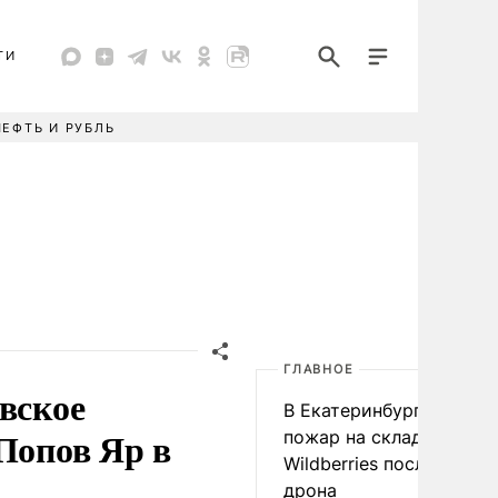
ТИ
НЕФТЬ И РУБЛЬ
ГЛАВНОЕ
вское
В Екатеринбурге началс
Попов Яр в
пожар на складе
Wildberries после атаки
дрона