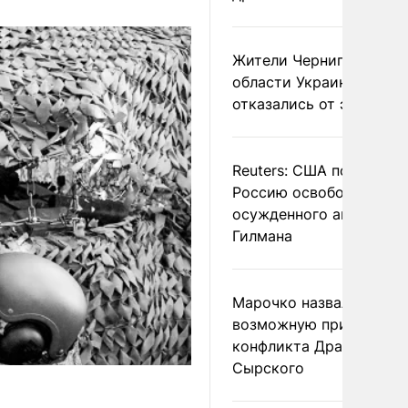
Жители Черниговской
области Украины массо
отказались от эвакуац
Reuters: США попросил
Россию освободить
осужденного американ
Гилмана
Марочко назвал
возможную причину
конфликта Драпатого и
Сырского