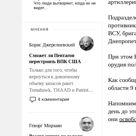
артиллери
Подраздел
противник
МНЕНИЯ
ВСУ, бриг
Днепропет
Борис Джерелиевский
Сможет ли Пентагон
При этом 
перестроить ВПК США
орудия по
Только для того, чтобы
вернуться к довоенному
Как сообщ
объему запасов ракет
области 9 
Tomahawk, THAAD и Patriot
США потребуется более трех
4 комментария
Напомним,
лет. Даже небольшая война с
Ираном опустошила
день до э
американские арсеналы.
они
освоб
Сложившаяся ситуация
Геворг Мирзаян
означает многолетний период
Россия ничего не должна