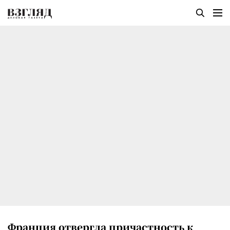
Франция отвергла причастность к