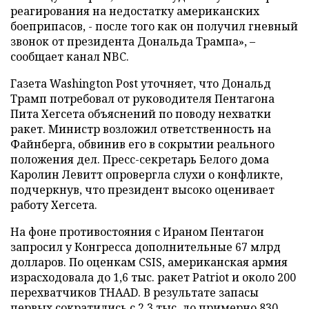
реагирования на недостатку американских
боеприпасов, - после того как он получил гневный
звонок от президента Дональда Трампа», –
сообщает канал NBC.
Газета Washington Post уточняет, что Дональд
Трамп потребовал от руководителя Пентагона
Пита Хегсета объяснений по поводу нехватки
ракет. Министр возложил ответственность на
Файнберга, обвинив его в сокрытии реального
положения дел. Пресс-секретарь Белого дома
Каролин Левитт опровергла слухи о конфликте,
подчеркнув, что президент высоко оценивает
работу Хегсета.
На фоне противостояния с Ираном Пентагон
запросил у Конгресса дополнительные 67 млрд
долларов. По оценкам CSIS, американская армия
израсходовала до 1,6 тыс. ракет Patriot и около 200
перехватчиков THAAD. В результате запасы
первых сократились с 2,3 тыс. до примерно 830