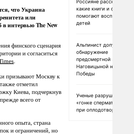
Россияне рассказали,
ся, что Украина
какие книги и фильмы
помогают воспитывать
еренитета или
детей
б в интервью The New
Альпинист допустил
ения финского сценария
обнаружение
ритории и согласиться
предсмертной записки
Times
.
Наговицыной на пике
Победы
ики призывают Москву к
 также отметил
ржку Киева, подчеркнув
Ученые разрушили миф
прежде всего от
«гонке сперматозоидов
при оплодотворении
нного опыта, страна
пок и ограничений, но