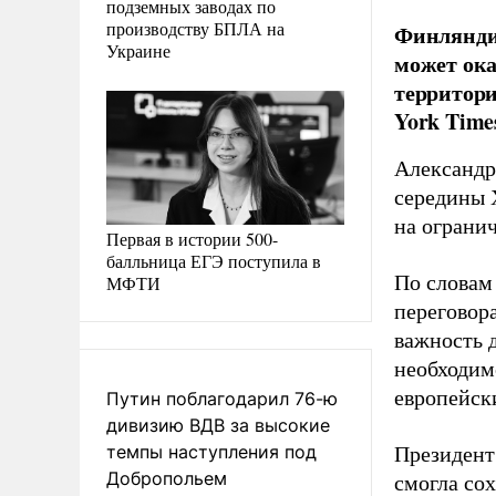
подземных заводах по
производству БПЛА на
Финляндия
Украине
может ока
территори
York Time
Александр
середины 
на ограни
Первая в истории 500-
балльница ЕГЭ поступила в
По словам
МФТИ
переговор
важность 
необходим
европейск
Путин поблагодарил 76-ю
дивизию ВДВ за высокие
темпы наступления под
Президент
Добропольем
смогла со