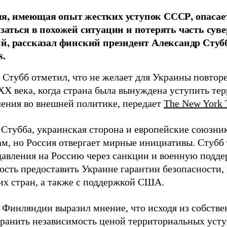
, имеющая опыт жестких уступок СССР, опасает
заться в похожей ситуации и потерять часть сув
й, рассказал финский президент Александр Стуб
s.
 Стубб отметил, что не желает для Украины повтор
XX века, когда страна была вынуждена уступить тер
чения во внешней политике, передает
The New York 
 Стубба, украинская сторона и европейские союзн
ам, но Россия отвергает мирные инициативы. Стубб
давления на Россию через санкции и военную подде
ость предоставить Украине гарантии безопасности, 
их стран, а также с поддержкой США.
 Финляндии выразил мнение, что исходя из собстве
хранить независимость ценой территориальных усту