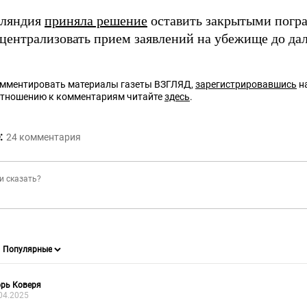
нляндия
приняла решение
оставить закрытыми погра
 централизовать прием заявлений на убежище до да
омментировать материалы газеты ВЗГЛЯД,
зарегистрировавшись
на
отношению к комментариям читайте
здесь
.
:
24
комментария
рь Коверя
04.2025