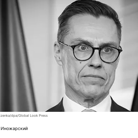
czenka/dpa/Global Look Press
 Иножарский