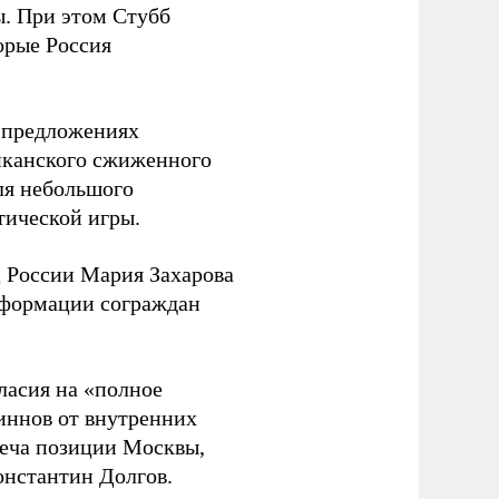
ы. При этом Стубб
орые Россия
о предложениях
иканского сжиженного
ля небольшого
тической игры.
 России Мария Захарова
нформации сограждан
ласия на «полное
ннов от внутренних
реча позиции Москвы,
онстантин Долгов.