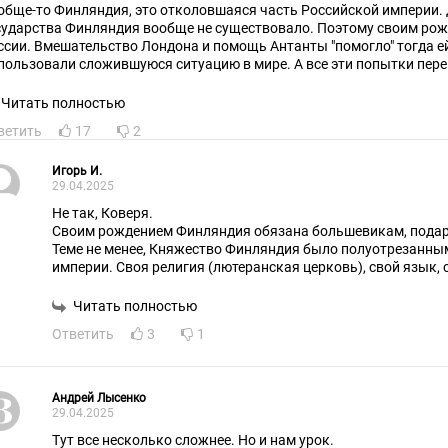
обще-то Финляндия, это отколовшаяся часть Российской империи. 
сударства Финляндия вообще не существовало. Поэтому своим рож
ссии. Вмешательство Лондона и помощь Антанты "помогло" тогда е
пользовали сложившуюся ситуацию в мире. А все эти попытки пер
XX веке - всего-лишь попытки "отхапать" себе еще территории от Ро
е хочется?
Читать полностью
ветить
17
2
Игорь И.
29.04.2025
Не так, Коверя.
Своим рождением Финляндия обязана большевикам, подар
Теме не менее, Княжество Финляндия было полуотрезанны
империи. Своя религия (лютеранская церковь), свой язык, 
А территориальные "уступки" - это результаты войны 1939-
необходимость - Финляндия была союзницей Германии. По
Читать полностью
войне и последующее поражение в коалиции с Гитлером ни
Ответить
3
1
негативно не отразились. Напротив, в советское время бла
нейтралитету и дружбе с СССР Финляндия нагуляла хороши
Но тупые финны выбрали себе достойного правителя Стубб
вычеркнуть из рассмотрения, так же, как и приебалтов - эт
Андрей Лысенко
нужна. А в продукции лесной и деревообр промышленности
29.04.2025
Словом - дешёвка на манер Эстонии.
Тут все несколько сложнее. Но и нам урок.