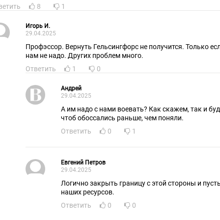
ветить
8
1
Игорь И.
29.04.2025
Профэссор. Вернуть Гельсингфорс не получится. Только есл
нам не надо. Других проблем много.
Ответить
1
0
Андрей
29.04.2025
А им надо с нами воевать? Как скажем, так и буд
чтоб обоссались раньше, чем поняли.
Ответить
0
1
Евгений Петров
29.04.2025
Логично закрыть границу с этой стороны и пус
наших ресурсов.
Ответить
0
0