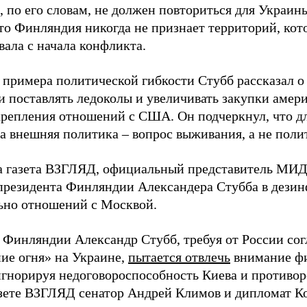
, по его словам, не должен повториться для Украин
что Финляндия никогда не признает территорий, кот
вала с начала конфликта.
е примера политической гибкости Стубб рассказал 
 поставлять ледоколы и увеличивать закупки амер
укрепления отношений с США. Он подчеркнул, что д
ва внешняя политика – вопрос выживания, а не поли
а газета ВЗГЛЯД, официальный представитель МИД
резидента Финляндии Александера Стубба в дези
ьно отношений с Москвой.
 Финляндии Александр Стубб, требуя от России сог
ие огня» на Украине,
пытается отвлечь
внимание фи
игнорируя недоговороспособность Киева и противо
азете ВЗГЛЯД сенатор Андрей Климов и дипломат К