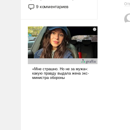
От
двигаемся по пути
9 комментариев
революционных изменений.
То, что несколько лет назад
было образом для
псевдонаучной фантастики,
стало всерьез обсуждаемой
идеей.