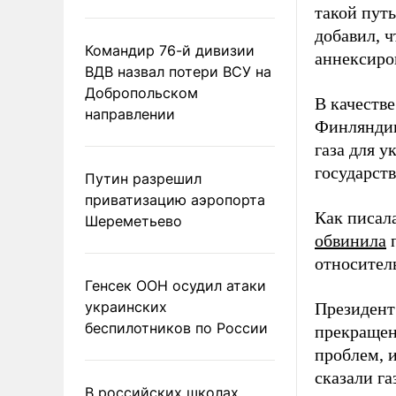
такой путь
добавил, 
Командир 76-й дивизии
аннексиро
ВДВ назвал потери ВСУ на
Добропольском
В качеств
направлении
Финляндии
газа для 
государст
Путин разрешил
приватизацию аэропорта
Как писал
Шереметьево
обвинила
п
относител
Генсек ООН осудил атаки
украинских
Президент
беспилотников по России
прекращен
проблем, 
сказали г
В российских школах