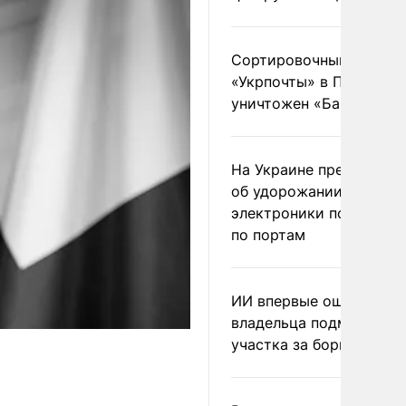
Сортировочный пункт
«Укрпочты» в Павлогра
уничтожен «Бандероль
На Украине предупреди
об удорожании китайс
электроники после уда
по портам
ИИ впервые оштрафова
владельца подмосковн
участка за борщевик