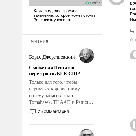
Во
го
Ро
Ис
в 
Ещ
От
МНЕНИЯ
Борис Джерелиевский
Сможет ли Пентагон
перестроить ВПК США
Только для того, чтобы
вернуться к довоенному
объему запасов ракет
Tomahawk, THAAD и Patriot
США потребуется более трех
2 комментария
лет. Даже небольшая война с
Ираном опустошила
американские арсеналы.
Сложившаяся ситуация