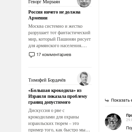
Геворг Мирзаян
означает многолетний период
Россия ничего не должна
уязвимости США, например,
Армении
перед Китаем.
Москва системно и жестко
разрушает тот фантастический
мир, который Пашинян рисует
для армянского населения.
Мир, где политические
17 комментариев
прожекты будут безусловно
оплачиваться за счет
российских
налогоплательщиков и где
Тимофей Бордачёв
Еревану за свои поступки не
«Большая крокодила» из
нужно отвечать.
Израиля показала проблему
Показать 
границ допустимого
Дискуссия о рве с
Пр
крокодилами для охраны
29.
израильских тюрем – это
По
пример того, как быстро мы