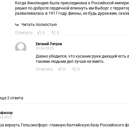
Когда Финляндия была присоединена к Российской импери
решил по доброте сердечной впихнуть им Выборг с территориями. А когда империя
разваливалась в 1917 году, финны, не будь дураками, ска
А чо? это уже мое 100 лет как. Не колышет.
Вот и вцепились в эту землю и Сталину никак не хотели уст
Читать полностью
Ничего не напоминает? ) Хотя бы Крым.
Ответить
6
0
А если глобальнее взглянуть на вещи, то и всю Украину.
Стоило нам отпустить вожжи от Украины, в нее вцепились
собак.
Евгений Петров
29.04.2025
Нам большой вывод на будущее. Крайне осторожными быт
доброй воли.
Давно убедился, что кусание руки дающей есть 
Ты им сделаешь подарок, а они тебе еще и руку откусят за э
такими людьми дел лучше не иметь.
Ответить
0
0
еще 2 ответа
офэссор
04.2025
ра вернуть Гельсингфорс- главную балтийскую базу Российского фло