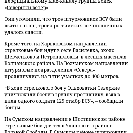
неофициальному Max-каналу группы войск
«
Северный ветер
».
Они уточнили, что трое штурмовиков ВСУ были
взяты в плен, троих российских военнопленных
удалось спасти.
Кроме того, на Харьковском направлении
стрелковые бои идут в селе Василевка, около
Шевченково и Петропавловки, в лесных массивах
Волчанского района. На Волчанском направлении
штурмовые подразделения «Севера»
продвинулись на пяти участках до 400 метров.
«В ходе стрелкового боя у Ольховатки Северяне
уничтожили боевую группу противнику, взяв в
плен одного солдата 129 отмбр ВСУ», – сообщили
бойцы.
На Сумском направлении в Шосткинском районе
стрелковые бои длятся в Уланово и в районе
Вольной Слободы. В Сумском районе штурмовики