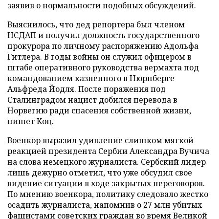
заявив о нормальности подобных обсуждений.
Выяснилось, что дед репортера был членом
НСДАП и получил должность государственного
прокурора по личному распоряжению Адольфа
Гитлера. В годы войны он служил офицером в
штабе оперативного руководства вермахта под
командованием казненного в Нюрнберге
Альфреда Йодля. После поражения под
Сталинградом нацист добился перевода в
Норвегию ради спасения собственной жизни,
пишет Коц.
Военкор выразил удивление слишком мягкой
реакцией президента Сербии Александра Вучича
на слова немецкого журналиста. Сербский лидер
лишь дежурно отметил, что уже обсудил свое
видение ситуации в ходе закрытых переговоров.
По мнению военкора, политику следовало жестко
осадить журналиста, напомнив о 27 млн убитых
фашистами советских граждан во время Великой