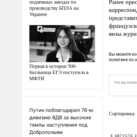
подземных заводах по
Ранее пре
производству БПЛА на
корреспон
Украине
представи
французск
визы журн
Вы можете к
политике по 
Первая в истории 500-
балльница ЕГЭ поступила в
МФТИ
Путин поблагодарил 76-ю
Сортировка:
дивизию ВДВ за высокие
темпы наступления под
Добропольем
6 АВГУСТА 2