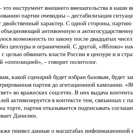
– это инструмент внешнего вмешательства в наши в
зованию партии очевидны – дестабилизация ситуаци
т двойственный характер. С одной стороны, партию
, объединяющий антивоенную и антигосударственну
юся возможность по закону после двадцатых чисел
 без цензуры и ограничений. С другой, «Яблоко» н
 с целью обвинить власти России в цензуре и в стра
й «оппозицией», – говорит политолог.
вам, какой сценарий будет избран базовым, будет за
стрированная партия до агитационной кампании. «Я
свет» во вражеских соцсетях. В них выдача контент
лей активизируется в контексте тем, связанных с па
на торте, партия отказывается подписывать соглаше
ивает Данилин.
акже привел данные о масштабах информационной 