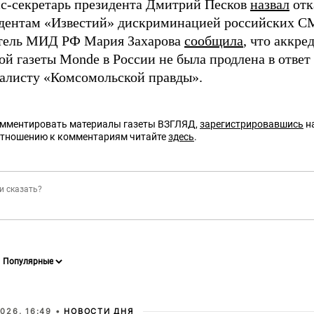
сс-секретарь президента Дмитрий Песков
назвал
отк
дентам «Известий» дискриминацией российских С
тель МИД РФ Мария Захарова
сообщила
, что аккр
ой газеты Monde в России не была продлена в отве
алисту «Комсомольской правды».
омментировать материалы газеты ВЗГЛЯД,
зарегистрировавшись
на
отношению к комментариям читайте
здесь
.
026, 16:49 •
НОВОСТИ ДНЯ