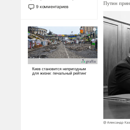
Путин прин
двигаемся по пути
9 комментариев
революционных изменений.
То, что несколько лет назад
было образом для
псевдонаучной фантастики,
стало всерьез обсуждаемой
идеей.
@ Александр Каз