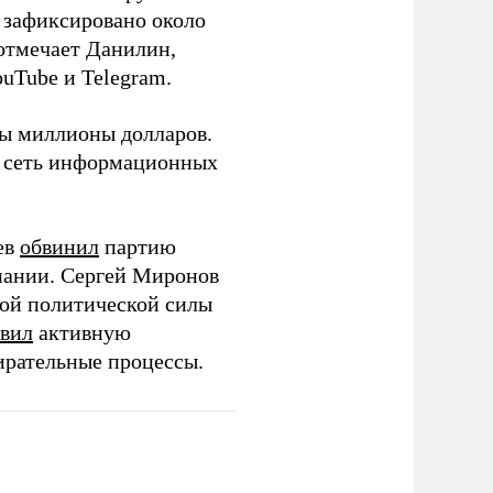
о зафиксировано около
 отмечает Данилин,
ouTube и Telegram.
ны миллионы долларов.
ю сеть информационных
ев
обвинил
партию
пании. Сергей Миронов
той политической силы
вил
активную
ирательные процессы.