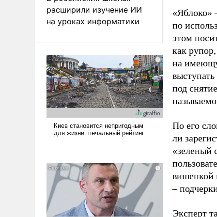
расширили изучение ИИ
«Яблоко» 
на уроках информатики
по исполь
этом носи
как рупор
на имеющу
выступать
под снятие
называемо
По его сло
ли зареги
«зеленый 
пользовате
вишенкой 
– подчерк
Эксперт т