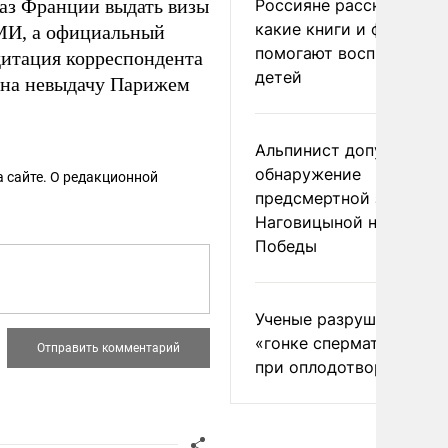
аз Франции выдать визы
Россияне рассказали,
какие книги и фильмы
МИ, а официальный
помогают воспитывать
едитация корреспондента
детей
т на невыдачу Парижем
Альпинист допустил
обнаружение
 сайте. О редакционной
предсмертной записки
Наговицыной на пике
Победы
Ученые разрушили миф
«гонке сперматозоидов
при оплодотворении