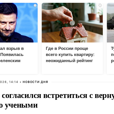
i
i
зал взрыв в
Где в России проще
Т
 Появилась
всего купить квартиру:
п
Зеленским
неожиданный рейтинг
р
026, 14:14 •
НОВОСТИ ДНЯ
 согласился встретиться с вер
ю учеными