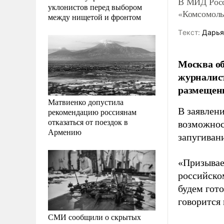
В МИД Росс
уклонистов перед выбором
«Комсомоль
между нищетой и фронтом
Tекст:
Дарья
Москва об
журналист
размещен
Матвиенко допустила
В заявлен
рекомендацию россиянам
отказаться от поездок в
возможнос
Армению
запугиван
«Призывае
российско
будем гот
говорится
СМИ сообщили о скрытых