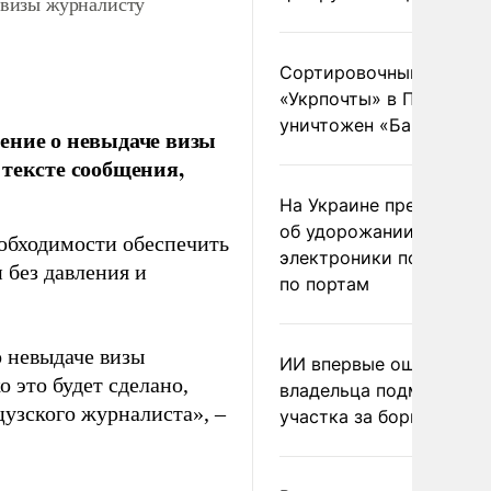
 визы журналисту
Сортировочный пункт
«Укрпочты» в Павлогра
уничтожен «Бандероль
ение о невыдаче визы
 тексте сообщения,
На Украине предупреди
об удорожании китайс
обходимости обеспечить
электроники после уда
 без давления и
по портам
 невыдаче визы
ИИ впервые оштрафова
 это будет сделано,
владельца подмосковн
узского журналиста», –
участка за борщевик