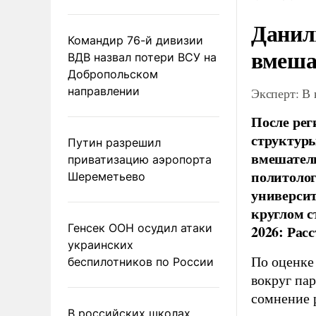
Данил
Командир 76-й дивизии
вмеша
ВДВ назвал потери ВСУ на
Добропольском
направлении
Эксперт: В
После рег
структуры
Путин разрешил
вмешатель
приватизацию аэропорта
политолог
Шереметьево
универси
круглом с
Генсек ООН осудил атаки
2026: Рас
украинских
По оценке
беспилотников по России
вокруг па
сомнение 
В российских школах