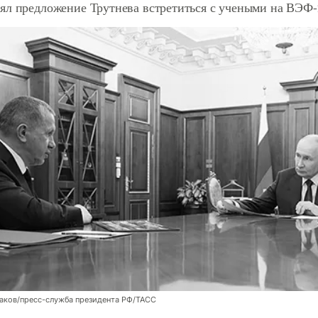
ял предложение Трутнева встретиться с учеными на ВЭФ-
аков/пресс-служба президента РФ/ТАСС