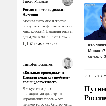
Геворг Мирзаян
означает многолетний период
Россия ничего не должна
уязвимости США, например,
Армении
перед Китаем.
Москва системно и жестко
разрушает тот фантастический
мир, который Пашинян рисует
для армянского населения.
Мир, где политические
17 комментариев
Кто зака
прожекты будут безусловно
Монако?
оплачиваться за счет
связь с 
российских
налогоплательщиков и где
Тимофей Бордачёв
Еревану за свои поступки не
«Большая крокодила» из
нужно отвечать.
Израиля показала проблему
6 АВГУСТА 2
границ допустимого
Путин
Дискуссия о рве с
Росси
крокодилами для охраны
израильских тюрем – это
пример того, как быстро мы