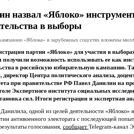
ин назвал «Яблоко» инструмен
тельства в выборы
 кампанию «Яблока» в зарубежных соцсетях вложены мил
истрации партии «Яблоко» для участия в выбора
 получили возможность использовать ее как ин
ства в российскую избирательную кампанию. Та
, директор Центра политического анализа, доце
тета при правительстве РФ Павел Данилин на п
толе Экспертного института социальных исслед
становка сил. Итоги регистрации и экспертная ан
 Данилила, одной из целей деятельности «Яблоко» 
ртии антивоенного электората с последующей попыт
результаты голосования,
сообщает
Telegram-канал 