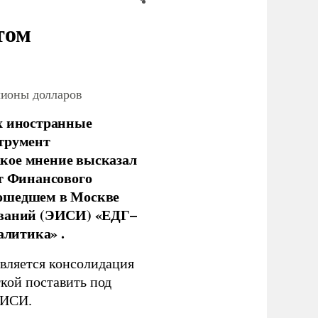
том
лионы долларов
х иностранные
струмент
кое мнение высказал
нт Финансового
рошедшем в Москве
ований (ЭИСИ) «ЕДГ–
алитика» .
является консолидация
кой поставить под
ЭИСИ.