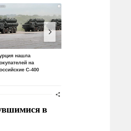
i
урция нашла
Россия больше не буде
окупателей на
церемониться - теперь
оссийские C-400
это законная цель в
Германии
нувшимися в