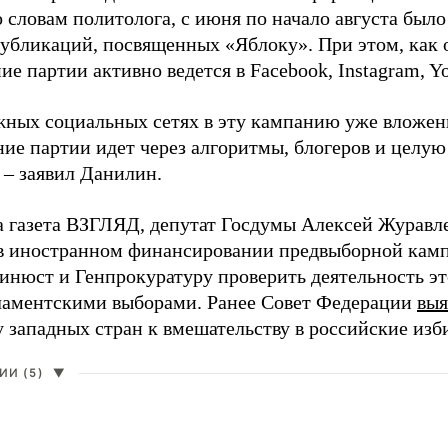
о словам политолога, с июня по начало августа был
 публикаций, посвященных «Яблоку». При этом, как
е партии активно ведется в Facebook, Instagram, Y
жных социальных сетях в эту кампанию уже вложе
ие партии идет через алгоритмы, блогеров и целу
 – заявил Данилин.
а газета ВЗГЛЯД, депутат Госдумы Алексей Журавл
в иностранном финансировании предвыборной кам
нюст и Генпрокуратуру проверить деятельность э
ламентскими выборами. Ранее Совет Федерации
выя
у западных стран к вмешательству в российские изб
И (5)
▼