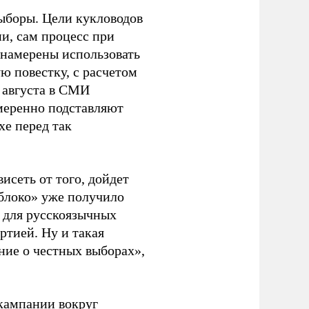
ыборы. Цели кукловодов
и, сам процесс при
 намерены использовать
ю повестку, с расчетом
 августа в СМИ
амеренно подставляют
хе перед так
висеть от того, дойдет
блоко» уже получило
а для русскоязычных
ртией. Ну и такая
ние о честных выборах»,
кампании вокруг