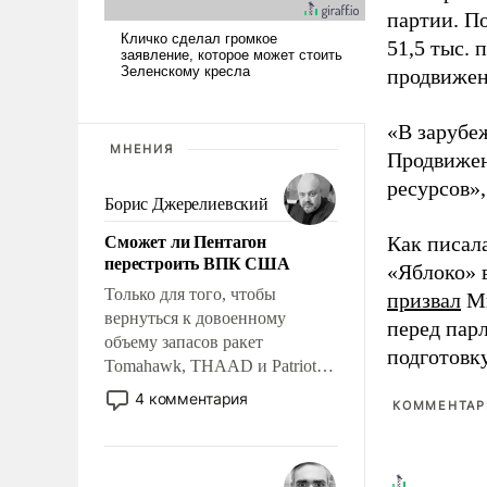
партии. П
51,5 тыс.
продвижени
«В зарубе
МНЕНИЯ
Продвижен
ресурсов»,
Борис Джерелиевский
Сможет ли Пентагон
Как писал
перестроить ВПК США
«Яблоко» 
Только для того, чтобы
призвал
Ми
вернуться к довоенному
перед пар
объему запасов ракет
подготовк
Tomahawk, THAAD и Patriot
США потребуется более трех
4 комментария
КОММЕНТАРИ
лет. Даже небольшая война с
Ираном опустошила
американские арсеналы.
Сложившаяся ситуация