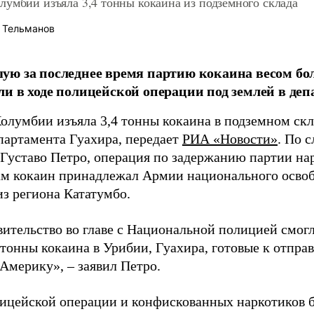
умбии изъяла 3,4 тонны кокаина из подземного склада
 Тельманов
ю за последнее время партию кокаина весом бол
и в ходе полицейской операции под землей в деп
олумбии изъяла 3,4 тонны кокаина в подземном ск
партамента Гуахира, передает
РИА «Новости»
. По 
Густаво Петро, операция по задержанию партии на
сам кокаин принадлежал Армии национального осв
из региона Кататумбо.
ительство во главе с Национальной полицией смогл
 тонны кокаина в Урибии, Гуахира, готовые к отпра
Америку», – заявил Петро.
ицейской операции и конфискованных наркотиков 