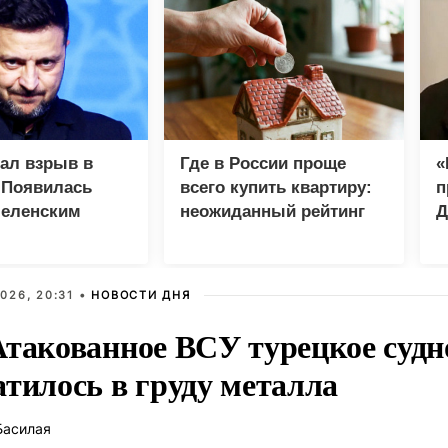
зал взрыв в
Где в России проще
«
 Появилась
всего купить квартиру:
п
Зеленским
неожиданный рейтинг
Д
026, 20:31 •
НОВОСТИ ДНЯ
Атакованное ВСУ турецкое судн
атилось в груду металла
Басилая