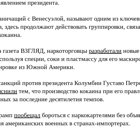
аявлением президента.
раничащий с Венесуэлой, называют одним из ключе
в, здесь продолжают действовать группировки, свя
кокаина.
а газета ВЗГЛЯД, наркоторговцы
разработали
новые 
спользуя специи, соки и пластмассу для его маскир
ировке из Южной Америки.
санкций против президента Колумбии Густаво Петро
яснили
тем, что производство кокаина при его прав
ных за последние десятилетия темпов.
Трамп
пообещал
бороться с наркокартелями без объя
я американских военных в странах-импортерах.