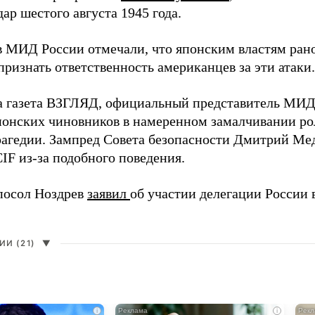
ар шестого августа 1945 года.
в МИД России отмечали, что японским властям рано
ризнать ответственность американцев за эти атаки.
а газета ВЗГЛЯД, официальный представитель МИ
онских чиновников в намеренном замалчивании ро
рагедии. Зампред Совета безопасности Дмитрий Ме
IF из-за подобного поведения.
посол Ноздрев
заявил
об участии делегации России 
И (21)
▼
i
i