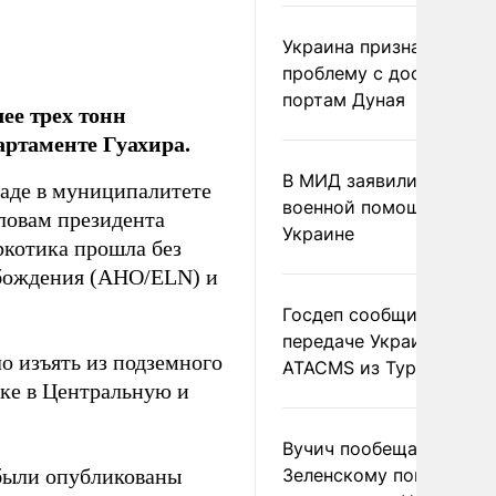
Украина признала
проблему с доступом к
портам Дуная
ее трех тонн
артаменте Гуахира.
В МИД заявили о прямо
ладе в муниципалитете
военной помощи Румы
словам президента
Украине
ркотика прошла без
обождения (АНО/ELN) и
Госдеп сообщил о
передаче Украине раке
о изъять из подземного
ATACMS из Турции
вке в Центральную и
Вучич пообещал
были опубликованы
Зеленскому помочь со