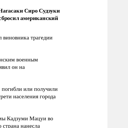
 Нагасаки Сиро Судзуки
 сбросил американский
л виновника трагедии
канским военным
аявил он на
ки погибли или получили
трети населения города
мы Кадзуми Мацуи во
о страна нанесла