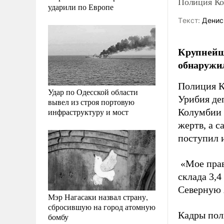
Полиция Кол
ударили по Европе
Tекст:
Денис
Крупнейшу
обнаружил
Полиция К
Удар по Одесской области
Урибия де
вывел из строя портовую
инфраструктуру и мост
Колумбии 
жертв, а 
поступил 
«Мое прав
склада 3,4
Северную 
Мэр Нагасаки назвал страну,
сбросившую на город атомную
Кадры пол
бомбу