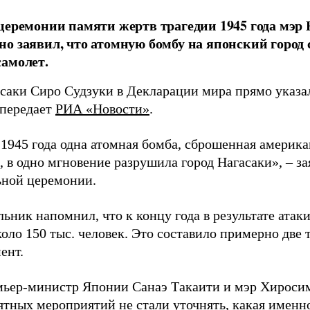
церемонии памяти жертв трагедии 1945 года мэр
о заявил, что атомную бомбу на японский город
амолет.
асаки Сиро Судзуки в Декларации мира прямо указа
 передает
РИА «Новости»
.
а 1945 года одна атомная бомба, сброшенная амери
 в одно мгновение разрушила город Нагасаки», – з
ной церемонии.
ьник напомнил, что к концу года в результате ата
оло 150 тыс. человек. Это составило примерно две 
ент.
мьер-министр Японии Санаэ Такаити и мэр Хироси
ятных мероприятий
не стали уточнять
, какая именн