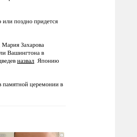
 или поздно придется
Д Мария Захарова
ли Вашингтона в
дведев
назвал
Японию
в памятной церемонии в
i