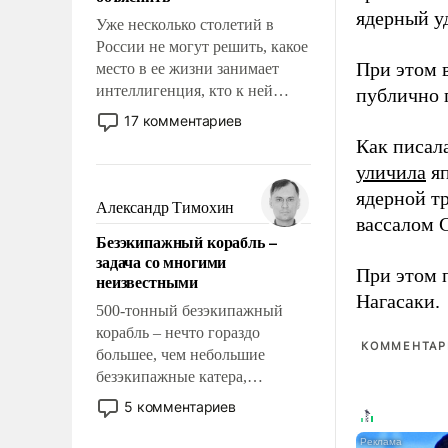
ядерный уд
Уже несколько столетий в
России не могут решить, какое
При этом 
место в ее жизни занимает
интеллигенция, кто к ней
публично п
принадлежит, а кого из нее
17 комментариев
исключили с правом
Как писал
восстановления и без оного. И
уличила
яп
чем она отличается от просто
ядерной т
образованных людей. Иногда
Александр Тимохин
вассалом C
казалось, что эти вопросы
Безэкипажный корабль –
решены раз и навсегда, но –
задача со многими
нет, не решены.
При этом 
неизвестными
Нагасаки.
500-тонный безэкипажный
корабль – нечто гораздо
КОММЕНТАРИ
большее, чем небольшие
безэкипажные катера,
применение которых уже
5 комментариев
стало обыденностью. Задача по
созданию такого корабля очень