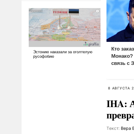
сложна и амбициозна. Однако
и ее реализация радикально
поднимет наши боевые
возможности.
Кто зака
Монако?
связь с 
8 АВГУСТА 2
IHA: 
превр
Tекст:
Вера 