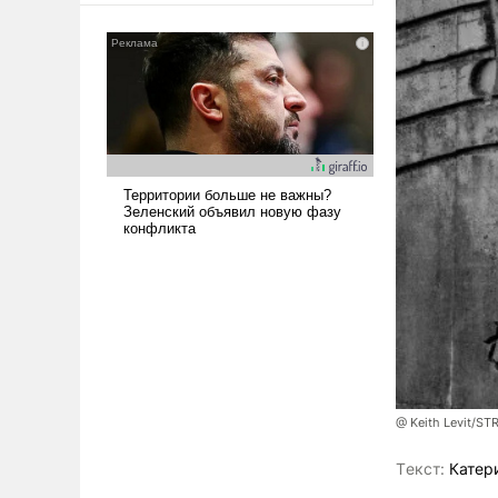
@ Keith Levit/ST
Tекст:
Катер