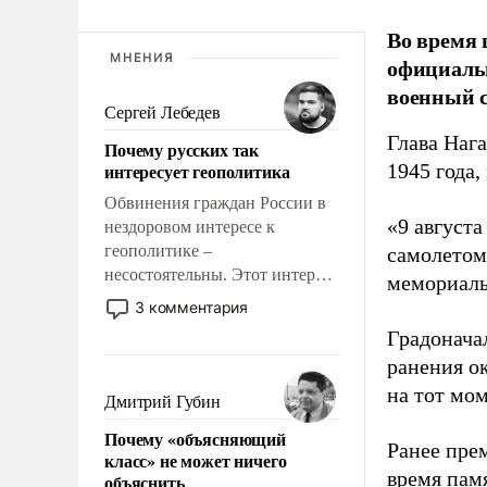
Во время 
МНЕНИЯ
официальн
военный с
Сергей Лебедев
Глава Наг
Почему русских так
интересует геополитика
1945 года,
Обвинения граждан России в
«9 август
нездоровом интересе к
геополитике –
самолетом,
несостоятельны. Этот интерес
мемориаль
рационален и прагматичен. Он
3 комментария
обусловлен тысячелетним
Градоначал
опытом выживания в крайне
ранения ок
непростых условиях и
на тот мом
фундаментальным знанием,
Дмитрий Губин
что мировая политика имеет
Почему «объясняющий
свойство заявляться на порог
Ранее пре
класс» не может ничего
нашего дома.
время пам
объяснить