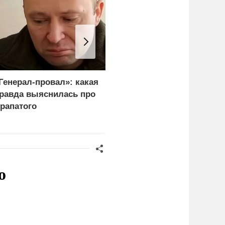
Генерал-провал»: какая
Рубио оправдался за
равда выяснилась про
переговоры с Россией
рапатого
перед Западом
о