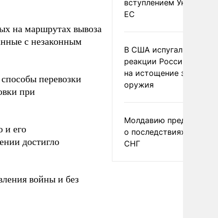
вступлением Украины в
ЕС
вых на маршрутах вывоза
занные с незаконным
В США испугались
реакции России и Кита
на истощение запасов
способы перевозки
оружия
овки при
Молдавию предупреди
 и его
о последствиях выхода
лении достигло
СНГ
вления войны и без