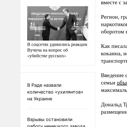
вместе с з
Регион, г
наркотико
оборотом 
В соцсетях удивились реакции
Как писал
Вучича на вопрос об
кокаина, и
«убийстве русских»
транспорт
Введение 
семьи
объ
В Раде назвали
максималь
количество «ухилянтов»
на Украине
Дональд 
размещени
Взрывы остановили
работу немецкого завода