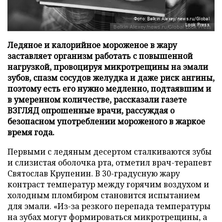
Фото: Belkin Alexey/news.ru/Global
Look Press
Ледяное и калорийное мороженое в жару
заставляет организм работать с повышенной
нагрузкой, провоцируя микротрещины на эмали
зубов, спазм сосудов желудка и даже риск ангины,
поэтому есть его нужно медленно, подтаявшим и
в умеренном количестве, рассказали газете
ВЗГЛЯД опрошенные врачи, рассуждая о
безопасном употреблении мороженого в жаркое
время года.
Первыми с ледяным десертом сталкиваются зубы
и слизистая оболочка рта, отметил врач-терапевт
Святослав Крупенин. В 30-градусную жару
контраст температур между горячим воздухом и
холодным пломбиром становится испытанием
для эмали. «Из-за резкого перепада температуры
на зубах могут формироваться микротрещины, а