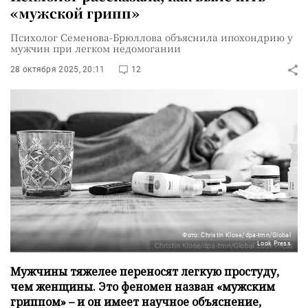
«мужской грипп»
Психолог Семенова-Брюллова объяснила ипохондрию у
мужчин при легком недомогании
28 октября 2025, 20:11
12
Фото: Christin Klose/dpa-tmn/Global
Look Press
Мужчины тяжелее переносят легкую простуду,
чем женщины. Это феномен назван «мужским
гриппом» – и он имеет научное объяснение,